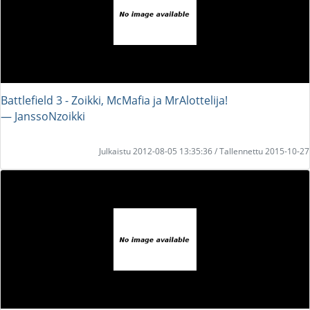
Battlefield 3 - Zoikki, McMafia ja MrAlottelija!
― JanssoNzoikki
Julkaistu 2012-08-05 13:35:36 / Tallennettu 2015-10-27