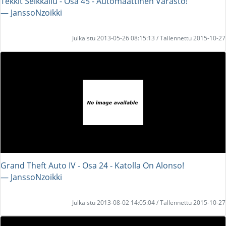
Tekkit Seikkailu - Osa 45 - Automaattinen Varasto!
― JanssoNzoikki
Julkaistu 2013-05-26 08:15:13 / Tallennettu 2015-10-27
Grand Theft Auto IV - Osa 24 - Katolla On Alonso!
― JanssoNzoikki
Julkaistu 2013-08-02 14:05:04 / Tallennettu 2015-10-27