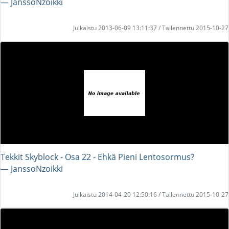
― JanssoNzoikki
Julkaistu 2013-06-09 13:11:37 / Tallennettu 2015-10-27
Tekkit Skyblock - Osa 22 - Ehkä Pieni Lentosormus?
― JanssoNzoikki
Julkaistu 2014-04-20 12:50:16 / Tallennettu 2015-10-27