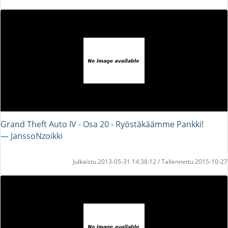
Grand Theft Auto IV - Osa 20 - Ryöstäkäämme Pankki!
― JanssoNzoikki
Julkaistu 2013-05-31 14:38:12 / Tallennettu 2015-10-27