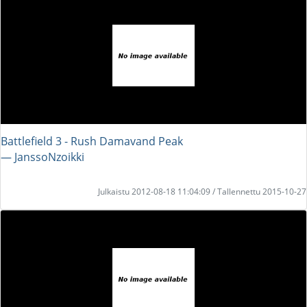
Battlefield 3 - Rush Damavand Peak
― JanssoNzoikki
Julkaistu 2012-08-18 11:04:09 / Tallennettu 2015-10-27