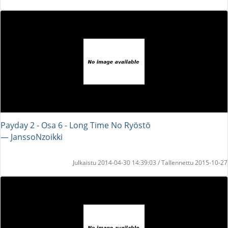
Payday 2 - Osa 6 - Long Time No Ryöstö
― JanssoNzoikki
Julkaistu 2014-04-30 14:39:03 / Tallennettu 2015-10-27