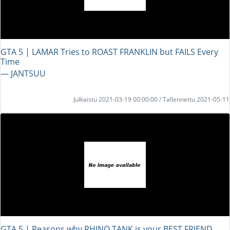
GTA 5 | LAMAR Tries to ROAST FRANKLIN but FAILS Every
Time
― JANTSUU
Julkaistu 2021-03-19 00:00:00 / Tallennettu 2021-05-11
GTA 5 | Reasons why RHINO TANK is your BEST FRIEND