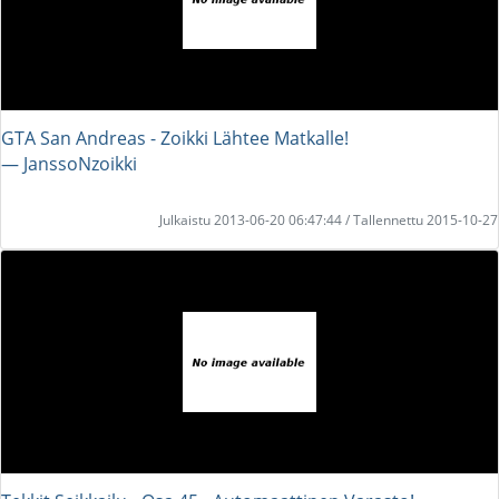
GTA San Andreas - Zoikki Lähtee Matkalle!
― JanssoNzoikki
Julkaistu 2013-06-20 06:47:44 / Tallennettu 2015-10-27