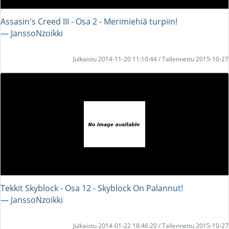
Assasin's Creed III - Osa 2 - Merimiehiä turpiin!
― JanssoNzoikki
Julkaistu 2014-11-20 11:10:44 / Tallennettu 2015-10-27
Tekkit Skyblock - Osa 12 - Skyblock On Palannut!
― JanssoNzoikki
Julkaistu 2014-01-22 18:46:20 / Tallennettu 2015-10-27