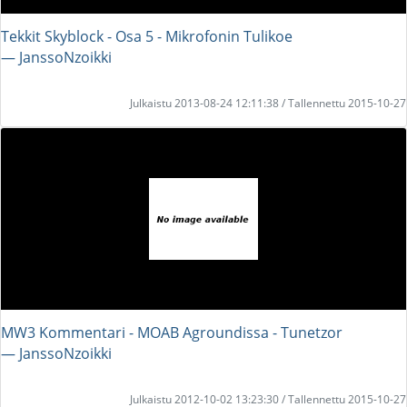
Tekkit Skyblock - Osa 5 - Mikrofonin Tulikoe
― JanssoNzoikki
Julkaistu 2013-08-24 12:11:38 / Tallennettu 2015-10-27
MW3 Kommentari - MOAB Agroundissa - Tunetzor
― JanssoNzoikki
Julkaistu 2012-10-02 13:23:30 / Tallennettu 2015-10-27