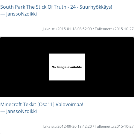
South Park The Stick Of Truth - 24 - Suurhyökkäys!
― JanssoNzoikki
Julkaistu 2015-01-18 08:52:09 / Tallennettu 2015-10-27
Minecraft Tekkit [Osa11] Valovoimaa!
― JanssoNzoikki
Julkaistu 2012-09-20 18:42:20 / Tallennettu 2015-10-27