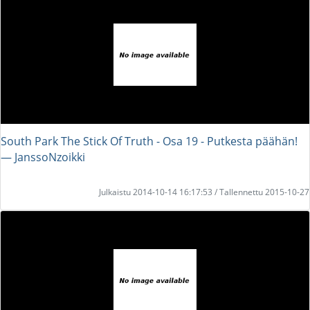
South Park The Stick Of Truth - Osa 19 - Putkesta päähän!
― JanssoNzoikki
Julkaistu 2014-10-14 16:17:53 / Tallennettu 2015-10-27