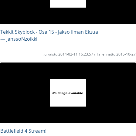
Tekkit Skyblock - Osa 15 - Jakso Ilman Ekzua
― JanssoNzoikki
Julkaistu 2014-02-11 16:23:57 / Tallennettu 2015-10-27
Battlefield 4 Stream!