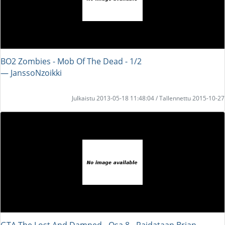
BO2 Zombies - Mob Of The Dead - 1/2
― JanssoNzoikki
Julkaistu 2013-05-18 11:48:04 / Tallennettu 2015-10-27
GTA The Lost And Damned - Osa 8 - Raidataan Brian