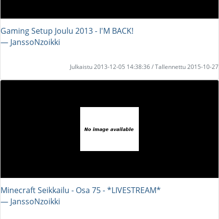
Gaming Setup Joulu 2013 - I'M BACK!
― JanssoNzoikki
Julkaistu 2013-12-05 14:38:36 / Tallennettu 2015-10-27
Minecraft Seikkailu - Osa 75 - *LIVESTREAM*
― JanssoNzoikki