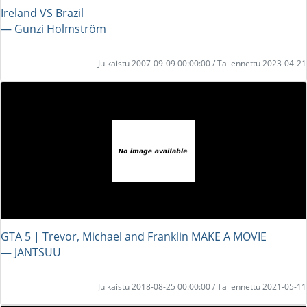
Ireland VS Brazil
― Gunzi Holmström
Julkaistu 2007-09-09 00:00:00 / Tallennettu 2023-04-21
GTA 5 | Trevor, Michael and Franklin MAKE A MOVIE
― JANTSUU
Julkaistu 2018-08-25 00:00:00 / Tallennettu 2021-05-11