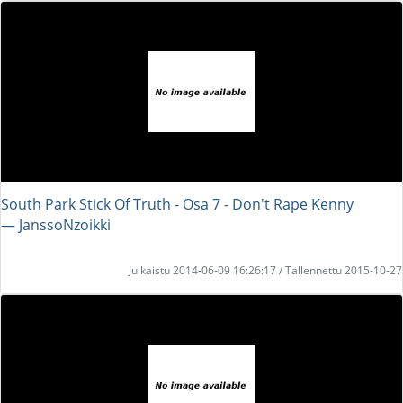
South Park Stick Of Truth - Osa 7 - Don't Rape Kenny
― JanssoNzoikki
Julkaistu 2014-06-09 16:26:17 / Tallennettu 2015-10-27