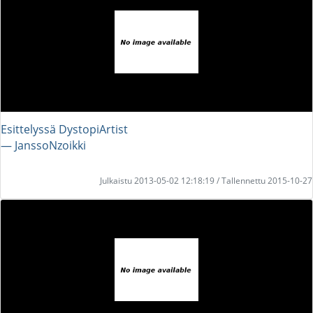
Esittelyssä DystopiArtist
― JanssoNzoikki
Julkaistu 2013-05-02 12:18:19 / Tallennettu 2015-10-27