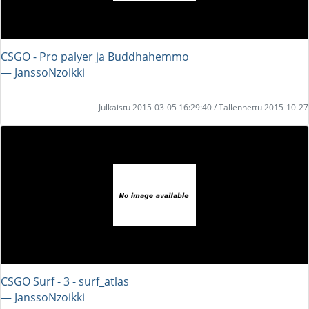
CSGO - Pro palyer ja Buddhahemmo
― JanssoNzoikki
Julkaistu 2015-03-05 16:29:40 / Tallennettu 2015-10-27
CSGO Surf - 3 - surf_atlas
― JanssoNzoikki