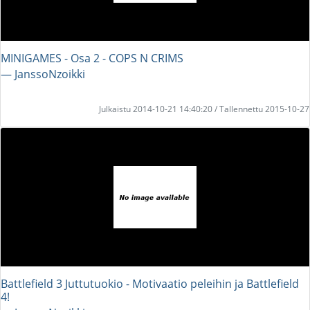
MINIGAMES - Osa 2 - COPS N CRIMS
― JanssoNzoikki
Julkaistu 2014-10-21 14:40:20 / Tallennettu 2015-10-27
Battlefield 3 Juttutuokio - Motivaatio peleihin ja Battlefield
4!