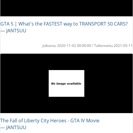
GTA 5 | What's the FASTEST way to TRANSPORT 50 CARS?
― JANTSUU
Julkaistu 2020-11-02 00:00:00 / Tallennettu 2021-05-11
The Fall of Liberty City Heroes - GTA IV Movie
― JANTSUU