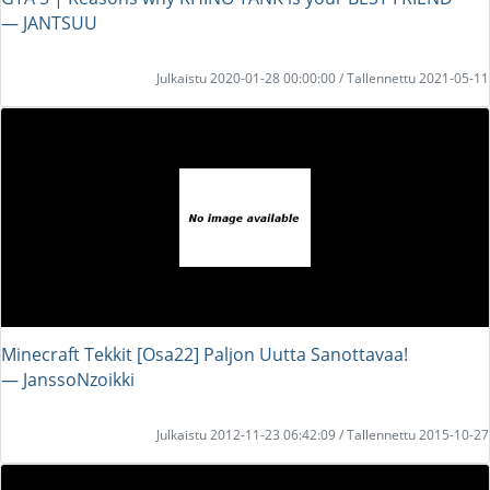
― JANTSUU
Julkaistu 2020-01-28 00:00:00 / Tallennettu 2021-05-11
Minecraft Tekkit [Osa22] Paljon Uutta Sanottavaa!
― JanssoNzoikki
Julkaistu 2012-11-23 06:42:09 / Tallennettu 2015-10-27