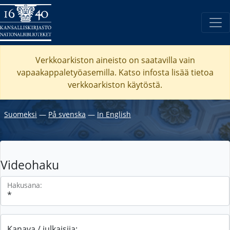
Verkkoarkiston aineisto on saatavilla vain
vapaakappaletyöasemilla. Katso
infosta
lisää tietoa
verkkoarkiston käytöstä.
Suomeksi
―
På svenska
―
In English
Videohaku
Hakusana:
Kanava / julkaisija: