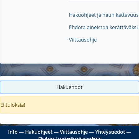
Hakuohjeet ja haun kattavuus
Ehdota aineistoa kerättäväksi
Viittausohje
Hakuehdot
Ei tuloksia!
Info
―
Hakuohjeet
―
Viittausohje
―
Yhteystiedot
―