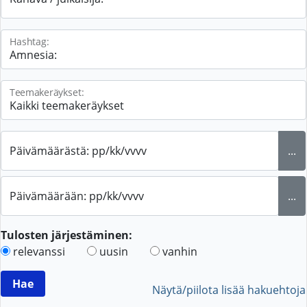
Hashtag:
Teemakeräykset:
Päivämäärästä: pp/kk/vvvv
...
Päivämäärään: pp/kk/vvvv
...
Tulosten järjestäminen:
relevanssi
uusin
vanhin
Näytä/piilota lisää hakuehtoja