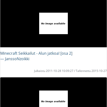
Minecraft Seikkailut - Alun jatkoa! [osa 2]
― JanssoNzoikki
Julkaistu 2011-10-28 10:09:27 / Tallennettu 2015-10-27