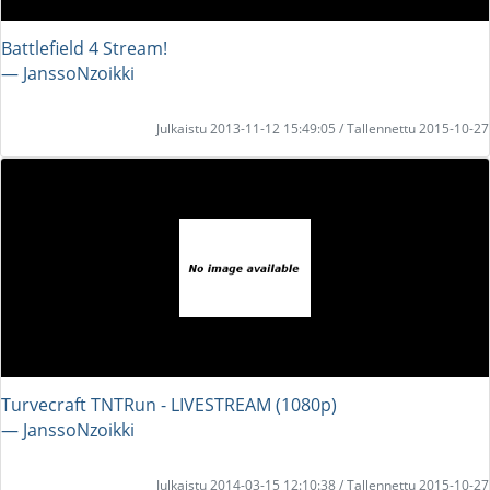
Battlefield 4 Stream!
― JanssoNzoikki
Julkaistu 2013-11-12 15:49:05 / Tallennettu 2015-10-27
Turvecraft TNTRun - LIVESTREAM (1080p)
― JanssoNzoikki
Julkaistu 2014-03-15 12:10:38 / Tallennettu 2015-10-27