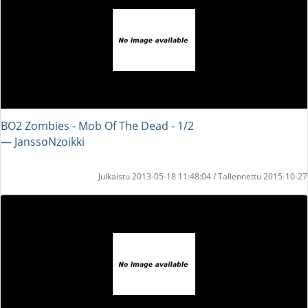
BO2 Zombies - Mob Of The Dead - 1/2
― JanssoNzoikki
Julkaistu 2013-05-18 11:48:04 / Tallennettu 2015-10-27