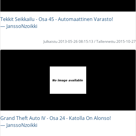
Tekkit Seikkailu - Osa 45 - Automaattinen Varasto!
― JanssoNzoikki
Julkaistu 2013-05-26 08:15:13 / Tallennettu 2015-10-27
Grand Theft Auto IV - Osa 24 - Katolla On Alonso!
― JanssoNzoikki