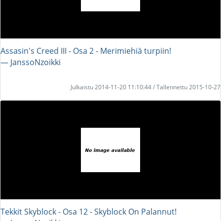
Assasin's Creed III - Osa 2 - Merimiehiä turpiin!
― JanssoNzoikki
Julkaistu 2014-11-20 11:10:44 / Tallennettu 2015-10-27
Tekkit Skyblock - Osa 12 - Skyblock On Palannut!