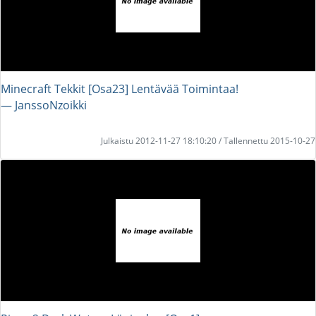
Minecraft Tekkit [Osa23] Lentävää Toimintaa!
― JanssoNzoikki
Julkaistu 2012-11-27 18:10:20 / Tallennettu 2015-10-27