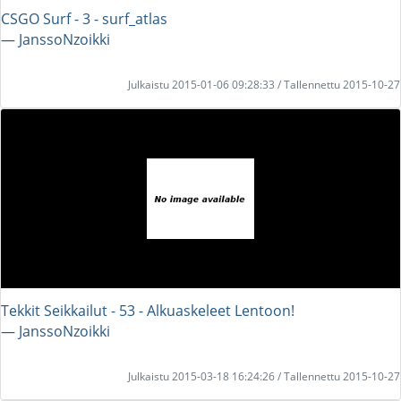
CSGO Surf - 3 - surf_atlas
― JanssoNzoikki
Julkaistu 2015-01-06 09:28:33 / Tallennettu 2015-10-27
Tekkit Seikkailut - 53 - Alkuaskeleet Lentoon!
― JanssoNzoikki
Julkaistu 2015-03-18 16:24:26 / Tallennettu 2015-10-27