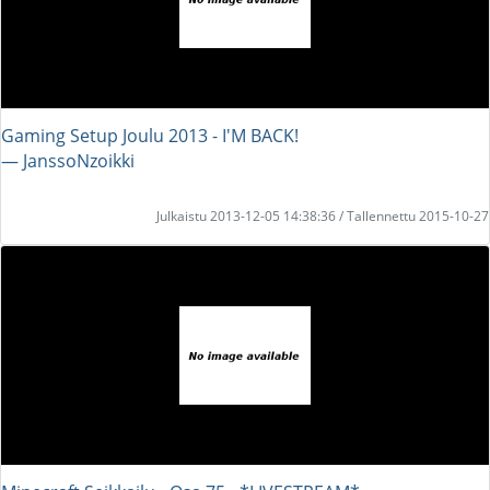
Gaming Setup Joulu 2013 - I'M BACK!
― JanssoNzoikki
Julkaistu 2013-12-05 14:38:36 / Tallennettu 2015-10-27