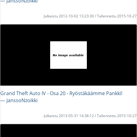
― JanssoNzoikki
Julkaistu 2012-10-02 13:23:30 / Tallennettu 2015-10-27
Grand Theft Auto IV - Osa 20 - Ryöstäkäämme Pankki!
― JanssoNzoikki
Julkaistu 2013-05-31 14:38:12 / Tallennettu 2015-10-27