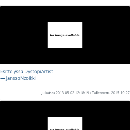
Esittelyssä DystopiArtist
― JanssoNzoikki
Julkaistu 2013-05-02 12:18:19 / Tallennettu 2015-10-27