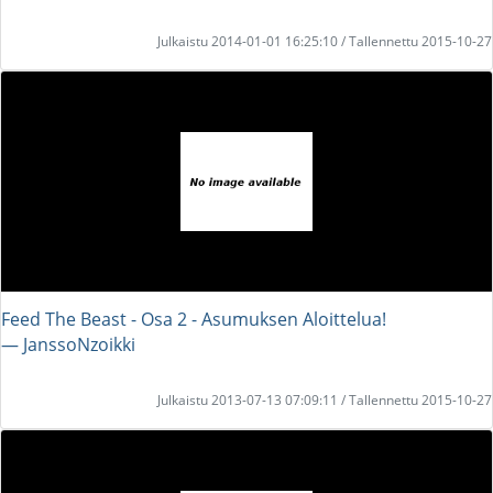
Julkaistu 2014-01-01 16:25:10 / Tallennettu 2015-10-27
Feed The Beast - Osa 2 - Asumuksen Aloittelua!
― JanssoNzoikki
Julkaistu 2013-07-13 07:09:11 / Tallennettu 2015-10-27