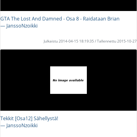
GTA The Lost And Damned - Osa 8 - Raidataan Brian
― JanssoNzoikki
Julkaistu 2014-04-15 18:19:35 / Tallennettu 2015-10-27
Tekkit [Osa12] Sähellystä!
― JanssoNzoikki