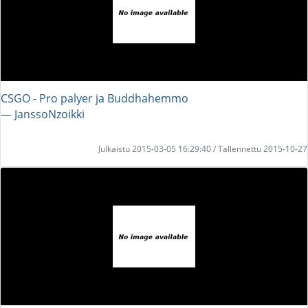
CSGO - Pro palyer ja Buddhahemmo
― JanssoNzoikki
Julkaistu 2015-03-05 16:29:40 / Tallennettu 2015-10-27