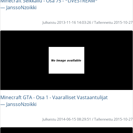
Minecraft Seikkailu - Osa 75 - *LIVESTREAM*
― JanssoNzoikki
Julkaistu 2013-11-16 14:03:26 / Tallennettu 2015-10-27
Minecraft GTA - Osa 1 - Vaaralliset Vastaantulijat
― JanssoNzoikki
Julkaistu 2014-06-15 08:29:51 / Tallennettu 2015-10-27