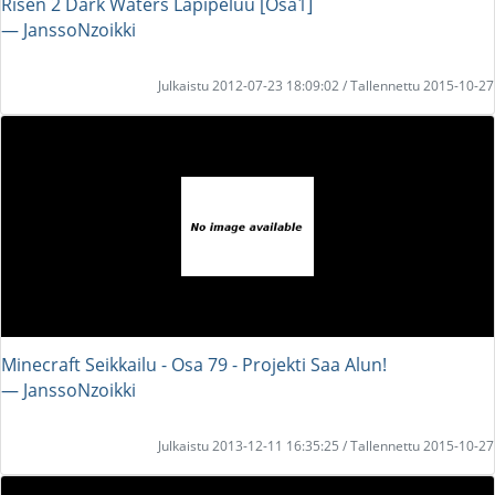
Risen 2 Dark Waters Läpipeluu [Osa1]
― JanssoNzoikki
Julkaistu 2012-07-23 18:09:02 / Tallennettu 2015-10-27
Minecraft Seikkailu - Osa 79 - Projekti Saa Alun!
― JanssoNzoikki
Julkaistu 2013-12-11 16:35:25 / Tallennettu 2015-10-27