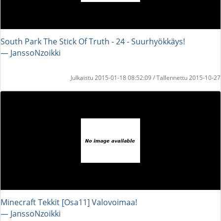
South Park The Stick Of Truth - 24 - Suurhyökkäys!
― JanssoNzoikki
Julkaistu 2015-01-18 08:52:09 / Tallennettu 2015-10-27
Minecraft Tekkit [Osa11] Valovoimaa!
― JanssoNzoikki