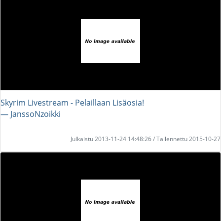
Skyrim Livestream - Pelaillaan Lisäosia!
― JanssoNzoikki
Julkaistu 2013-11-24 14:48:26 / Tallennettu 2015-10-27