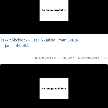
Tekkit Skyblock - Osa 15 - Jakso Ilman Ekzua
― JanssoNzoikki
Julkaistu 2014-02-11 16:23:57 / Tallennettu 2015-10-27