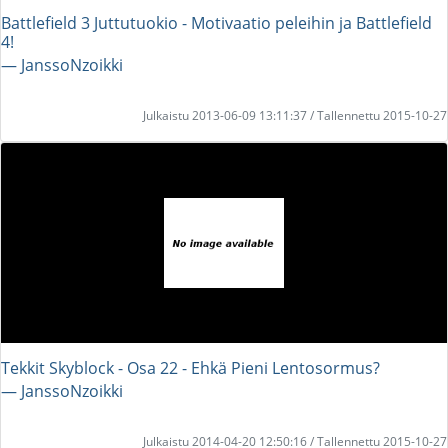
Battlefield 3 Juttutuokio - Motivaatio peleihin ja Battlefield
4!
― JanssoNzoikki
Julkaistu 2013-06-09 13:11:37 / Tallennettu 2015-10-27
Tekkit Skyblock - Osa 22 - Ehkä Pieni Lentosormus?
― JanssoNzoikki
Julkaistu 2014-04-20 12:50:16 / Tallennettu 2015-10-27