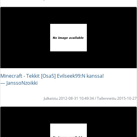
Minecraft - Tekkit [Osa5] Evilseek99:N kanssa!
― JanssoNzoikki
Julkaistu 2012-08-31 10:49:34 / Tallennettu 2015-10-27