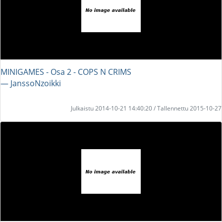
MINIGAMES - Osa 2 - COPS N CRIMS
― JanssoNzoikki
Julkaistu 2014-10-21 14:40:20 / Tallennettu 2015-10-27