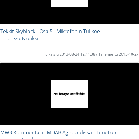
Tekkit Skyblock - Osa 5 - Mikrofonin Tulikoe
― JanssoNzoikki
Julkaistu 2013-08-24 12:11:38 / Tallennettu 2015-10-27
MW3 Kommentari - MOAB Agroundissa - Tunetzor