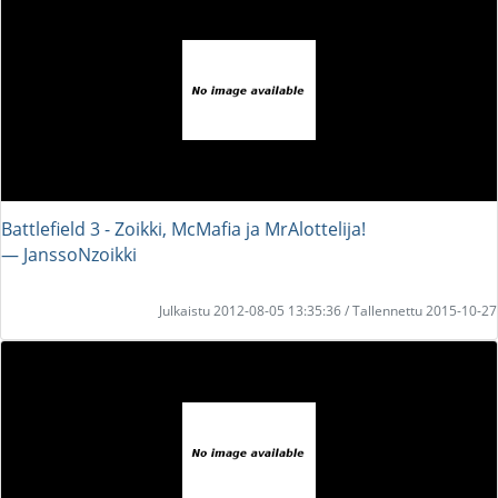
Battlefield 3 - Zoikki, McMafia ja MrAlottelija!
― JanssoNzoikki
Julkaistu 2012-08-05 13:35:36 / Tallennettu 2015-10-27