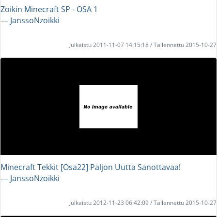
Zoikin Minecraft SP - OSA 1
― JanssoNzoikki
Julkaistu 2011-11-07 14:15:18 / Tallennettu 2015-10-27
Minecraft Tekkit [Osa22] Paljon Uutta Sanottavaa!
― JanssoNzoikki
Julkaistu 2012-11-23 06:42:09 / Tallennettu 2015-10-27