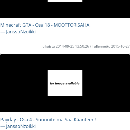
Minecraft GTA - Osa 18 - MOOTTORISAHA!
― JanssoNzoikki
Julkaistu 2014-09-25 13:50:26 / Tallennettu 2015-10-27
Payday - Osa 4 - Suunnitelma Saa Käänteen!
― JanssoNzoikki