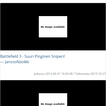
Battlefield 3 - Suuri Pinginen Sniperi!
― JanssoNzoikki
Julkaistu 2012-06-01 16:56:38 / Tallennettu 2015-10-27