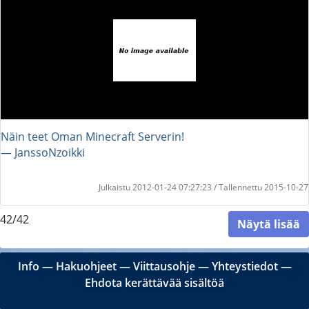
Näin teet Oman Minecraft Serverin!
― JanssoNzoikki
Julkaistu 2012-01-24 07:27:23 / Tallennettu 2015-10-27
42/42
Näytä lisää
Info
―
Hakuohjeet
―
Viittausohje
―
Yhteystiedot
―
Ehdota kerättävää sisältöä