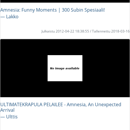
Amnesia: Funny Moments | 300 Subin Spesiaali!
― Lakko
Julkaistu 2012-04-22 18:38:55 / Tallennettu 2018-03-16
ULTIMATEKRAPULA PELAILEE - Amnesia, An Unexpected
Arrival
― Ulttis