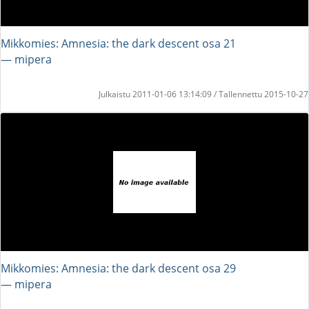
Mikkomies: Amnesia: the dark descent osa 21
― mipera
Julkaistu 2011-01-06 13:14:09 / Tallennettu 2015-10-27
Mikkomies: Amnesia: the dark descent osa 29
― mipera