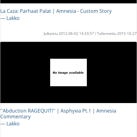
La Caza: Parhaat Palat | Amnesia - Custom Story
― Lakko
Julkaistu 2012-06-02 14:33:57 / Tallennettu 2015-10-27
''Abduction RAGEQUIT!'' | Asphyxia Pt.1 | Amnesia
Commentary
― Lakko