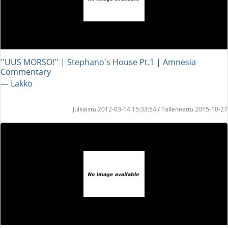
''UUS MORSO!'' | Stephano's House Pt.1 | Amnesia
Commentary
― Lakko
Julkaistu 2012-03-14 15:33:54 / Tallennettu 2015-10-27