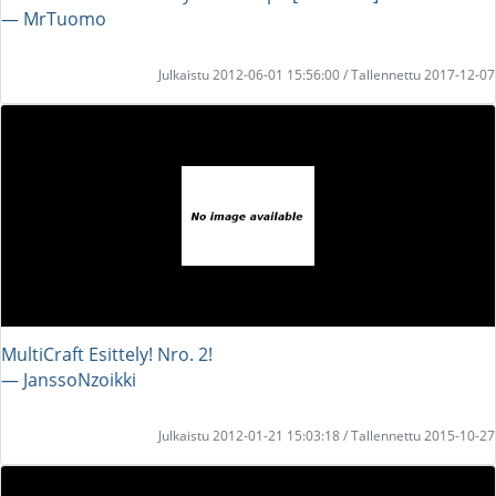
― MrTuomo
Julkaistu 2012-06-01 15:56:00 / Tallennettu 2017-12-07
MultiCraft Esittely! Nro. 2!
― JanssoNzoikki
Julkaistu 2012-01-21 15:03:18 / Tallennettu 2015-10-27