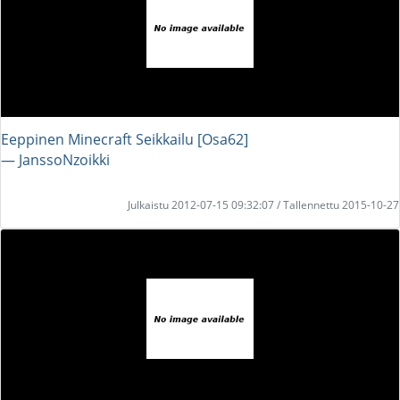
Eeppinen Minecraft Seikkailu [Osa62]
― JanssoNzoikki
Julkaistu 2012-07-15 09:32:07 / Tallennettu 2015-10-27