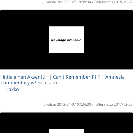
Julkaistu 2012-03-27 19:35:34 / Tallennettu 2015-10-27
''Intialainen Aksentti'' | Can't Remember Pt.1 | Amnesia
Commentary w/ Facecam
― Lakko
Julkaistu 2012-04-07 07:34:30 / Tallennettu 2017-12-07