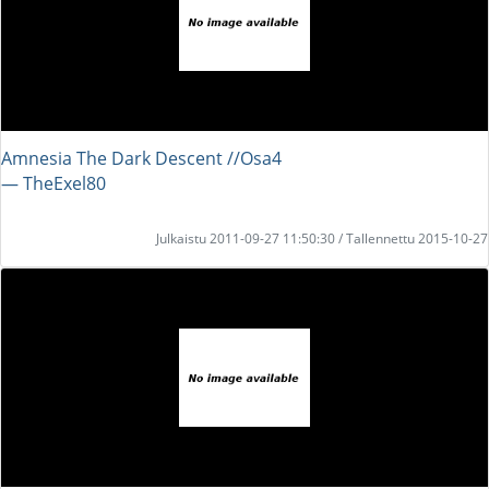
Amnesia The Dark Descent //Osa4
― TheExel80
Julkaistu 2011-09-27 11:50:30 / Tallennettu 2015-10-27