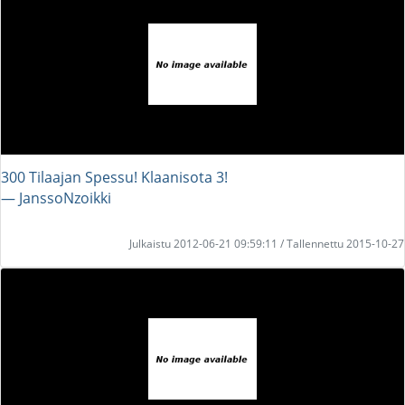
300 Tilaajan Spessu! Klaanisota 3!
― JanssoNzoikki
Julkaistu 2012-06-21 09:59:11 / Tallennettu 2015-10-27