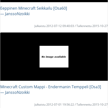
Eeppinen Minecraft Seikkailu [Osa60]
― JanssoNzoikki
Julkaistu 2012-07-12 09:40:03 / Tallennettu 2015-10-27
Minecraft Custom Mappi - Endermanin Temppeli [Osa3]
― JanssoNzoikki
Julkaistu 2012-07-01 19:56:22 / Tallennettu 2015-10-27