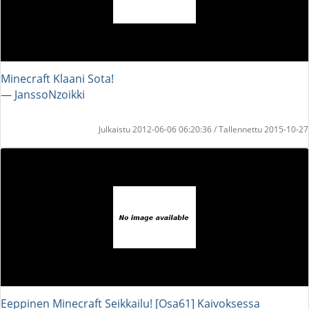
Minecraft Klaani Sota!
― JanssoNzoikki
Julkaistu 2012-06-06 06:20:36 / Tallennettu 2015-10-27
Eeppinen Minecraft Seikkailu! [Osa61] Kaivoksessa