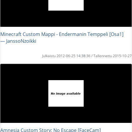
Minecraft Custom Mappi - Endermanin Temppeli [Osa1]
― JanssoNzoikki
Julkaistu 2012-06-25 14:38:36 / Tallennettu 2015-10-27
Amnesia Custom Story: No Escape [FaceCam]