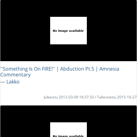
''Something Is On FIRE!'' | Abduction Pt.5 | Amnesia
Commentary
― Lakko
Julkaistu 2012-03-09 18:37:33 / Tallennettu 2015-10-27