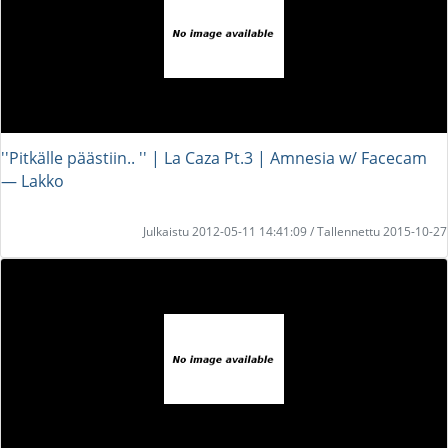
''Pitkälle päästiin.. '' | La Caza Pt.3 | Amnesia w/ Facecam
― Lakko
Julkaistu 2012-05-11 14:41:09 / Tallennettu 2015-10-27