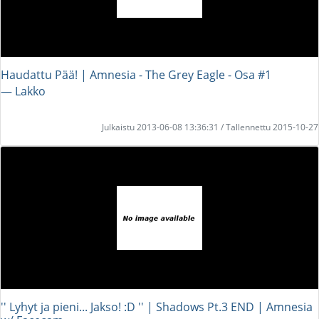
Haudattu Pää! | Amnesia - The Grey Eagle - Osa #1
― Lakko
Julkaistu 2013-06-08 13:36:31 / Tallennettu 2015-10-27
'' Lyhyt ja pieni... Jakso! :D '' | Shadows Pt.3 END | Amnesia