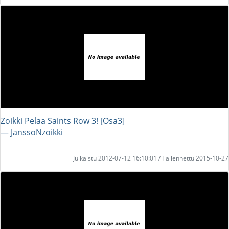
Zoikki Pelaa Saints Row 3! [Osa3]
― JanssoNzoikki
Julkaistu 2012-07-12 16:10:01 / Tallennettu 2015-10-27