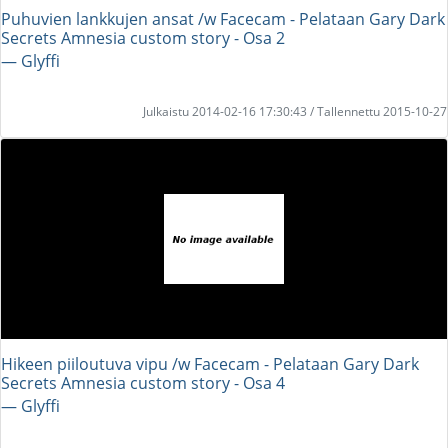
Puhuvien lankkujen ansat /w Facecam - Pelataan Gary Dark
Secrets Amnesia custom story - Osa 2
― Glyffi
Julkaistu 2014-02-16 17:30:43 / Tallennettu 2015-10-27
Hikeen piiloutuva vipu /w Facecam - Pelataan Gary Dark
Secrets Amnesia custom story - Osa 4
― Glyffi