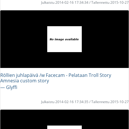
Julkaistu 2014-02-16 17:34:34 / Tallennettu 2015-10-27
Röllien juhlapäivä /w Facecam - Pelataan Troll Story
Amnesia custom story
― Glyffi
Julkaistu 2014-02-16 17:34:35 / Tallennettu 2015-10-27