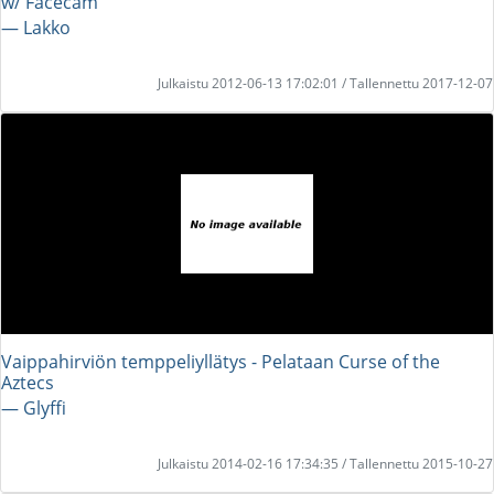
w/ Facecam
― Lakko
Julkaistu 2012-06-13 17:02:01 / Tallennettu 2017-12-07
Vaippahirviön temppeliyllätys - Pelataan Curse of the
Aztecs
― Glyffi
Julkaistu 2014-02-16 17:34:35 / Tallennettu 2015-10-27