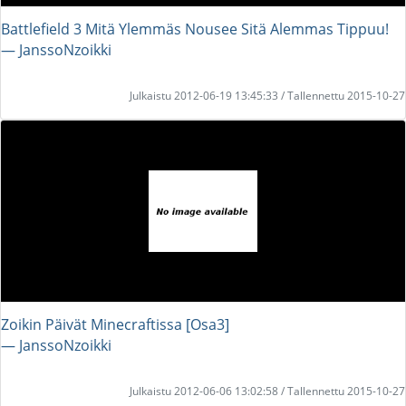
Battlefield 3 Mitä Ylemmäs Nousee Sitä Alemmas Tippuu!
― JanssoNzoikki
Julkaistu 2012-06-19 13:45:33 / Tallennettu 2015-10-27
Zoikin Päivät Minecraftissa [Osa3]
― JanssoNzoikki
Julkaistu 2012-06-06 13:02:58 / Tallennettu 2015-10-27