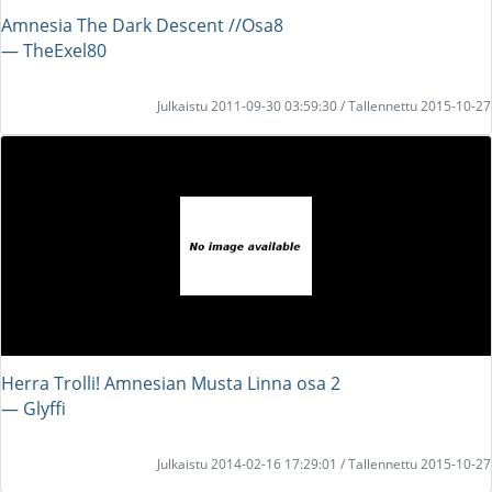
Amnesia The Dark Descent //Osa8
― TheExel80
Julkaistu 2011-09-30 03:59:30 / Tallennettu 2015-10-27
Herra Trolli! Amnesian Musta Linna osa 2
― Glyffi
Julkaistu 2014-02-16 17:29:01 / Tallennettu 2015-10-27