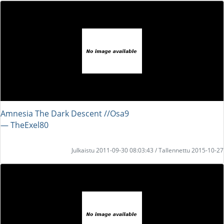
Amnesia The Dark Descent //Osa9
― TheExel80
Julkaistu 2011-09-30 08:03:43 / Tallennettu 2015-10-27