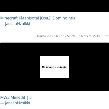
Minecraft Klaanisota! [Osa2] Dominointia!
― JanssoNzoikki
Julkaistu 2012-06-15 17:51:28 / Tallennettu 2015-10-27
MW3 Miniedit | 3
― JanssoNzoikki