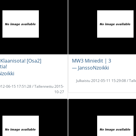
 Klaanisota! [Osa2]
MW3 Miniedit | 3
ia!
― JanssoNzoikki
zoikki
Julkaistu 2012-05-11 15:29:08 / Tal
2012-06-15 17:51:28 / Tallennettu 2015-
10-27