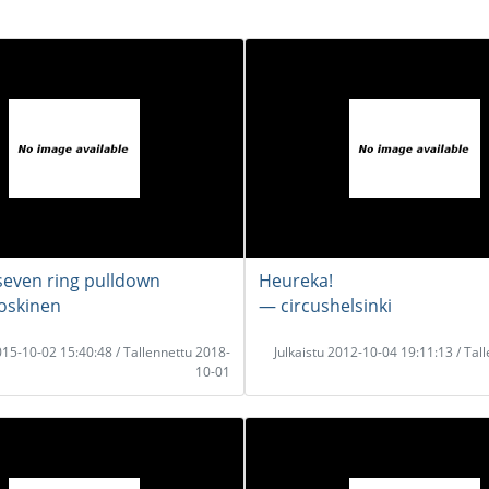
 seven ring pulldown
Heureka!
oskinen
― circushelsinki
2015-10-02 15:40:48 / Tallennettu 2018-
Julkaistu 2012-10-04 19:11:13 / Tal
10-01