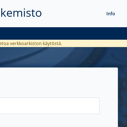
akemisto
Info
ietoa verkkoarkiston käytöstä.