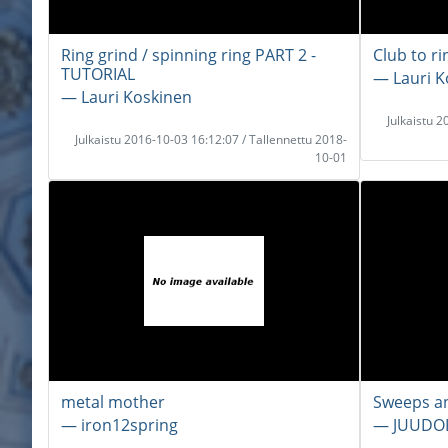
Ring grind / spinning ring PART 2 -
Club to r
TUTORIAL
― Lauri K
― Lauri Koskinen
Julkaistu 
Julkaistu 2016-10-03 16:12:07 / Tallennettu 2018-
10-01
metal mother
Sweeps a
― iron12spring
― JUUDO