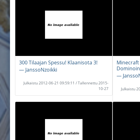
300 Tilaajan Spessu! Klaanisota 3!
Minecraft
Dominoint
― JanssoNzoikki
― JanssoN
Julkaistu 2012-06-21 09:59:11 / Tallennettu 2015-
10-27
Julkaistu 