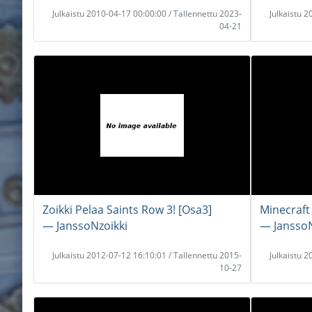
Julkaistu 2010-04-17 00:00:00 / Tallennettu 2023-
Julkaistu 
04-21
Zoikki Pelaa Saints Row 3! [Osa3]
Minecraft 
― JanssoNzoikki
― JanssoN
Julkaistu 2012-07-12 16:10:01 / Tallennettu 2015-
Julkaistu 
10-27