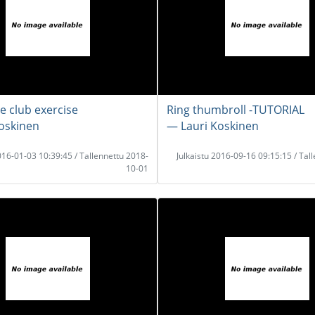
e club exercise
Ring thumbroll -TUTORIAL
oskinen
― Lauri Koskinen
2016-01-03 10:39:45 / Tallennettu 2018-
Julkaistu 2016-09-16 09:15:15 / Tal
10-01