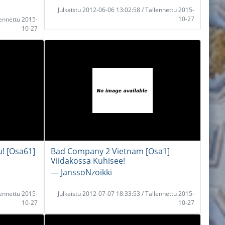
Julkaistu 2012-06-06 13:02:58 / Tallennettu 2015-
10-27
lennettu 2015-
10-27
u! [Osa61]
Bad Company 2 Vietnam [Osa1]
Viidakossa Kuhisee!
― JanssoNzoikki
lennettu 2015-
Julkaistu 2012-07-07 18:33:53 / Tallennettu 2015-
10-27
10-27