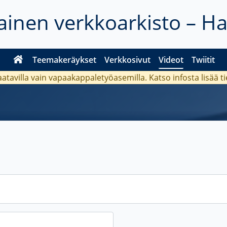
inen verkkoarkisto – H
Teemakeräykset
Verkkosivut
Videot
Twiitit
aatavilla vain vapaakappaletyöasemilla. Katso
infosta
lisää t