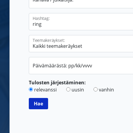
Hashtag:
Teemakeräykset:
Päivämäärästä: pp/kk/vvvv
Tulosten järjestäminen:
relevanssi
uusin
vanhin