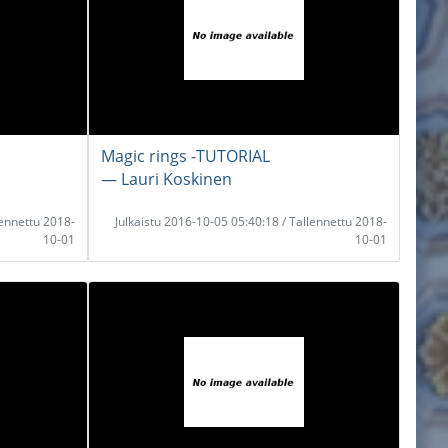
Magic rings -TUTORIAL
― Lauri Koskinen
lennettu 2018-
Julkaistu 2016-10-05 05:40:18 / Tallennettu 2018-
10-01
10-01