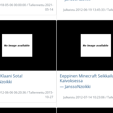
2018-05-06 00:00:00 / Tallennettu 2021-
05-14
Julkaistu 2012-06-19 13:45:33 / Tal
Klaani Sota!
Eeppinen Minecraft Seikkail
Kaivoksessa
zoikki
― JanssoNzoikki
2012-06-06 06:20:36 / Tallennettu 2015-
10-27
Julkaistu 2012-07-14 10:23:06 / Tal