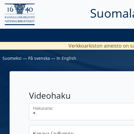
Suomala
Verkkoarkiston aineisto on s
Suomeksi
―
På svenska
―
In English
Videohaku
Hakusana:
Kanava / julkaisija: