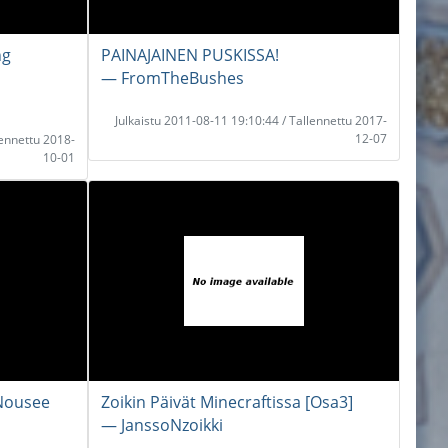
ng
PAINAJAINEN PUSKISSA!
― FromTheBushes
Julkaistu 2011-08-11 19:10:44 / Tallennettu 2017-
12-07
lennettu 2018-
10-01
 Nousee
Zoikin Päivät Minecraftissa [Osa3]
― JanssoNzoikki