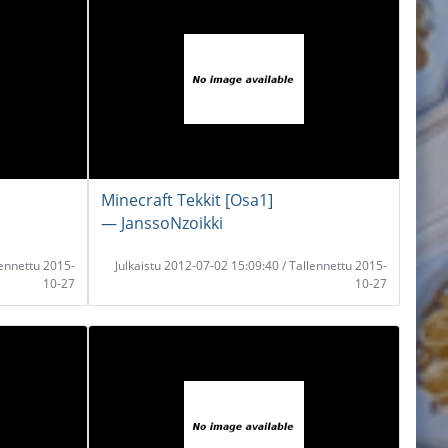
Minecraft Tekkit [Osa1]
― JanssoNzoikki
lennettu 2015-
Julkaistu 2012-07-02 15:09:40 / Tallennettu 2015-
10-27
10-27