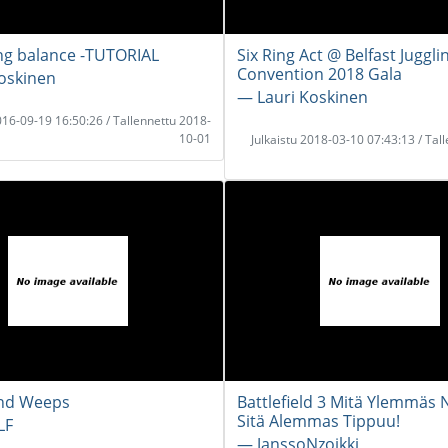
ing balance -TUTORIAL
Six Ring Act @ Belfast Juggli
Convention 2018 Gala
oskinen
― Lauri Koskinen
2016-09-19 16:50:26 / Tallennettu 2018-
10-01
Julkaistu 2018-03-10 07:43:13 / Tal
nd Weeps
Battlefield 3 Mitä Ylemmäs
Sitä Alemmas Tippuu!
LF
― JanssoNzoikki