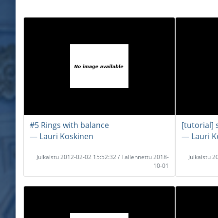
#5 Rings with balance
[tutorial]
― Lauri Koskinen
― Lauri K
Julkaistu 2012-02-02 15:52:32 / Tallennettu 2018-
Julkaistu 
10-01