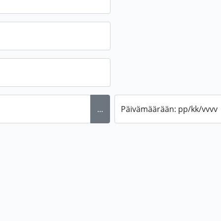
...
Päivämäärään: pp/kk/vvvv