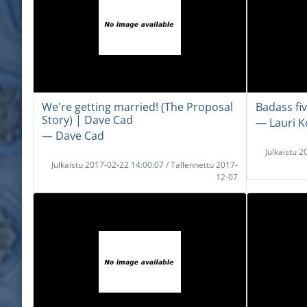
We're getting married! (The Proposal
Badass fiv
Story) | Dave Cad
― Lauri K
― Dave Cad
Julkaistu 
Julkaistu 2017-02-22 14:00:07 / Tallennettu 2017-
12-07