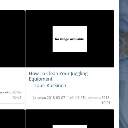
How To Clean Your Juggling
Equipment
― Lauri Koskinen
lennettu 2018-
10-01
Julkaistu 2018-03-07 11:41:42 / Tallennettu 2018-
10-01