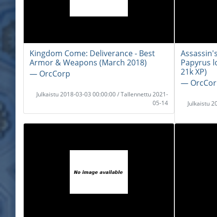
Kingdom Come: Deliverance - Best
Assassin's
Armor & Weapons (March 2018)
Papyrus l
21k XP)
― OrcCorp
― OrcCor
Julkaistu 2018-03-03 00:00:00 / Tallennettu 2021-
05-14
Julkaistu 