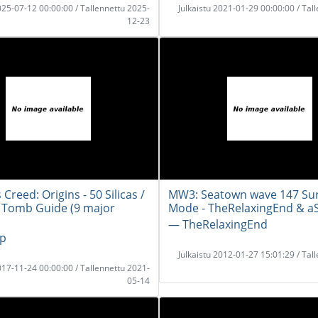
2025-07-12 00:00:00 / Tallennettu 2025-
Julkaistu 2021-01-29 00:00:00 / Tal
12-23
 Creed: Origins - 50 Silicas /
MW3: Seatown wave 147 Sur
 Tomb Guide (9 major
Mode - TheRelaxingEnd & a
― TheRelaxingEnd
p
Julkaistu 2012-01-27 15:01:29 / Tal
2017-11-24 00:00:00 / Tallennettu 2021-
05-14