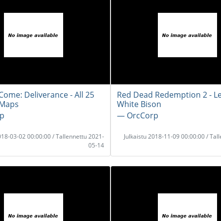
ome: Deliverance - All 25
Red Dead Redemption 2 - L
 Maps
White Bison
p
― OrcCorp
2018-03-02 00:00:00 / Tallennettu 2021-
Julkaistu 2018-11-09 00:00:00 / Tal
05-14