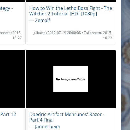
tegy -
How to Win the Letho Boss Fight - The
Witcher 2 Tutorial [HD] [1080p]
― Zemalf
lennettu 2015-
Julkaistu 2012-07-19 20:00:08 / Tallennettu 2015-
10-27
10-27
 Part 12
Daedric Artifact Mehrunes' Razor -
Part 4 Final
― Jannerheim