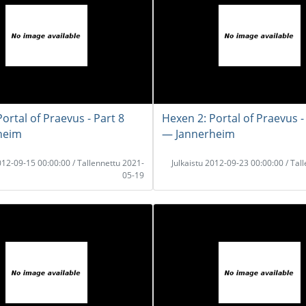
ortal of Praevus - Part 8
Hexen 2: Portal of Praevus -
heim
― Jannerheim
2012-09-15 00:00:00 / Tallennettu 2021-
Julkaistu 2012-09-23 00:00:00 / Tal
05-19