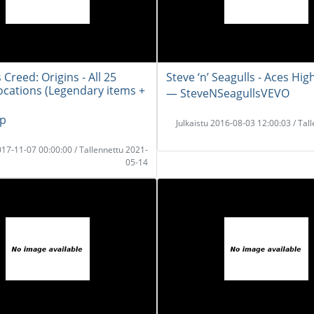
 Creed: Origins - All 25
Steve ‘n’ Seagulls - Aces Hig
ocations (Legendary items +
― SteveNSeagullsVEVO
p
Julkaistu 2016-08-03 12:00:03 / Tal
2017-11-07 00:00:00 / Tallennettu 2021-
05-14