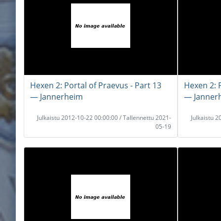
Hexen 2: Portal of Praevus - Part 13
Hexen 2: P
― Jannerheim
― Janner
Julkaistu 2012-10-22 00:00:00 / Tallennettu 2021-
Julkaistu 
05-19