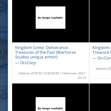
Kingdom Come: Deliverance -
Kingdom C
Treasures of the Past (Warhorse
Treasure
Studios unique armor)
― OrcCor
― OrcCorp
Julkaistu 
Julkaistu 2018-02-14 00:00:00 / Tallennettu 2021-
05-14