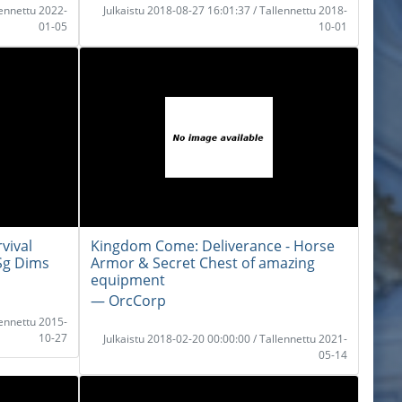
lennettu 2022-
Julkaistu 2018-08-27 16:01:37 / Tallennettu 2018-
01-05
10-01
vival
Kingdom Come: Deliverance - Horse
Sg Dims
Armor & Secret Chest of amazing
equipment
― OrcCorp
lennettu 2015-
10-27
Julkaistu 2018-02-20 00:00:00 / Tallennettu 2021-
05-14