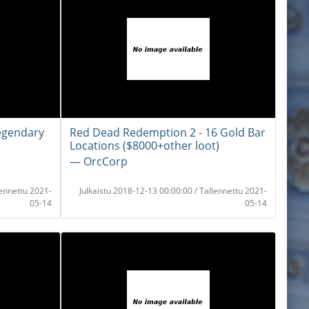
egendary
Red Dead Redemption 2 - 16 Gold Bar
Locations ($8000+other loot)
― OrcCorp
lennettu 2021-
Julkaistu 2018-12-13 00:00:00 / Tallennettu 2021-
05-14
05-14