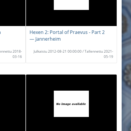
h
Hexen 2: Portal of Praevus - Part 2
― Jannerheim
lennettu 2018-
Julkaistu 2012-08-21 00:00:00 / Tallennettu 2021-
03-16
05-19