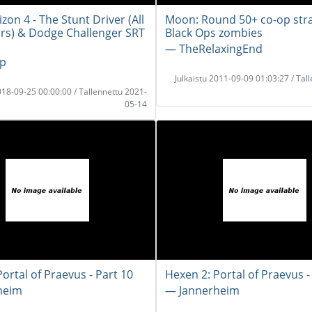
zon 4 - The Stunt Driver (All
Moon: Round 50+ co-op stra
rs) & Dodge Challenger SRT
Black Ops zombies
― TheRelaxingEnd
p
Julkaistu 2011-09-09 01:03:27 / Tal
2018-09-25 00:00:00 / Tallennettu 2021-
05-14
ortal of Praevus - Part 10
Hexen 2: Portal of Praevus -
heim
― Jannerheim