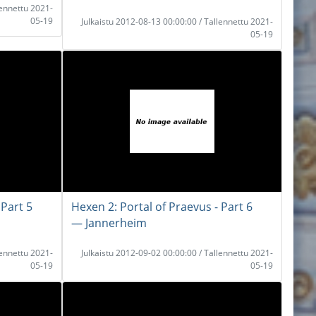
lennettu 2021-
05-19
Julkaistu 2012-08-13 00:00:00 / Tallennettu 2021-
05-19
 Part 5
Hexen 2: Portal of Praevus - Part 6
― Jannerheim
lennettu 2021-
Julkaistu 2012-09-02 00:00:00 / Tallennettu 2021-
05-19
05-19