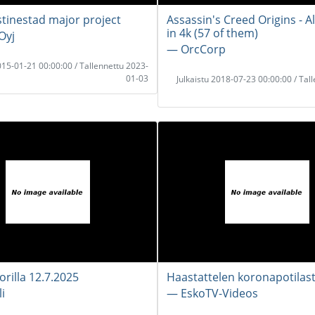
stinestad major project
Assassin's Creed Origins - Al
in 4k (57 of them)
Oyj
― OrcCorp
2015-01-21 00:00:00 / Tallennettu 2023-
01-03
Julkaistu 2018-07-23 00:00:00 / Tal
rilla 12.7.2025
Haastattelen koronapotilast
i
― EskoTV-Videos