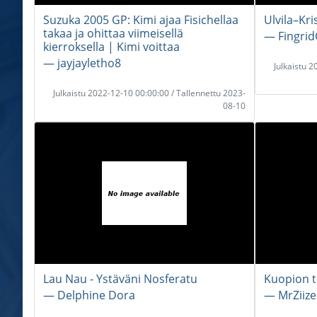
Suzuka 2005 GP: Kimi ajaa Fisichellaa
Ulvila–Kri
takaa ja ohittaa viimeisellä
― Fingrid
kierroksella | Kimi voittaa
― jayjayletho8
Julkaistu 
Julkaistu 2022-12-10 00:00:00 / Tallennettu 2023-
08-10
Lau Nau - Ystäväni Nosferatu
Kuopion to
― Delphine Dora
― MrZiizel