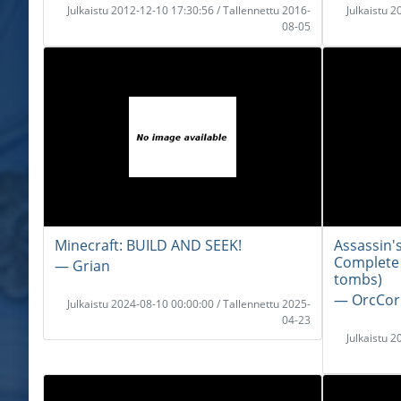
Julkaistu 2012-12-10 17:30:56 / Tallennettu 2016-
Julkaistu 
08-05
Minecraft: BUILD AND SEEK!
Assassin's
Complete
― Grian
tombs)
― OrcCor
Julkaistu 2024-08-10 00:00:00 / Tallennettu 2025-
04-23
Julkaistu 