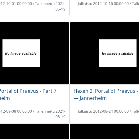
2012-10-01 00:00:00 / Tallennettu 2021-
Julkaistu 2012-10-16 00:00:00 / Tal
05-19
ortal of Praevus - Part 7
Hexen 2: Portal of Praevus -
heim
― Jannerheim
2012-09-08 00:00:00 / Tallennettu 2021-
Julkaistu 2012-08-24 00:00:00 / Tal
05-19