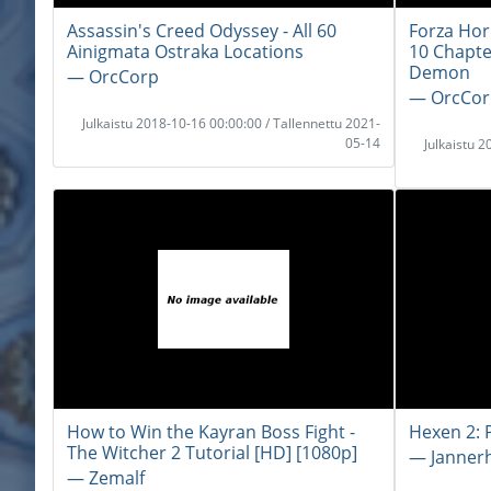
Assassin's Creed Odyssey - All 60
Forza Hori
Ainigmata Ostraka Locations
10 Chapte
Demon
― OrcCorp
― OrcCor
Julkaistu 2018-10-16 00:00:00 / Tallennettu 2021-
05-14
Julkaistu 
How to Win the Kayran Boss Fight -
Hexen 2: P
The Witcher 2 Tutorial [HD] [1080p]
― Janner
― Zemalf