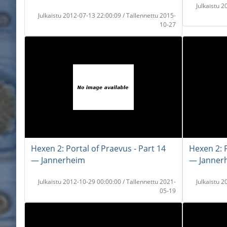
Julkaistu 
Julkaistu 2012-07-13 22:00:09 / Tallennettu 2015-
10-27
Hexen 2: Portal of Praevus - Part 14
Hexen 2: P
― Jannerheim
― Janner
Julkaistu 2012-10-29 00:00:00 / Tallennettu 2021-
Julkaistu 
05-19