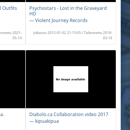
l Outfits
Psychostars - Lost in the Graveyard
HD
― Violent Journey Records
lennettu 2021-
Julkaistu 2012-01-02 21:15:05 / Tallennettu 2018-
05-14
03-16
a.
Diabolo.ca Collaboration video 2017
― kipuakipua