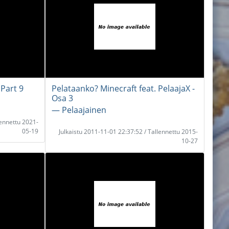
 Part 9
Pelataanko? Minecraft feat. PelaajaX -
Osa 3
― Pelaajainen
lennettu 2021-
05-19
Julkaistu 2011-11-01 22:37:52 / Tallennettu 2015-
10-27