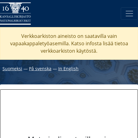
Verkkoarkiston aineisto on saatavilla vain
vapaakappaletyöasemilla. Katso
infosta
lisää tietoa
verkkoarkiston käytöstä.
Suomeksi
―
På svenska
―
In English