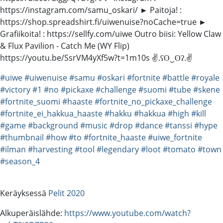
https://instagram.com/samu_oskari/ ► Paitoja! :
https://shop.spreadshirt.fi/uiwenuise?noCache=true ►
Grafiikoita! : https://sellfy.com/uiwe Outro biisi: Yellow Claw
& Flux Pavilion - Catch Me (WY Flip)
https://youtu.be/SsrVM4yXf5w?t=1m10s ✌.ʕʘ‿ʘʔ.✌
#uiwe
#uiwenuise
#samu
#oskari
#fortnite
#battle
#royale
#victory
#1
#no
#pickaxe
#challenge
#suomi
#tube
#skene
#fortnite_suomi
#haaste
#fortnite_no_pickaxe_challenge
#fortnite_ei_hakkua_haaste
#hakku
#hakkua
#high
#kill
#game
#background
#music
#drop
#dance
#tanssi
#hype
#thumbnail
#how
#to
#fortnite_haaste
#uiwe_fortnite
#ilman
#harvesting
#tool
#legendary
#loot
#tomato
#town
#season_4
Keräyksessä
Pelit 2020
Alkuperäislähde:
https://www.youtube.com/watch?