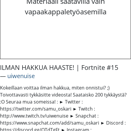
Materiaali saatavilla vain
vapaakappaletyöasemilla
ILMAN HAKKUA HAASTE! | Fortnite #15
―
uiwenuise
Kokeillaan voittaa ilman hakkua, miten onnistui? ;)
Toivottavasti tykkäsitte videosta! Saataisko 200 tykkäystä?
:O Seuraa mua someissa! : ► Twitter :
https://twitter.com/samu_oskari ► Twitch :
http://www.twitch.tv/uiwenuise ► Snapchat :
https://www.snapchat.com/add/samu_oskari ► Discord :
https://discord.gg/QTdTgFt ► Instagram :