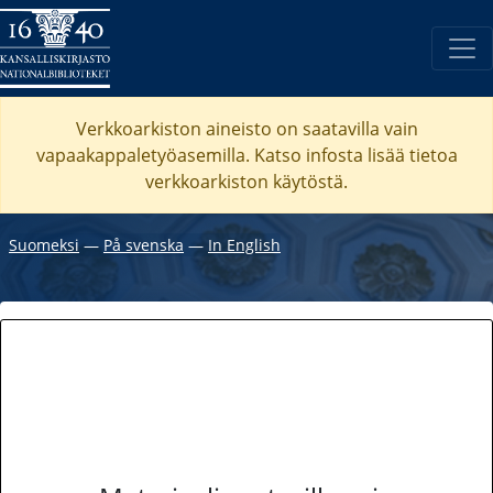
Verkkoarkiston aineisto on saatavilla vain
vapaakappaletyöasemilla. Katso
infosta
lisää tietoa
verkkoarkiston käytöstä.
Suomeksi
―
På svenska
―
In English