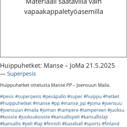
Materiaali saatavilla vain
vapaakappaletyöasemilla
Huippuhetket: Manse – JoMa 21.5.2025
―
Superpesis
Huippuhetket ottelusta Manse PP – Joensuun Maila.
#pesis
#superpesis
#pesäpallo
#super
#huippu
#hetket
#huippuhetket
#manse
#pp
#manse_pp
#joma
#joensuu
#joensuun
#maila
#joman
#tampere
#tampereen
#juoksu
#kooste
#juoksukooste
#kansallispeli
#kansallislaji
#kansallis
#peli
#laji
#finnish
#baseball
#sports
#finland