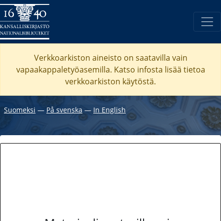
Verkkoarkiston aineisto on saatavilla vain
vapaakappaletyöasemilla. Katso
infosta
lisää tietoa
verkkoarkiston käytöstä.
Suomeksi
―
På svenska
―
In English