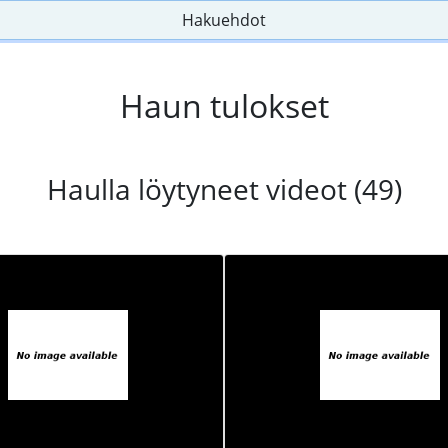
Hakuehdot
Haun tulokset
Haulla löytyneet videot (49)