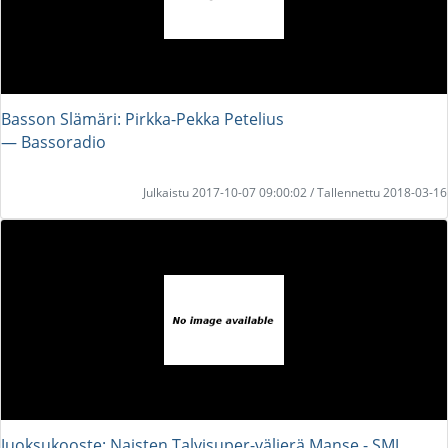
Basson Slämäri: Pirkka-Pekka Petelius
― Bassoradio
Julkaistu 2017-10-07 09:00:02 / Tallennettu 2018-03-16
Juoksukooste: Naisten Talvisuper-välierä Manse - SMJ