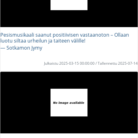
Pesismusikaali saanut positiivisen vastaanoton – Ollaan
luotu siltaa urheilun ja taiteen välille!
― Sotkamon Jymy
Julkaistu 2025-03-15 00:00:00 / Tallennettu 2025-07-14