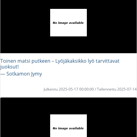
Toinen matsi putkeen – Lyöjäkaksikko lyö tarvittavat
juoksut!
― Sotkamon Jymy
Julkaistu 2025-05-17 00:00:00 / Tallennettu 2025-07-14