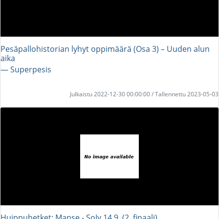
Pesäpallohistorian lyhyt oppimäärä (Osa 3) – Uuden alun
aika
― Superpesis
Julkaistu 2022-12-30 00:00:00 / Tallennettu 2023-05-03
Huippuhetket: Manse - SoJy 14.9. (2. finaali)