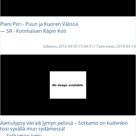
Pieni Piiri - Puun ja Kuoren Välissä
― SR - Kotimaisen Räpin Koti
Julkaistu 2016-09-05 15:09:51 / Tallennettu 2018-03-16
Aamulypsy vieraili Jymyn pelissä – Sotkamo on kuitenkin
tosi syvällä mun sydämessä!
― Sotkamon Jymy