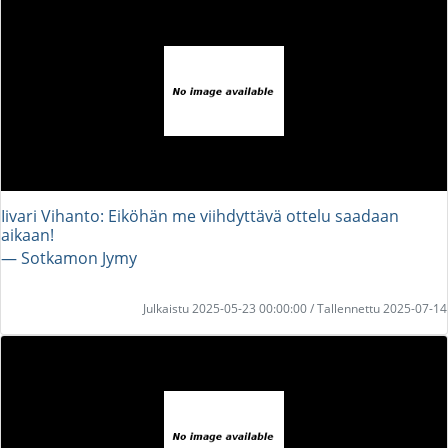
Iivari Vihanto: Eiköhän me viihdyttävä ottelu saadaan
aikaan!
― Sotkamon Jymy
Julkaistu 2025-05-23 00:00:00 / Tallennettu 2025-07-14