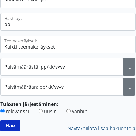
Hashtag:
Teemakeräykset:
Päivämäärästä: pp/kk/vvvv
...
Päivämäärään: pp/kk/vvvv
...
Tulosten järjestäminen:
relevanssi
uusin
vanhin
Näytä/piilota lisää hakuehtoja