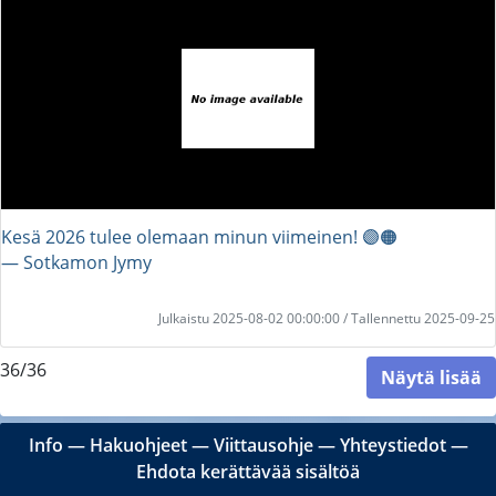
Kesä 2026 tulee olemaan minun viimeinen! 🟣🟠
― Sotkamon Jymy
Julkaistu 2025-08-02 00:00:00 / Tallennettu 2025-09-25
36/36
Näytä lisää
Info
―
Hakuohjeet
―
Viittausohje
―
Yhteystiedot
―
Ehdota kerättävää sisältöä