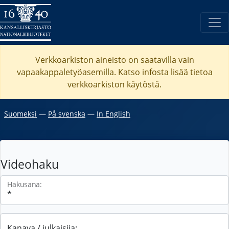
Verkkoarkiston aineisto on saatavilla vain
vapaakappaletyöasemilla. Katso
infosta
lisää tietoa
verkkoarkiston käytöstä.
Suomeksi
―
På svenska
―
In English
Videohaku
Hakusana:
Kanava / julkaisija: