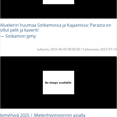
Alueleirin huumaa Sotkamossa ja Kajaanissa: Parasta on
ollut pelit ja kaverit!
― Sotkamon Jymy
Julkaistu 2025-06-09 00:00:00 / Tallennettu 2025-07-14
JymyHyvä 2025 | Mielenhyvinvoinnin asialla