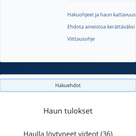
Hakuohjeet ja haun kattavuus
Ehdota aineistoa kerättäväksi
Viittausohje
Hakuehdot
Haun tulokset
Haulla löytyneet videot (36)