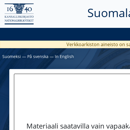
Suomala
Verkkoarkiston aineisto on s
Suomeksi
―
På svenska
―
In English
Materiaali saatavilla vain vapaa