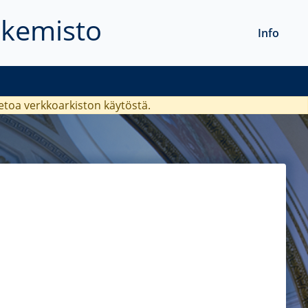
akemisto
Info
ietoa verkkoarkiston käytöstä.