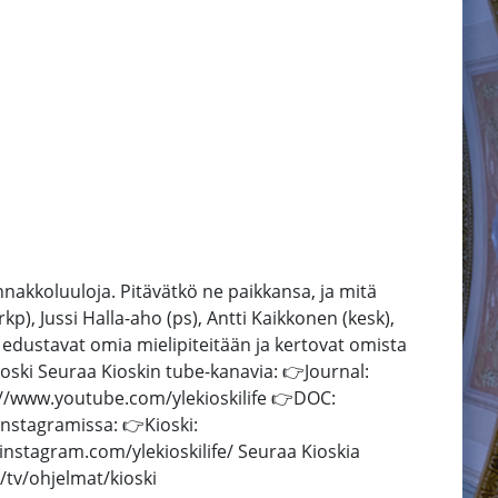
ennakkoluuloja. Pitävätkö ne paikkansa, ja mitä
(rkp), Jussi Halla-aho (ps), Antti Kaikkonen (kesk),
öt edustavat omia mielipiteitään ja kertovat omista
ioski Seuraa Kioskin tube-kanavia: 👉Journal:
//www.youtube.com/ylekioskilife 👉DOC:
nstagramissa: 👉Kioski:
instagram.com/ylekioskilife/ Seuraa Kioskia
i/tv/ohjelmat/kioski