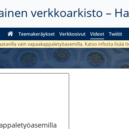
inen verkkoarkisto – H
Teemakeräykset
Verkkosivut
Videot
Twiitit
aatavilla vain vapaakappaletyöasemilla. Katso
infosta
lisää t
kappaletyöasemilla