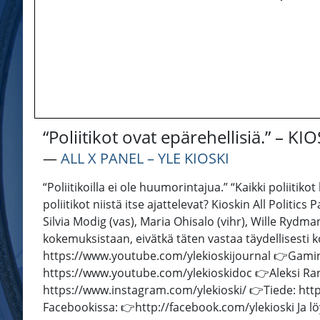
“Poliitikot ovat epärehellisiä.” – 
―
ALL X PANEL – YLE KIOSKI
“Poliitikoilla ei ole huumorintajua.” “Kaikki poliiti
poliitikot niistä itse ajattelevat? Kioskin All Politics
Silvia Modig (vas), Maria Ohisalo (vihr), Wille Rydma
kokemuksistaan, eivätkä täten vastaa täydellisesti k
https://www.youtube.com/ylekioskijournal 👉Gamin
https://www.youtube.com/ylekioskidoc 👉Aleksi Ran
https://www.instagram.com/ylekioski/ 👉Tiede: http
Facebookissa: 👉http://facebook.com/ylekioski Ja löy