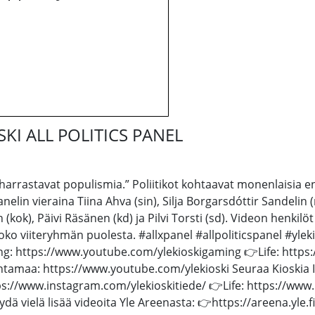
KIOSKI ALL POLITICS PANEL
kot harrastavat populismia.” Poliitikot kohtaavat monenlaisia 
 Panelin vieraina Tiina Ahva (sin), Silja Borgarsdóttir Sandelin 
n (kok), Päivi Räsänen (kd) ja Pilvi Torsti (sd). Videon henkil
oko viiteryhmän puolesta. #allxpanel #allpoliticspanel #ylek
g: https://www.youtube.com/ylekioskigaming 👉Life: https:
tamaa: https://www.youtube.com/ylekioski Seuraa Kioskia I
s://www.instagram.com/ylekioskitiede/ 👉Life: https://www.
dä vielä lisää videoita Yle Areenasta: 👉https://areena.yle.f