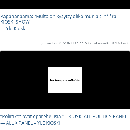
Papananaama: "Multa on kysytty oliko mun äiti h**ra" -
KIOSKI SHOW
― Yle Kioski
Julkaistu 2017-10-11 05:55:53 / Tallennettu 2017-12-07
“Poliitikot ovat epärehellisiä.” – KIOSKI ALL POLITICS PANEL
― ALL X PANEL – YLE KIOSKI