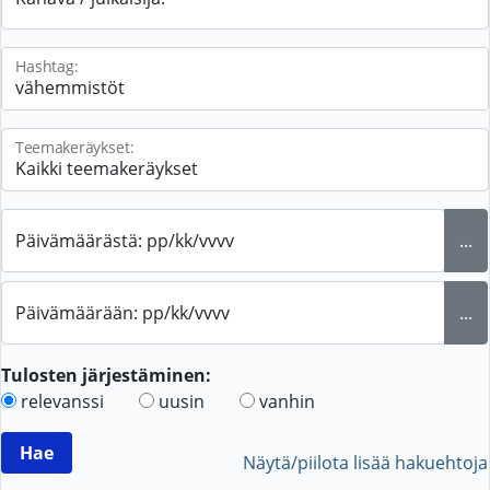
Hashtag:
Teemakeräykset:
Päivämäärästä: pp/kk/vvvv
...
Päivämäärään: pp/kk/vvvv
...
Tulosten järjestäminen:
relevanssi
uusin
vanhin
Näytä/piilota lisää hakuehtoja