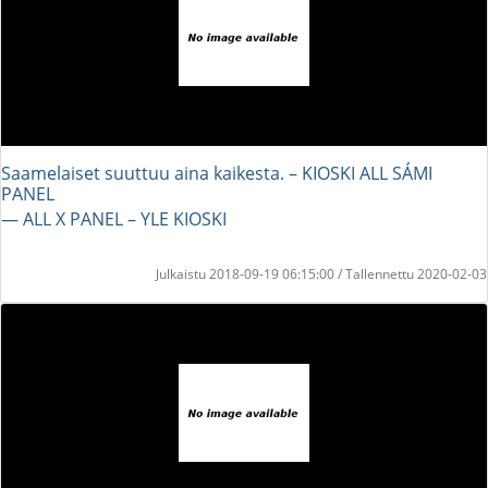
Saamelaiset suuttuu aina kaikesta. – KIOSKI ALL SÁMI
PANEL
― ALL X PANEL – YLE KIOSKI
Julkaistu 2018-09-19 06:15:00 / Tallennettu 2020-02-03