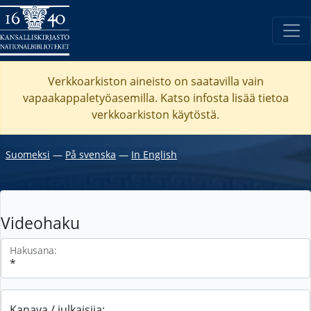
Verkkoarkiston aineisto on saatavilla vain
vapaakappaletyöasemilla. Katso
infosta
lisää tietoa
verkkoarkiston käytöstä.
Suomeksi
―
På svenska
―
In English
Videohaku
Hakusana:
Kanava / julkaisija: