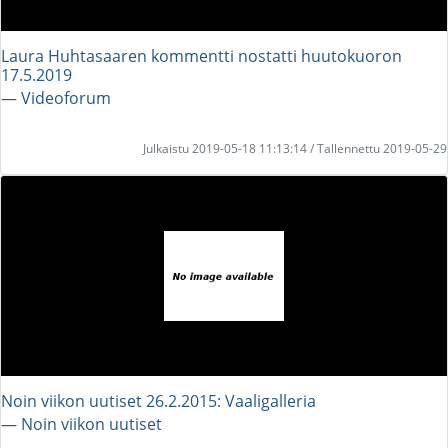
Laura Huhtasaaren kommentti nostatti huutokuoron
17.5.2019
― Videoforum
Julkaistu 2019-05-18 11:13:14 / Tallennettu 2019-05-29
Noin viikon uutiset 26.2.2015: Vaaligalleria
― Noin viikon uutiset