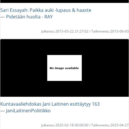
Sari Essayah: Paikka auki -lupaus & haaste
― Pidetään huolta - RAY
Julkaistu 2015-03-22 21:27:02 / Tallennettu 2015-06-03
Kuntavaaliehdokas Jani Laitinen esittäytyy 163
― JaniLaitinenPoliitikko
Julkaistu 2025-02-18 00:00:00 / Tallennettu 2025-04-27