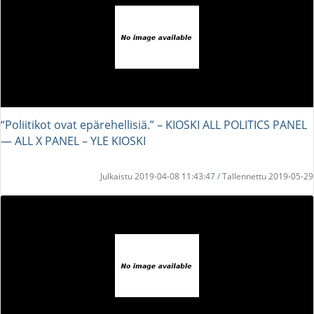
“Poliitikot ovat epärehellisiä.” – KIOSKI ALL POLITICS PANEL
― ALL X PANEL – YLE KIOSKI
Julkaistu 2019-04-08 11:43:47 / Tallennettu 2019-05-29