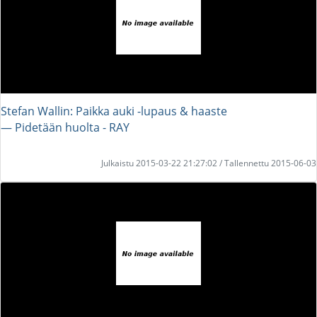
Stefan Wallin: Paikka auki -lupaus & haaste
― Pidetään huolta - RAY
Julkaistu 2015-03-22 21:27:02 / Tallennettu 2015-06-03