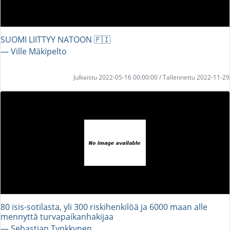
SUOMI LIITTYY NATOON 🇫🇮
― Ville Mäkipelto
Julkaistu 2022-05-16 00:00:00 / Tallennettu 2022-11-29
80 isis-sotilasta, yli 300 riskihenkilöä ja 6000 maan alle
mennyttä turvapaikanhakijaa
― Sebastian Tynkkynen