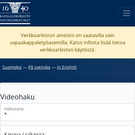
Verkkoarkiston aineisto on saatavilla vain
vapaakappaletyöasemilla. Katso
infosta
lisää tietoa
verkkoarkiston käytöstä.
Suomeksi
―
På svenska
―
In English
Videohaku
Hakusana:
Kanava / julkaisija: