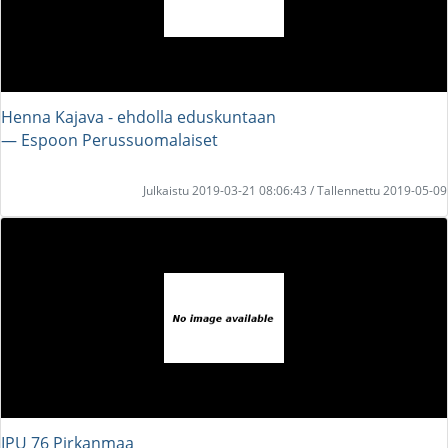
Henna Kajava - ehdolla eduskuntaan
― Espoon Perussuomalaiset
Julkaistu 2019-03-21 08:06:43 / Tallennettu 2019-05-09
IPU 76 Pirkanmaa