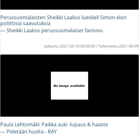
Perussuomalaisten Sheikki Laakso lueskeli Simon elon
poliittisia saavutuksia
― Sheikki Laakso perussuomalaiset fanisivu
Julkaistu 2021-02-10 00:00:00 / Tallennettu 2021-06-09
Paula Lehtomäki: Paikka auki -lupaus & haaste
― Pidetään huolta - RAY