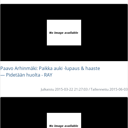
Paavo Arhinmäki: Paikka auki -lupaus & haaste
― Pidetään huolta - RAY
Julkaistu 2015-03-22 21:27:03 / Tallennettu 2015-06-03