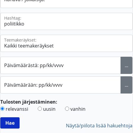
Hashtag:
Teemakeräykset:
Päivämäärästä: pp/kk/vvvv
...
Päivämäärään: pp/kk/vvvv
...
Tulosten järjestäminen:
relevanssi
uusin
vanhin
Näytä/piilota lisää hakuehtoja