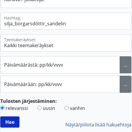
Hashtag:
Teemakeräykset:
Päivämäärästä: pp/kk/vvvv
...
Päivämäärään: pp/kk/vvvv
...
Tulosten järjestäminen:
relevanssi
uusin
vanhin
Näytä/piilota lisää hakuehtoja