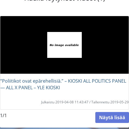
“Poliitikot ovat epärehellisiä.” – KIOSKI ALL POLITICS PANEL
― ALL X PANEL – YLE KIOSKI
Julkaistu 2019-04-08 11:43:47 / Tallennettu 2019-05-29
1/1
Näytä lisää