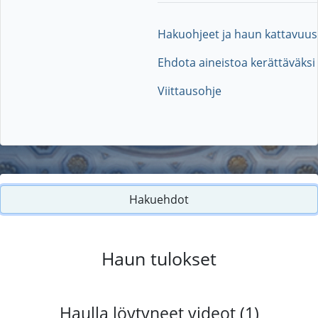
Hakuohjeet ja haun kattavuus
Ehdota aineistoa kerättäväksi
Viittausohje
Hakuehdot
Haun tulokset
Haulla löytyneet videot (1)