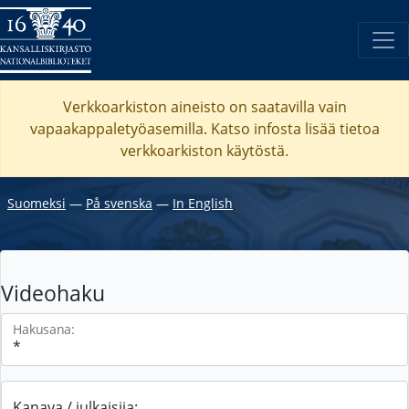
Verkkoarkiston aineisto on saatavilla vain
vapaakappaletyöasemilla. Katso
infosta
lisää tietoa
verkkoarkiston käytöstä.
Suomeksi
―
På svenska
―
In English
Videohaku
Hakusana:
Kanava / julkaisija: