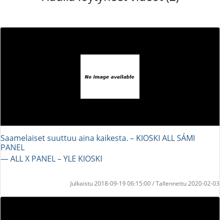
Saamelaiset suuttuu aina kaikesta. – KIOSKI ALL SÁMI
PANEL
― ALL X PANEL – YLE KIOSKI
Julkaistu 2018-09-19 06:15:00 / Tallennettu 2020-02-03