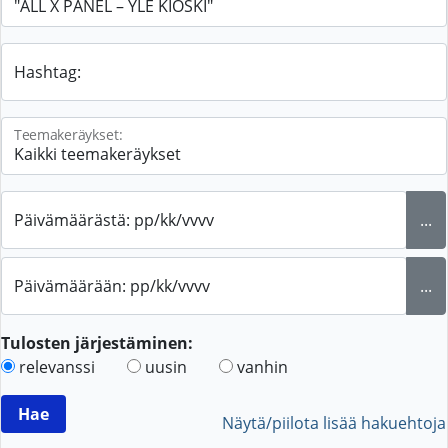
Hashtag:
Teemakeräykset:
Päivämäärästä: pp/kk/vvvv
...
Päivämäärään: pp/kk/vvvv
...
Tulosten järjestäminen:
relevanssi
uusin
vanhin
Näytä/piilota lisää hakuehtoja