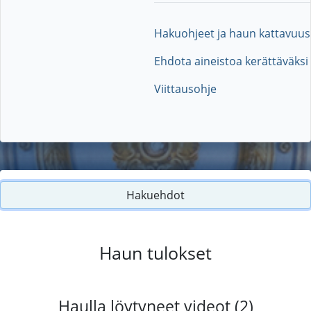
Hakuohjeet ja haun kattavuus
Ehdota aineistoa kerättäväksi
Viittausohje
Hakuehdot
Haun tulokset
Haulla löytyneet videot (2)