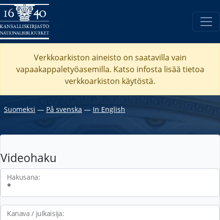
Verkkoarkiston aineisto on saatavilla vain
vapaakappaletyöasemilla. Katso
infosta
lisää tietoa
verkkoarkiston käytöstä.
Suomeksi
―
På svenska
―
In English
Videohaku
Hakusana:
Kanava / julkaisija: