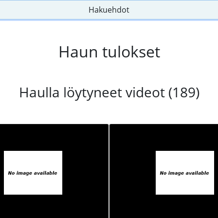
Hakuehdot
Haun tulokset
Haulla löytyneet videot (189)