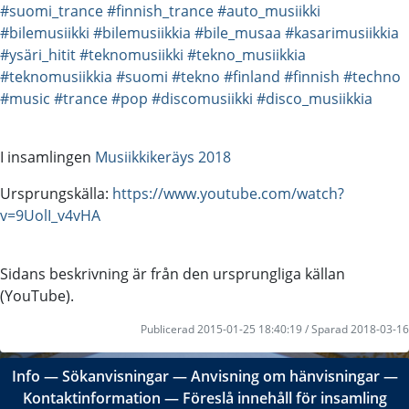
#suomi_trance
#finnish_trance
#auto_musiikki
#bilemusiikki
#bilemusiikkia
#bile_musaa
#kasarimusiikkia
#ysäri_hitit
#teknomusiikki
#tekno_musiikkia
#teknomusiikkia
#suomi
#tekno
#finland
#finnish
#techno
#music
#trance
#pop
#discomusiikki
#disco_musiikkia
I insamlingen
Musiikkikeräys 2018
Ursprungskälla:
https://www.youtube.com/watch?
v=9UolI_v4vHA
Sidans beskrivning är från den ursprungliga källan
(YouTube).
Publicerad 2015-01-25 18:40:19 / Sparad 2018-03-16
Info
―
Sökanvisningar
―
Anvisning om hänvisningar
―
Kontaktinformation
―
Föreslå innehåll för insamling