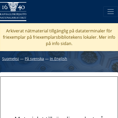
Arkiverat nätmaterial tillgänglig på dataterminaler för
friexemplar på friexemplarsbibliotekens lokaler. Mer info
på info sidan.
Suomeksi
―
På svenska
―
In English