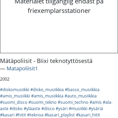
Materialet tillgänglig endast på
friexemplarsstationer
Mätäpoliisit - Biixi teknotyttösestä
―
Matapoliisit1
2002
#diskomusiikki
#disko_musiikkia
#basso_musiikkia
#amis_musiikki
#amis_musiikkia
#auto_musiikkia
#suomi_disco
#suomi_tekno
#suomi_techno
#amis
#ala-
aste
#disko
#yläaste
#disco
#ysäri
#musiikki
#ysäriä
#kasari
#hitit
#teknoa
#kasari_playlist
#kasari_hitit