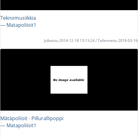
Teknomusiikkia
― Matapoliisit1
Julkaistu 2014-12-18 13:13:24 / Tallennettu 2018-03-16
Mätäpoliisit - Pillurallipoppi
― Matapoliisit1