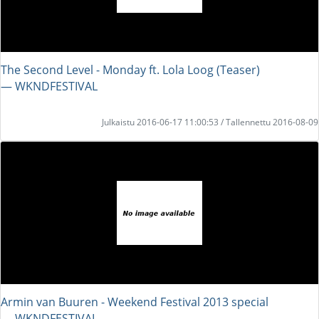
The Second Level - Monday ft. Lola Loog (Teaser)
― WKNDFESTIVAL
Julkaistu 2016-06-17 11:00:53 / Tallennettu 2016-08-09
Armin van Buuren - Weekend Festival 2013 special
― WKNDFESTIVAL