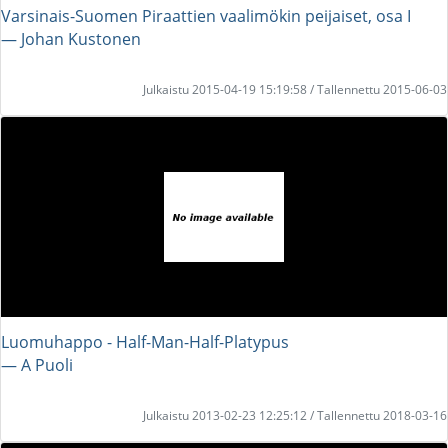
Varsinais-Suomen Piraattien vaalimökin peijaiset, osa I
― Johan Kustonen
Julkaistu 2015-04-19 15:19:58 / Tallennettu 2015-06-03
Luomuhappo - Half-Man-Half-Platypus
― A Puoli
Julkaistu 2013-02-23 12:25:12 / Tallennettu 2018-03-16