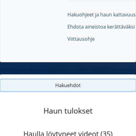
Hakuohjeet ja haun kattavuus
Ehdota aineistoa kerättäväksi
Viittausohje
Hakuehdot
Haun tulokset
Haulla löytyneet videot (35)