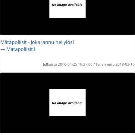
Mätäpoliisit - Joka jannu hei ylös!
― Matapoliisit1
Julkaistu 2016-04-25 19:37:00 / Tallennettu 2018-03-16