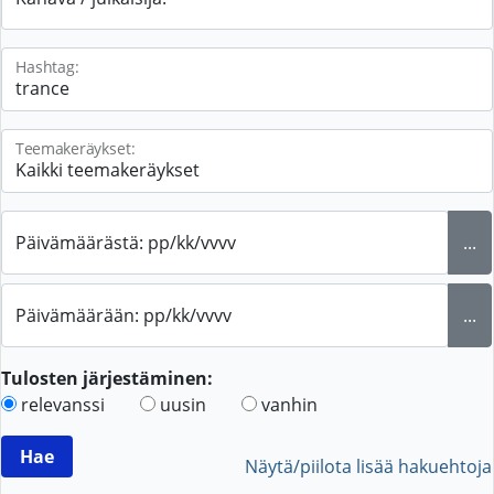
Hashtag:
Teemakeräykset:
Päivämäärästä: pp/kk/vvvv
...
Päivämäärään: pp/kk/vvvv
...
Tulosten järjestäminen:
relevanssi
uusin
vanhin
Näytä/piilota lisää hakuehtoja