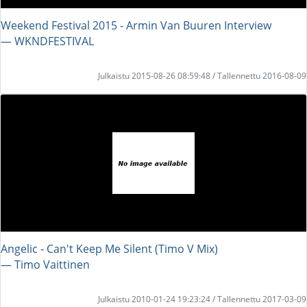
Weekend Festival 2015 - Armin Van Buuren Interview
― WKNDFESTIVAL
Julkaistu 2015-08-26 08:59:48 / Tallennettu 2016-08-09
Angelic - Can't Keep Me Silent (Timo V Mix)
― Timo Vaittinen
Julkaistu 2010-01-24 19:23:24 / Tallennettu 2017-03-09