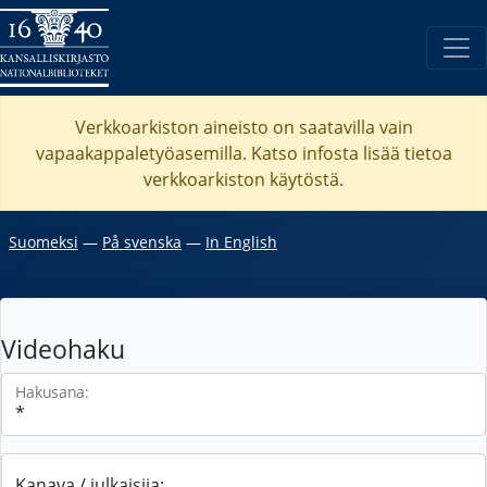
Verkkoarkiston aineisto on saatavilla vain
vapaakappaletyöasemilla. Katso
infosta
lisää tietoa
verkkoarkiston käytöstä.
Suomeksi
―
På svenska
―
In English
Videohaku
Hakusana:
Kanava / julkaisija: