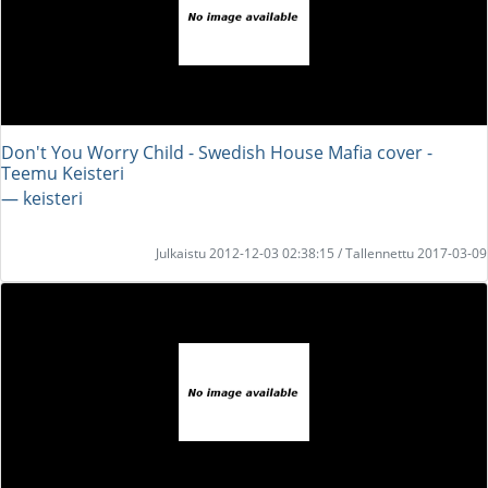
Don't You Worry Child - Swedish House Mafia cover -
Teemu Keisteri
― keisteri
Julkaistu 2012-12-03 02:38:15 / Tallennettu 2017-03-09