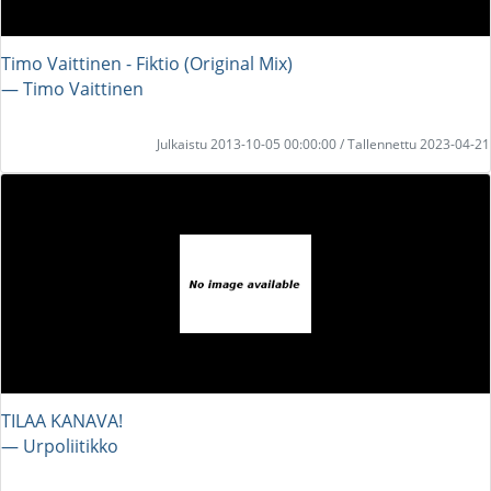
Timo Vaittinen - Fiktio (Original Mix)
― Timo Vaittinen
Julkaistu 2013-10-05 00:00:00 / Tallennettu 2023-04-21
TILAA KANAVA!
― Urpoliitikko