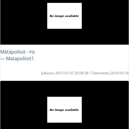
Mätäpoliisit - Hz
― Matapoliisit1
Julkaistu 2015-01-07 20:58:38 / Tallennettu 2018-03-16