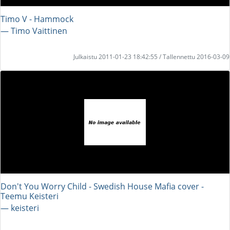
Timo V - Hammock
― Timo Vaittinen
Julkaistu 2011-01-23 18:42:55 / Tallennettu 2016-03-09
Don't You Worry Child - Swedish House Mafia cover -
Teemu Keisteri
― keisteri