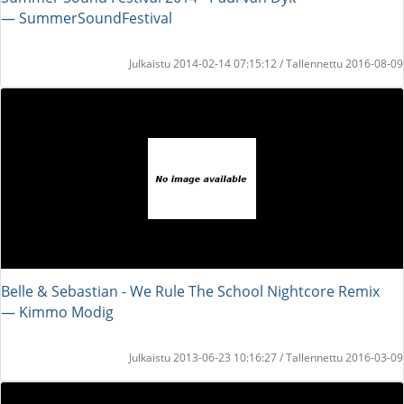
― SummerSoundFestival
Julkaistu 2014-02-14 07:15:12 / Tallennettu 2016-08-09
Belle & Sebastian - We Rule The School Nightcore Remix
― Kimmo Modig
Julkaistu 2013-06-23 10:16:27 / Tallennettu 2016-03-09