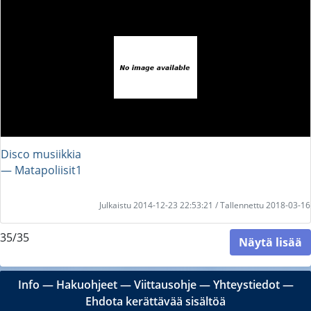
Disco musiikkia
― Matapoliisit1
Julkaistu 2014-12-23 22:53:21 / Tallennettu 2018-03-16
35/35
Näytä lisää
Info
―
Hakuohjeet
―
Viittausohje
―
Yhteystiedot
―
Ehdota kerättävää sisältöä