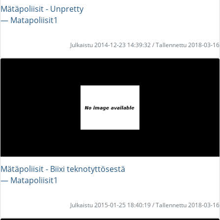
Mätäpoliisit - Unpretty
― Matapoliisit1
Julkaistu 2014-12-23 14:39:32 / Tallennettu 2018-03-16
Mätäpoliisit - Biixi teknotyttösestä
― Matapoliisit1
Julkaistu 2015-01-25 18:40:19 / Tallennettu 2018-03-16