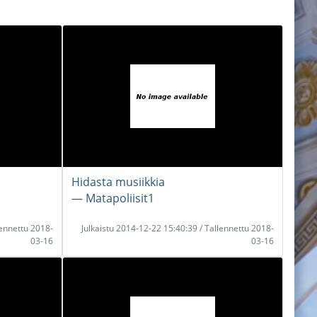
Hidasta musiikkia
― Matapoliisit1
lennettu 2018-
Julkaistu 2014-12-22 15:40:39 / Tallennettu 2018-
03-16
03-16