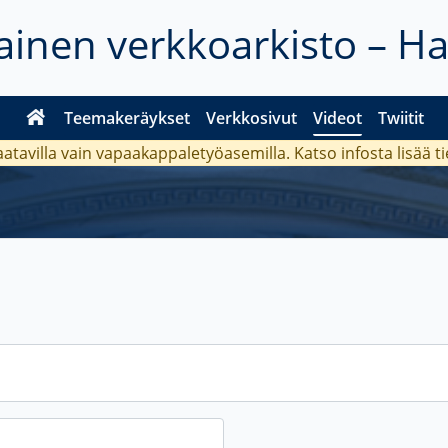
inen verkkoarkisto – H
Teemakeräykset
Verkkosivut
Videot
Twiitit
aatavilla vain vapaakappaletyöasemilla. Katso
infosta
lisää t