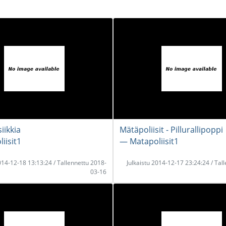
ikkia
Mätäpoliisit - Pillurallipoppi
iisit1
― Matapoliisit1
2014-12-18 13:13:24 / Tallennettu 2018-
Julkaistu 2014-12-17 23:24:24 / Tal
03-16