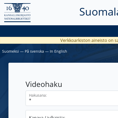
Suomala
Verkkoarkiston aineisto on s
Suomeksi
―
På svenska
―
In English
Videohaku
Hakusana:
Kanava / julkaisija: