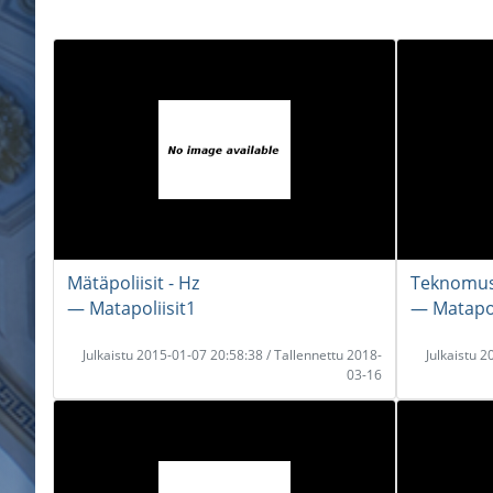
Mätäpoliisit - Hz
Teknomusi
― Matapoliisit1
― Matapol
Julkaistu 2015-01-07 20:58:38 / Tallennettu 2018-
Julkaistu 
03-16