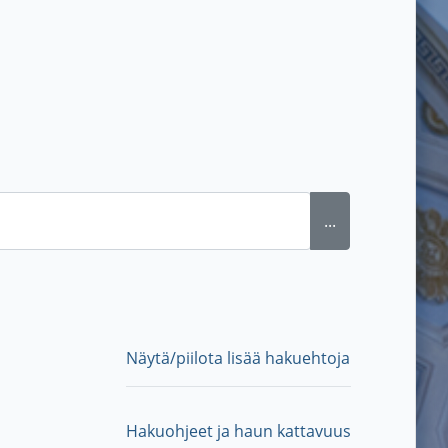
...
Näytä/piilota lisää hakuehtoja
Hakuohjeet ja haun kattavuus