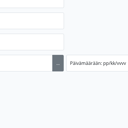
...
Päivämäärään: pp/kk/vvvv