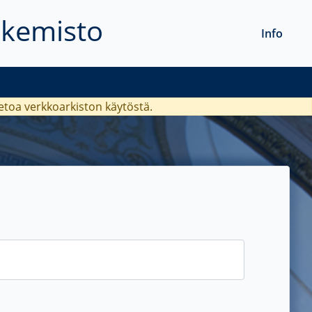
akemisto
Info
ietoa verkkoarkiston käytöstä.