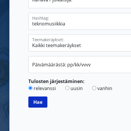
Hashtag:
Teemakeräykset:
Päivämäärästä: pp/kk/vvvv
Tulosten järjestäminen:
relevanssi
uusin
vanhin