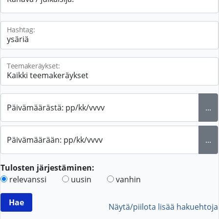
Hashtag:
Teemakeräykset:
Päivämäärästä: pp/kk/vvvv
...
Päivämäärään: pp/kk/vvvv
...
Tulosten järjestäminen:
relevanssi
uusin
vanhin
Näytä/piilota lisää hakuehtoja