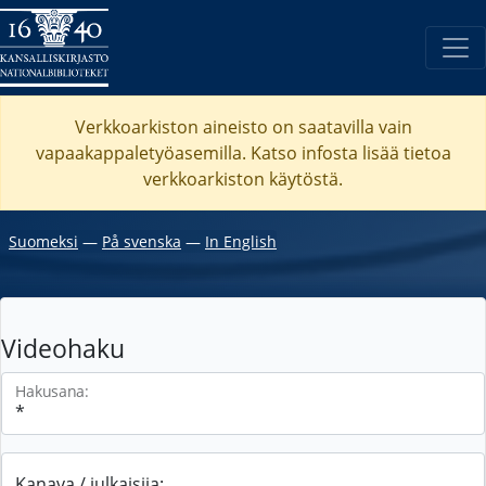
Verkkoarkiston aineisto on saatavilla vain
vapaakappaletyöasemilla. Katso
infosta
lisää tietoa
verkkoarkiston käytöstä.
Suomeksi
―
På svenska
―
In English
Videohaku
Hakusana:
Kanava / julkaisija: