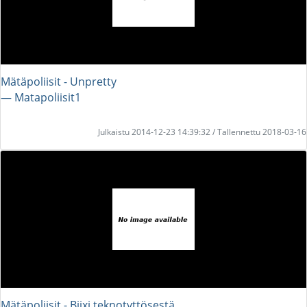
Mätäpoliisit - Unpretty
― Matapoliisit1
Julkaistu 2014-12-23 14:39:32 / Tallennettu 2018-03-16
Mätäpoliisit - Biixi teknotyttösestä