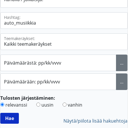
Hashtag:
Teemakeräykset:
Päivämäärästä: pp/kk/vvvv
...
Päivämäärään: pp/kk/vvvv
...
Tulosten järjestäminen:
relevanssi
uusin
vanhin
Näytä/piilota lisää hakuehtoja