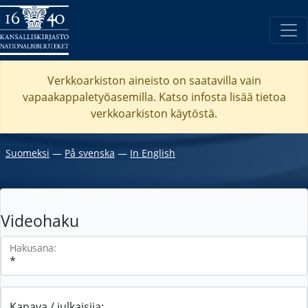
Verkkoarkiston aineisto on saatavilla vain
vapaakappaletyöasemilla. Katso
infosta
lisää tietoa
verkkoarkiston käytöstä.
Suomeksi
―
På svenska
―
In English
Videohaku
Hakusana:
Kanava / julkaisija: