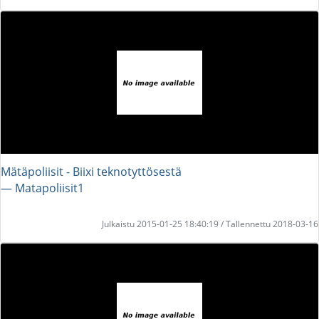
Mätäpoliisit - Biixi teknotyttösestä
― Matapoliisit1
Julkaistu 2015-01-25 18:40:19 / Tallennettu 2018-03-16