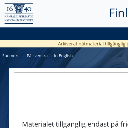
Fin
Arkiverat nätmaterial tillgänglig
Suomeksi
―
På svenska
―
In English
Materialet tillgänglig endast på f