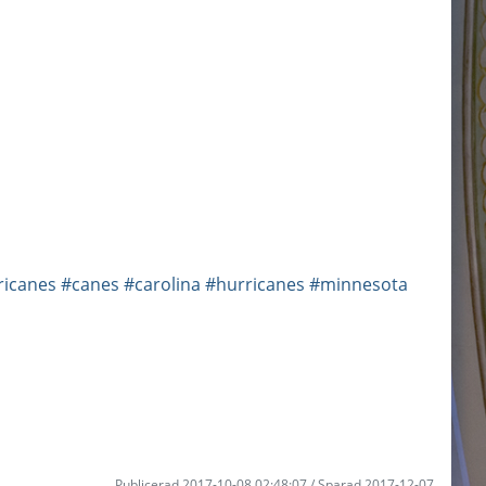
ricanes
#canes
#carolina
#hurricanes
#minnesota
Publicerad 2017-10-08 02:48:07 / Sparad 2017-12-07