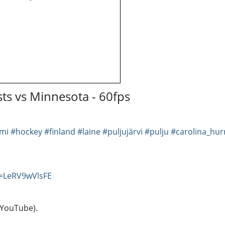
sts vs Minnesota - 60fps
mi
#hockey
#finland
#laine
#puljujärvi
#pulju
#carolina_hur
v=LeRV9wVlsFE
(YouTube).