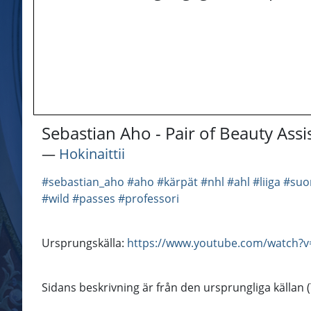
Sebastian Aho - Pair of Beauty Assi
―
Hokinaittii
#sebastian_aho
#aho
#kärpät
#nhl
#ahl
#liiga
#suo
#wild
#passes
#professori
Ursprungskälla:
https://www.youtube.com/watch?
Sidans beskrivning är från den ursprungliga källan 