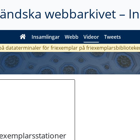
ländska webbarkivet – I
Insamlingar
Webb
Videor
Tweets
 på dataterminaler för friexemplar på friexemplarsbiblioteke
riexemplarsstationer