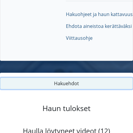
Hakuohjeet ja haun kattavuus
Ehdota aineistoa kerättäväksi
Viittausohje
Hakuehdot
Haun tulokset
Haulla löytyneet videot (12)