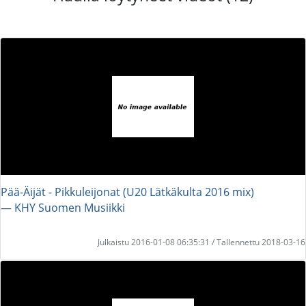
Pää-Äijät - Pikkuleijonat (U20 Lätkäkulta 2016 mix)
― KHY Suomen Musiikki
Julkaistu 2016-01-08 06:35:31 / Tallennettu 2018-03-16