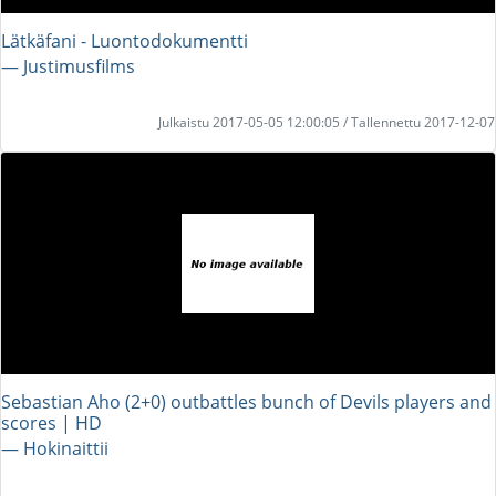
Lätkäfani - Luontodokumentti
― Justimusfilms
Julkaistu 2017-05-05 12:00:05 / Tallennettu 2017-12-07
Sebastian Aho (2+0) outbattles bunch of Devils players and
scores | HD
― Hokinaittii