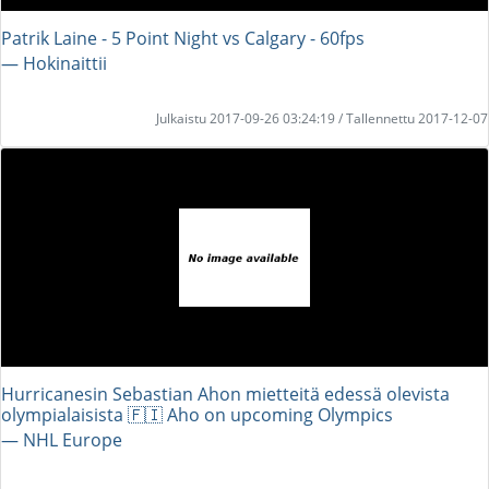
Patrik Laine - 5 Point Night vs Calgary - 60fps
― Hokinaittii
Julkaistu 2017-09-26 03:24:19 / Tallennettu 2017-12-07
Hurricanesin Sebastian Ahon mietteitä edessä olevista
olympialaisista 🇫🇮 Aho on upcoming Olympics
― NHL Europe