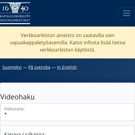
Verkkoarkiston aineisto on saatavilla vain
vapaakappaletyöasemilla. Katso
infosta
lisää tietoa
verkkoarkiston käytöstä.
Suomeksi
―
På svenska
―
In English
Videohaku
Hakusana:
Kanava / julkaisija: