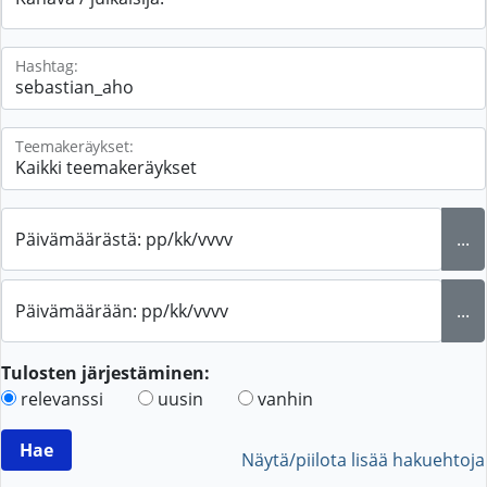
Hashtag:
Teemakeräykset:
Päivämäärästä: pp/kk/vvvv
...
Päivämäärään: pp/kk/vvvv
...
Tulosten järjestäminen:
relevanssi
uusin
vanhin
Näytä/piilota lisää hakuehtoja