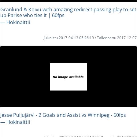
Granlund & Koivu with amazing redirect passing play to set
up Parise who ties it | 60fps
― Hokinaittii
Julkaistu 2017-04-13 05:26:19 / Tallennettu 2017-12-07
Jesse Puljujärvi - 2 Goals and Assist vs Winnipeg - 60fps
― Hokinaittii