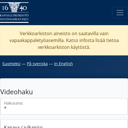
Verkkoarkiston aineisto on saatavilla vain
vapaakappaletyöasemilla. Katso
infosta
lisää tietoa
verkkoarkiston käytöstä.
Suomeksi
―
På svenska
―
In English
Videohaku
Hakusana:
Kanava / julkaisija: