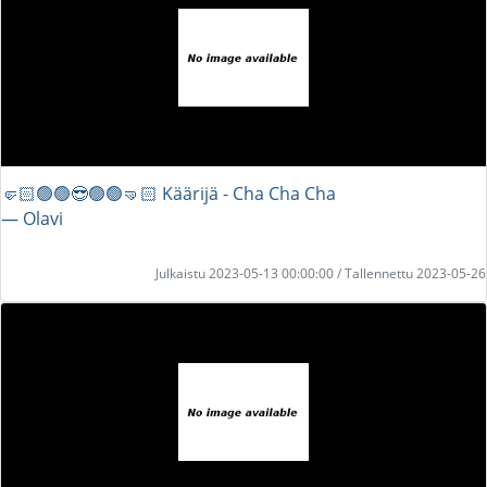
🤛🏻🟢🟢😎🟢🟢🤜🏻 Käärijä - Cha Cha Cha
― Olavi
Julkaistu 2023-05-13 00:00:00 / Tallennettu 2023-05-26