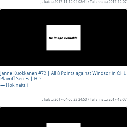
Julkaistu 2017-11-12 04:08:41 / Tallennettu 2017-12-07
Janne Kuokkanen #72 | All 8 Points against Windsor in OHL
Playoff Series | HD
― Hokinaittii
Julkaistu 2017-04-05 23:24:53 / Tallennettu 2017-12-07