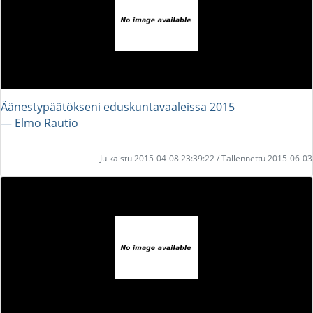
Äänestypäätökseni eduskuntavaaleissa 2015
― Elmo Rautio
Julkaistu 2015-04-08 23:39:22 / Tallennettu 2015-06-03