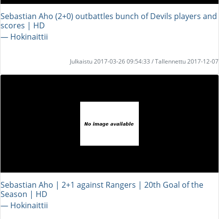
Sebastian Aho (2+0) outbattles bunch of Devils players and
scores | HD
― Hokinaittii
Julkaistu 2017-03-26 09:54:33 / Tallennettu 2017-12-07
Sebastian Aho | 2+1 against Rangers | 20th Goal of the
Season | HD
― Hokinaittii