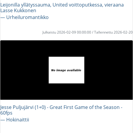
Leijonilla yllätyssauma, United voittoputkessa, vieraana
Lasse Kukkonen
― Urheiluromantikko
Julkaistu 2026-02-09 00:00:00 / Tallennettu 2026-02-20
Jesse Puljujärvi (1+0) - Great First Game of the Season -
60fps
― Hokinaittii