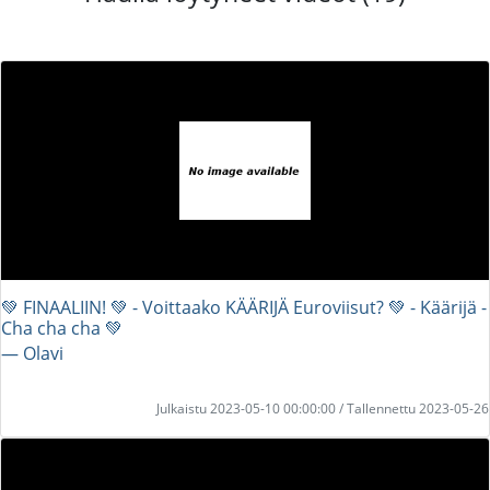
💚 FINAALIIN! 💚 - Voittaako KÄÄRIJÄ Euroviisut? 💚 - Käärijä -
Cha cha cha 💚
― Olavi
Julkaistu 2023-05-10 00:00:00 / Tallennettu 2023-05-26