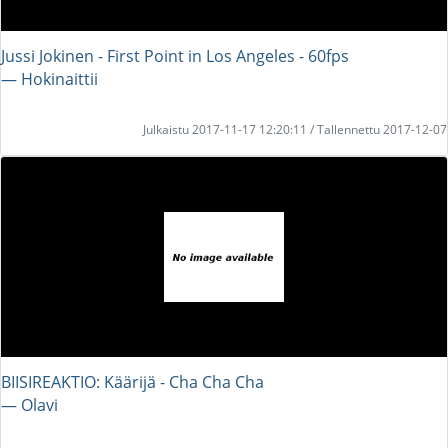
Jussi Jokinen - First Point in Los Angeles - 60fps
― Hokinaittii
Julkaistu 2017-11-17 12:20:11 / Tallennettu 2017-12-07
BIISIREAKTIO: Käärijä - Cha Cha Cha
― Olavi