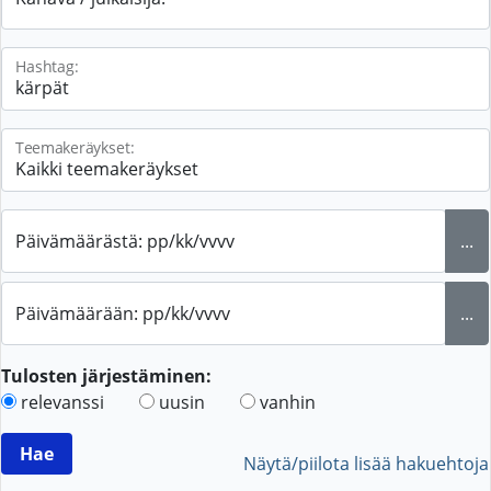
Hashtag:
Teemakeräykset:
Päivämäärästä: pp/kk/vvvv
...
Päivämäärään: pp/kk/vvvv
...
Tulosten järjestäminen:
relevanssi
uusin
vanhin
Näytä/piilota lisää hakuehtoja