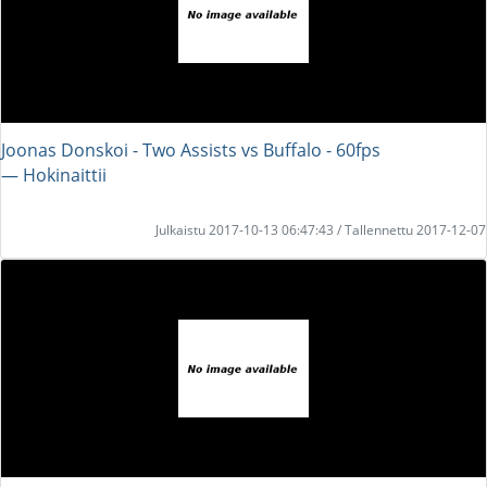
Joonas Donskoi - Two Assists vs Buffalo - 60fps
― Hokinaittii
Julkaistu 2017-10-13 06:47:43 / Tallennettu 2017-12-07