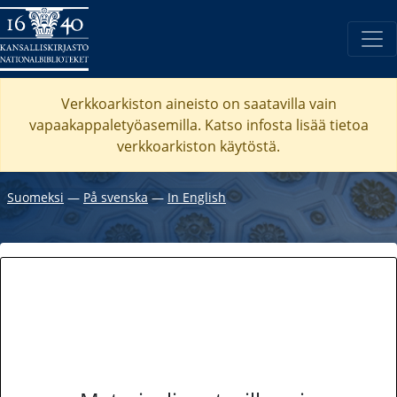
Verkkoarkiston aineisto on saatavilla vain
vapaakappaletyöasemilla. Katso
infosta
lisää tietoa
verkkoarkiston käytöstä.
Suomeksi
―
På svenska
―
In English