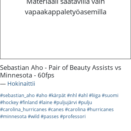
Materiaali saatavilla vain
vapaakappaletyöasemilla
Sebastian Aho - Pair of Beauty Assists vs
Minnesota - 60fps
―
Hokinaittii
#sebastian_aho
#aho
#kärpät
#nhl
#ahl
#liiga
#suomi
#hockey
#finland
#laine
#puljujärvi
#pulju
#carolina_hurricanes
#canes
#carolina
#hurricanes
#minnesota
#wild
#passes
#professori