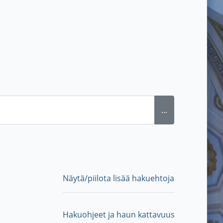
...
Näytä/piilota lisää hakuehtoja
Hakuohjeet ja haun kattavuus