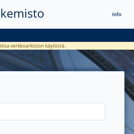
akemisto
Info
ietoa verkkoarkiston käytöstä.