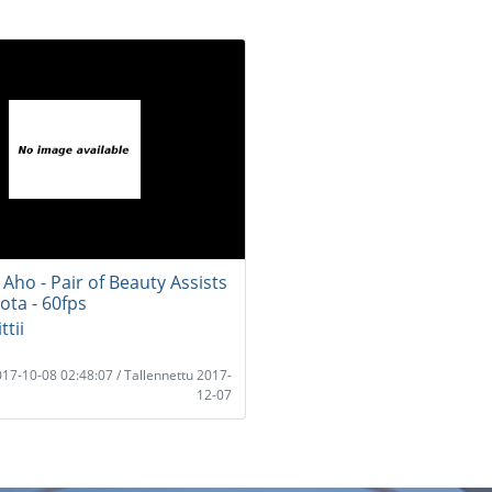
Aho - Pair of Beauty Assists
ota - 60fps
tii
2017-10-08 02:48:07 / Tallennettu 2017-
12-07