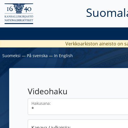
Suomala
Verkkoarkiston aineisto on s
Suomeksi
―
På svenska
―
In English
Videohaku
Hakusana:
Kanava / julkaisija: