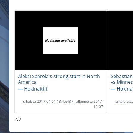
Aleksi Saarela's strong start in North
Sebastian 
America
vs Minnes
― Hokinaittii
― Hokinait
Julkaistu 2017-04-01 13:45:48 / Tallennettu 2017-
Julkaistu 
12-07
2/2