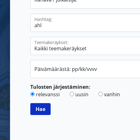
Hashtag:
Teemakeräykset:
Päivämäärästä: pp/kk/vvvv
Tulosten järjestäminen:
relevanssi
uusin
vanhin