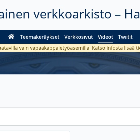
inen verkkoarkisto – H
Teemakeräykset
Verkkosivut
Videot
Twiitit
aatavilla vain vapaakappaletyöasemilla. Katso
infosta
lisää t