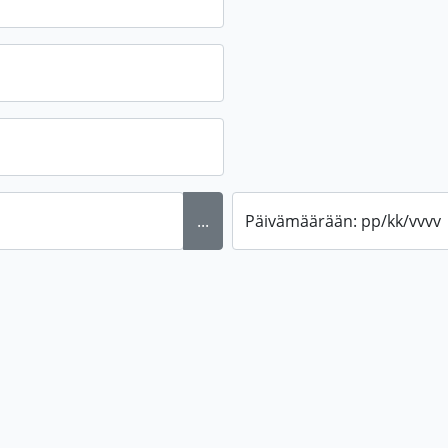
...
Päivämäärään: pp/kk/vvvv