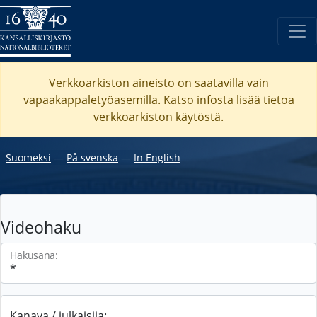
Verkkoarkiston aineisto on saatavilla vain
vapaakappaletyöasemilla. Katso
infosta
lisää tietoa
verkkoarkiston käytöstä.
Suomeksi
―
På svenska
―
In English
Videohaku
Hakusana:
Kanava / julkaisija: