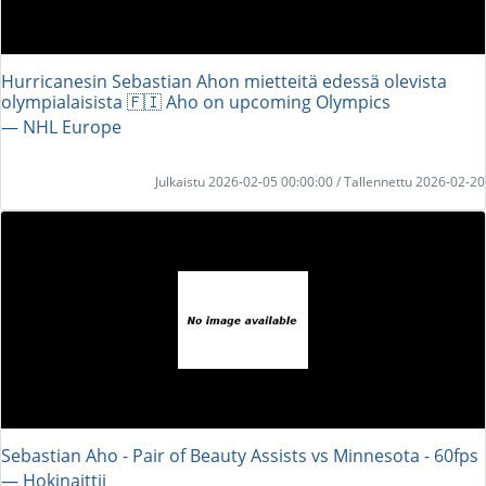
Hurricanesin Sebastian Ahon mietteitä edessä olevista
olympialaisista 🇫🇮 Aho on upcoming Olympics
― NHL Europe
Julkaistu 2026-02-05 00:00:00 / Tallennettu 2026-02-20
Sebastian Aho - Pair of Beauty Assists vs Minnesota - 60fps
― Hokinaittii