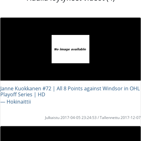
Janne Kuokkanen #72 | All 8 Points against Windsor in OHL
Playoff Series | HD
― Hokinaittii
Julkaistu 2017-04-05 23:24:53 / Tallennettu 2017-12-07