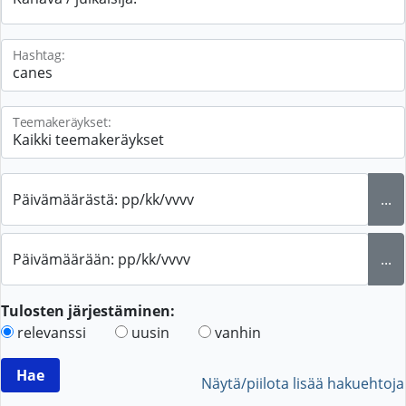
Hashtag:
Teemakeräykset:
Päivämäärästä: pp/kk/vvvv
...
Päivämäärään: pp/kk/vvvv
...
Tulosten järjestäminen:
relevanssi
uusin
vanhin
Näytä/piilota lisää hakuehtoja