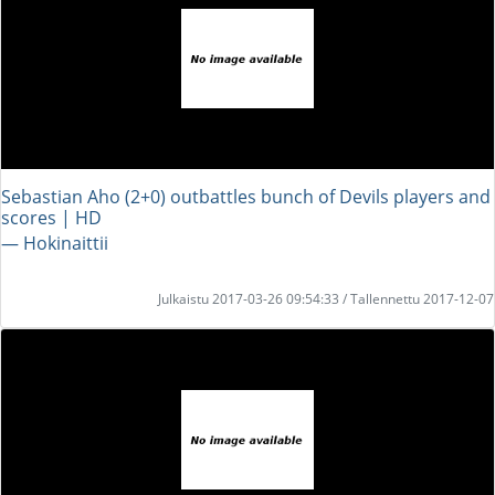
Sebastian Aho (2+0) outbattles bunch of Devils players and
scores | HD
― Hokinaittii
Julkaistu 2017-03-26 09:54:33 / Tallennettu 2017-12-07