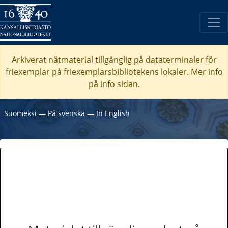
Arkiverat nätmaterial tillgänglig på dataterminaler för
friexemplar på friexemplarsbibliotekens lokaler. Mer info
på info sidan.
Suomeksi
―
På svenska
―
In English