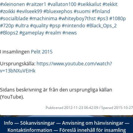
#xleinonen
#raitzer1
#vallaton100
#seikkailut
#tekkit
#zoikki
#evilseek99
#bluexephos
#suomi
#finland
#socialblade
#machinima
#whiteyboy7thst
#ps3
#1080p
#720p
#ultra
#quality
#psp
#nintendo
#Black_Ops_2
#Blops2
#gameplay
#realm
#news
I insamlingen
Pelit 2015
Ursprungskälla:
https://www.youtube.com/watch?
v=13bNXuVEiHk
Sidans beskrivning är från den ursprungliga källan
(YouTube).
Publicerad 2012-11-23 06:42:09 / Sparad 2015-10-27
Info
―
Sökanvisningar
―
Anvisning om hänvisningar
―
Kontaktinformation
―
Föreslå innehåll för insamling