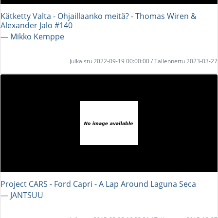
Kätketty Valta - Ohjaillaanko meitä? - Thomas Wiren &
Alexander Jalo #140
― Mikko Kemppe
Julkaistu 2022-09-19 00:00:00 / Tallennettu 2023-03-27
Project CARS - Ford Capri - A Lap Around Laguna Seca
― JANTSUU