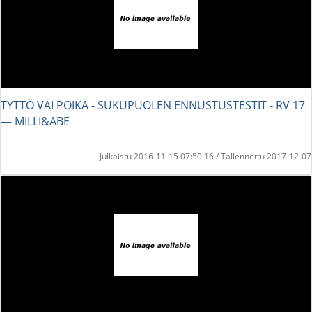
TYTTÖ VAI POIKA - SUKUPUOLEN ENNUSTUSTESTIT - RV 17
― MILLI&ABE
Julkaistu 2016-11-15 07:50:16 / Tallennettu 2017-12-07