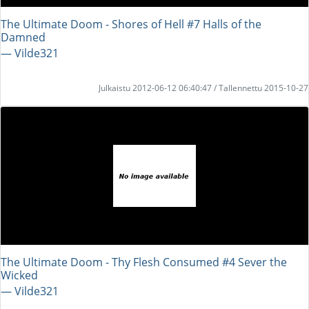
The Ultimate Doom - Shores of Hell #7 Halls of the
Damned
― Vilde321
Julkaistu 2012-06-12 06:40:47 / Tallennettu 2015-10-27
The Ultimate Doom - Thy Flesh Consumed #4 Sever the
Wicked
― Vilde321