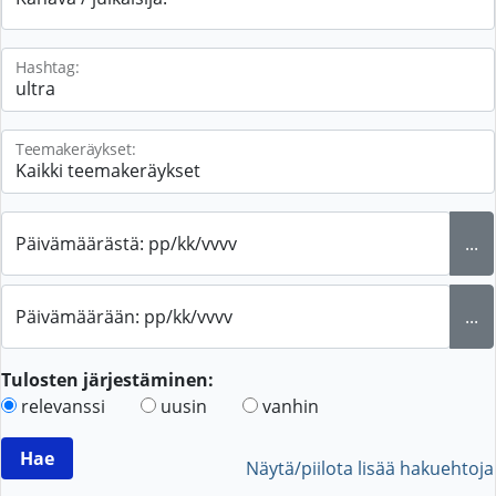
Hashtag:
Teemakeräykset:
Päivämäärästä: pp/kk/vvvv
...
Päivämäärään: pp/kk/vvvv
...
Tulosten järjestäminen:
relevanssi
uusin
vanhin
Näytä/piilota lisää hakuehtoja