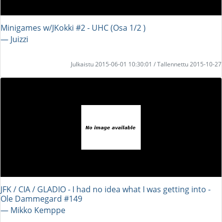
Minigames w/JKokki #2 - UHC (Osa 1/2 )
― Juizzi
Julkaistu 2015-06-01 10:30:01 / Tallennettu 2015-10-27
JFK / CIA / GLADIO - I had no idea what I was getting into -
Ole Dammegard #149
― Mikko Kemppe