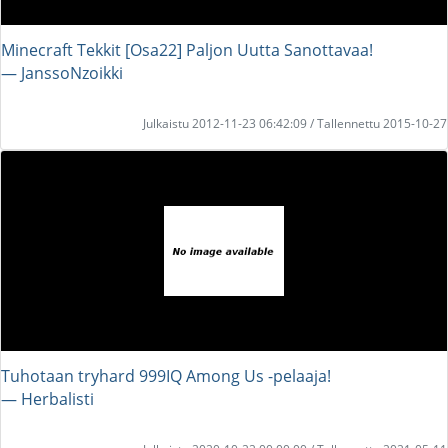
Minecraft Tekkit [Osa22] Paljon Uutta Sanottavaa!
― JanssoNzoikki
Julkaistu 2012-11-23 06:42:09 / Tallennettu 2015-10-27
Tuhotaan tryhard 999IQ Among Us -pelaaja!
― Herbalisti