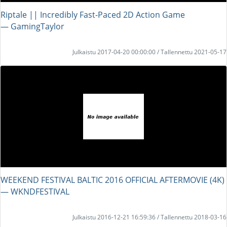
Riptale || Incredibly Fast-Paced 2D Action Game
― GamingTaylor
Julkaistu 2017-04-20 00:00:00 / Tallennettu 2021-05-17
WEEKEND FESTIVAL BALTIC 2016 OFFICIAL AFTERMOVIE (4K)
― WKNDFESTIVAL
Julkaistu 2016-12-21 16:59:36 / Tallennettu 2018-03-16