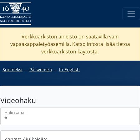
Verkkoarkiston aineisto on saatavilla vain
vapaakappaletyöasemilla. Katso
infosta
lisää tietoa
verkkoarkiston käytöstä.
Suomeksi
―
På svenska
―
In English
Videohaku
Hakusana:
Kanava / julkaisija: