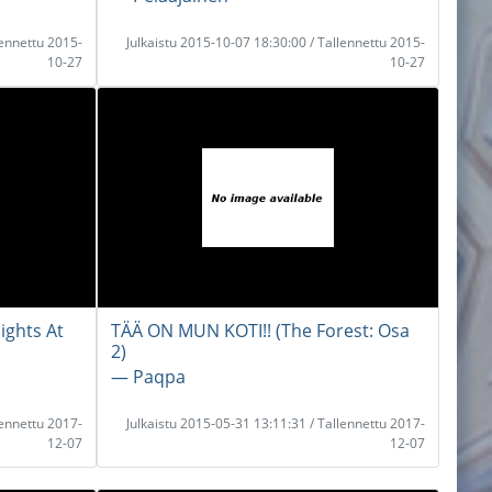
lennettu 2015-
Julkaistu 2015-10-07 18:30:00 / Tallennettu 2015-
10-27
10-27
Nights At
TÄÄ ON MUN KOTI!! (The Forest: Osa
2)
― Paqpa
lennettu 2017-
Julkaistu 2015-05-31 13:11:31 / Tallennettu 2017-
12-07
12-07