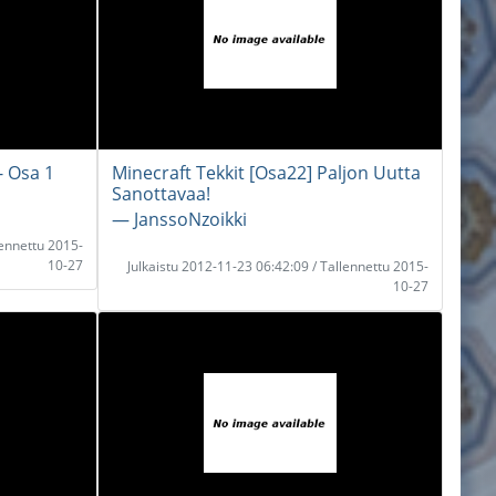
- Osa 1
Minecraft Tekkit [Osa22] Paljon Uutta
Sanottavaa!
― JanssoNzoikki
lennettu 2015-
10-27
Julkaistu 2012-11-23 06:42:09 / Tallennettu 2015-
10-27