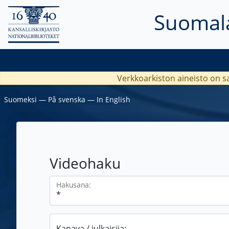
Suomala
Verkkoarkiston aineisto on s
Suomeksi
―
På svenska
―
In English
Videohaku
Hakusana:
Kanava / julkaisija: