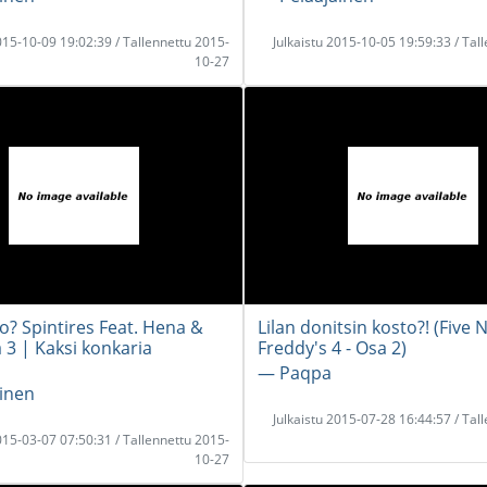
2015-10-09 19:02:39 / Tallennettu 2015-
Julkaistu 2015-10-05 19:59:33 / Tal
10-27
o? Spintires Feat. Hena &
Lilan donitsin kosto?! (Five 
 3 | Kaksi konkaria
Freddy's 4 - Osa 2)
― Paqpa
inen
Julkaistu 2015-07-28 16:44:57 / Tal
2015-03-07 07:50:31 / Tallennettu 2015-
10-27