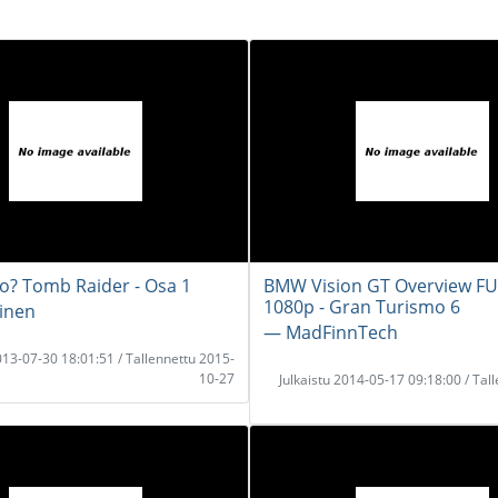
o? Tomb Raider - Osa 1
BMW Vision GT Overview F
1080p - Gran Turismo 6
inen
― MadFinnTech
2013-07-30 18:01:51 / Tallennettu 2015-
10-27
Julkaistu 2014-05-17 09:18:00 / Tal