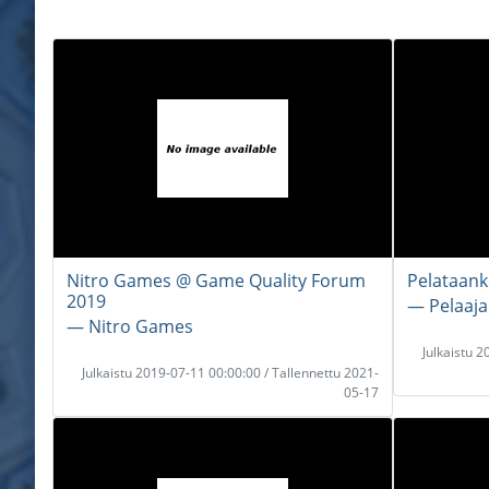
Nitro Games @ Game Quality Forum
Pelataank
2019
― Pelaaja
― Nitro Games
Julkaistu 
Julkaistu 2019-07-11 00:00:00 / Tallennettu 2021-
05-17