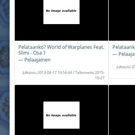
Pelataanko? World of Warplanes Feat.
Pelataank
Slimi - Osa 1
― Pelaaja
― Pelaajainen
Julkaistu 
Julkaistu 2013-08-17 19:54:44 / Tallennettu 2015-
10-27