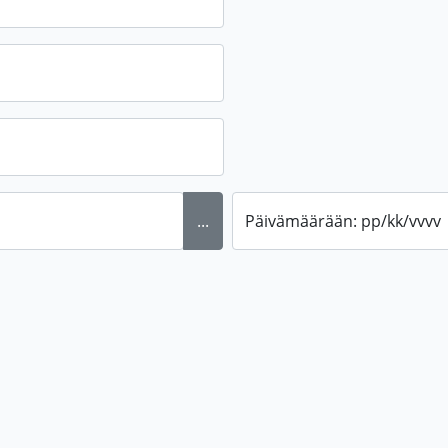
...
Päivämäärään: pp/kk/vvvv