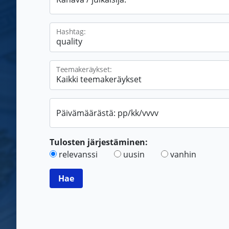
Hashtag:
Teemakeräykset:
Päivämäärästä: pp/kk/vvvv
Tulosten järjestäminen:
relevanssi
uusin
vanhin