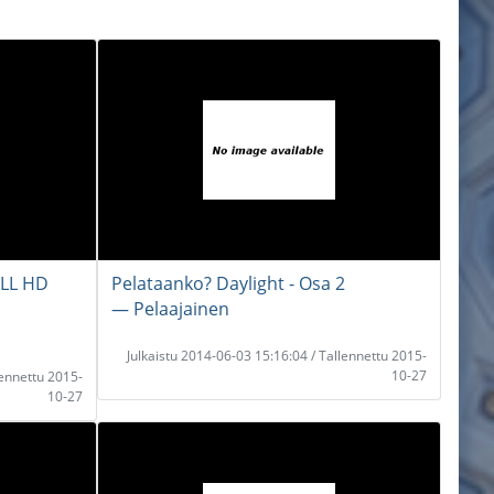
ULL HD
Pelataanko? Daylight - Osa 2
― Pelaajainen
Julkaistu 2014-06-03 15:16:04 / Tallennettu 2015-
10-27
lennettu 2015-
10-27