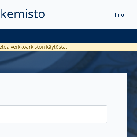
akemisto
Info
ietoa verkkoarkiston käytöstä.