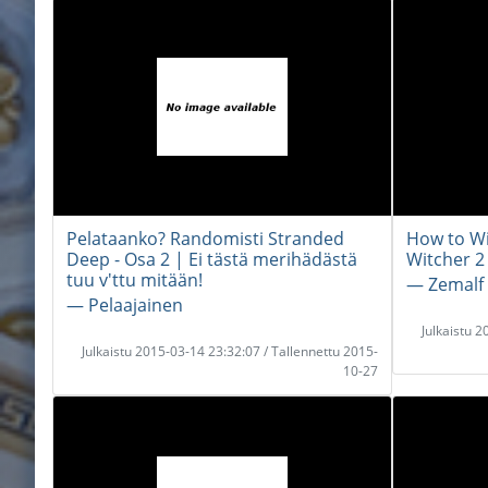
Pelataanko? Randomisti Stranded
How to Wi
Deep - Osa 2 | Ei tästä merihädästä
Witcher 2
tuu v'ttu mitään!
― Zemalf
― Pelaajainen
Julkaistu 
Julkaistu 2015-03-14 23:32:07 / Tallennettu 2015-
10-27