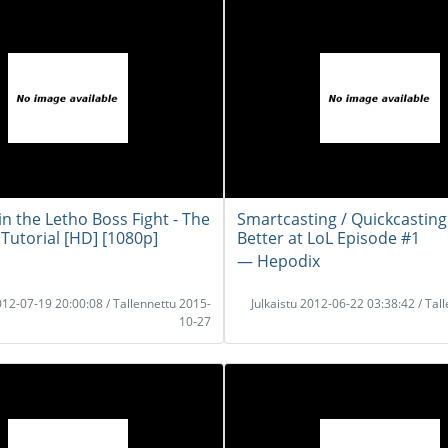
n the Letho Boss Fight - The
Smartcasting / Quickcasting
 Tutorial [HD] [1080p]
Better at LoL Episode #1
― Hepodix
2012-07-19 20:00:08 / Tallennettu 2015-
Julkaistu 2012-06-22 03:38:42 / Tal
10-27