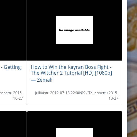
 - Getting
How to Win the Kayran Boss Fight -
The Witcher 2 Tutorial [HD] [1080p]
― Zemalf
lennettu 2015-
Julkaistu 2012-07-13 22:00:09 / Tallennettu 2015-
10-27
10-27