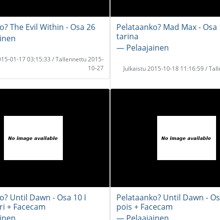
? The Evil Within - Osa 26
Pelataanko? Mad Max - Osa 
tarina
inen
― Pelaajainen
2015-01-17 03:15:33 / Tallennettu 2015-
10-27
Julkaistu 2015-10-18 11:16:59 / Tal
o? Until Dawn - Osa 10 I
Pelataanko? Until Dawn - Os
ri + Facecam
pois + Facecam
inen
― Pelaajainen