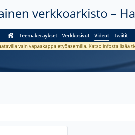
inen verkkoarkisto – H
Teemakeräykset
Verkkosivut
Videot
Twiitit
aatavilla vain vapaakappaletyöasemilla. Katso
infosta
lisää t