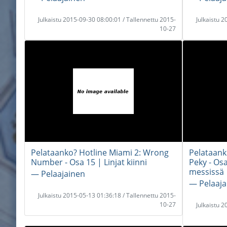
Julkaistu 2015-09-30 08:00:01 / Tallennettu 2015-
Julkaistu 
10-27
Pelataanko? Hotline Miami 2: Wrong
Pelataank
Number - Osa 15 | Linjat kiinni
Peky - Osa
messissä
― Pelaajainen
― Pelaaja
Julkaistu 2015-05-13 01:36:18 / Tallennettu 2015-
10-27
Julkaistu 