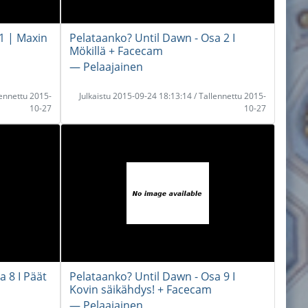
1 | Maxin
Pelataanko? Until Dawn - Osa 2 I
Mökillä + Facecam
― Pelaajainen
lennettu 2015-
Julkaistu 2015-09-24 18:13:14 / Tallennettu 2015-
10-27
10-27
a 8 I Päät
Pelataanko? Until Dawn - Osa 9 I
Kovin säikähdys! + Facecam
― Pelaajainen