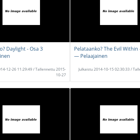
o? Daylight - Osa 3
Pelataanko? The Evil Within 
inen
― Pelaajainen
2014-12-26 11:29:49 / Tallennettu 2015-
Julkaistu 2014-10-15 02:30:33 / Tal
10-27