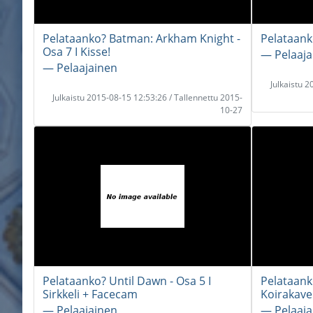
Pelataanko? Batman: Arkham Knight -
Pelataanko
Osa 7 I Kisse!
― Pelaaja
― Pelaajainen
Julkaistu 
Julkaistu 2015-08-15 12:53:26 / Tallennettu 2015-
10-27
Pelataanko? Until Dawn - Osa 5 I
Pelataank
Sirkkeli + Facecam
Koirakave
― Pelaajainen
― Pelaaja