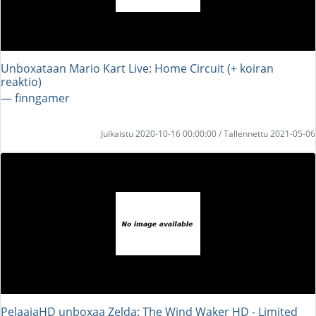
Unboxataan Mario Kart Live: Home Circuit (+ koiran
reaktio)
― finngamer
Julkaistu 2020-10-16 00:00:00 / Tallennettu 2021-05-06
PelaajaHD unboxaa Zelda: The Wind Waker HD - Limited