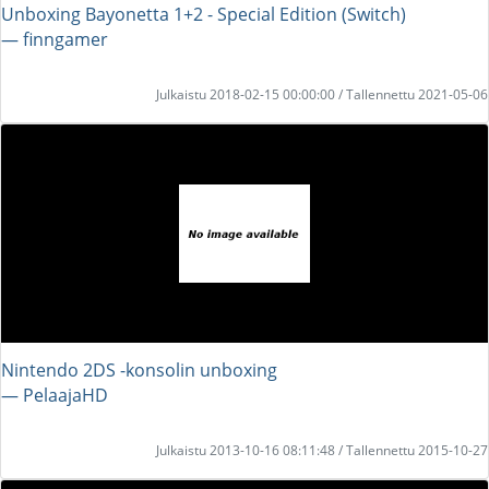
Unboxing Bayonetta 1+2 - Special Edition (Switch)
― finngamer
Julkaistu 2018-02-15 00:00:00 / Tallennettu 2021-05-06
Nintendo 2DS -konsolin unboxing
― PelaajaHD
Julkaistu 2013-10-16 08:11:48 / Tallennettu 2015-10-27