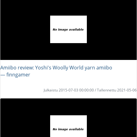
Amiibo review: Yoshi's Woolly World yarn amiibo
― finngamer
Julkaistu 2015-07-03 00:00:00 / Tallennettu 2021-05-06