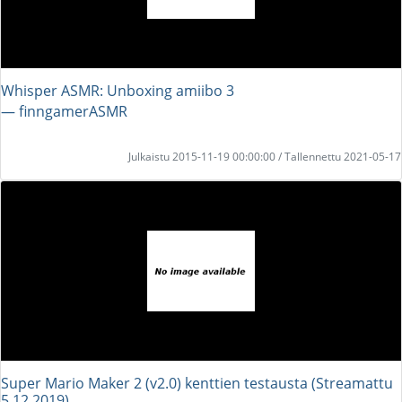
Whisper ASMR: Unboxing amiibo 3
― finngamerASMR
Julkaistu 2015-11-19 00:00:00 / Tallennettu 2021-05-17
Super Mario Maker 2 (v2.0) kenttien testausta (Streamattu
5.12.2019)