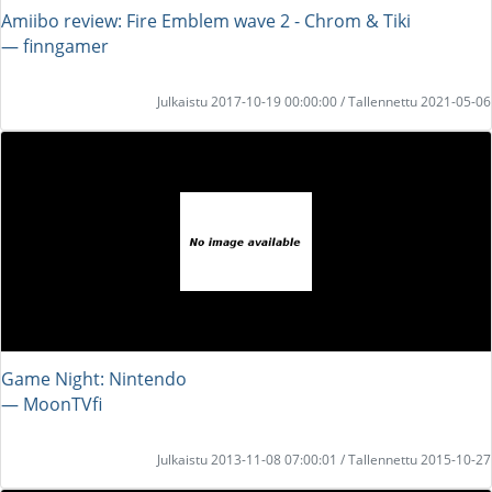
Amiibo review: Fire Emblem wave 2 - Chrom & Tiki
― finngamer
Julkaistu 2017-10-19 00:00:00 / Tallennettu 2021-05-06
Game Night: Nintendo
― MoonTVfi
Julkaistu 2013-11-08 07:00:01 / Tallennettu 2015-10-27