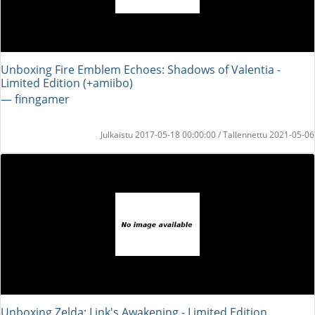
Unboxing Fire Emblem Echoes: Shadows of Valentia -
Limited Edition (+amiibo)
― finngamer
Julkaistu 2017-05-18 00:00:00 / Tallennettu 2021-05-06
Unboxing Zelda: Link's Awakening - Limited Edition