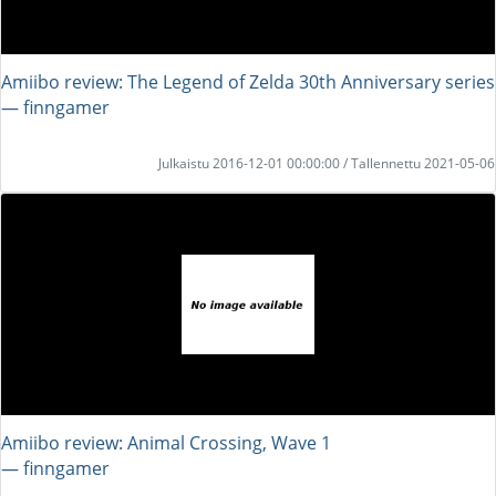
Amiibo review: The Legend of Zelda 30th Anniversary series
― finngamer
Julkaistu 2016-12-01 00:00:00 / Tallennettu 2021-05-06
Amiibo review: Animal Crossing, Wave 1
― finngamer