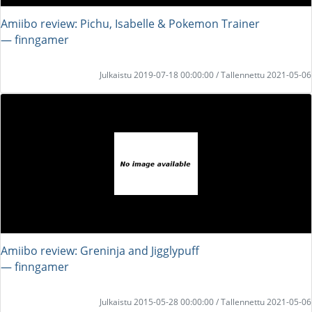
Amiibo review: Pichu, Isabelle & Pokemon Trainer
― finngamer
Julkaistu 2019-07-18 00:00:00 / Tallennettu 2021-05-06
Amiibo review: Greninja and Jigglypuff
― finngamer
Julkaistu 2015-05-28 00:00:00 / Tallennettu 2021-05-06