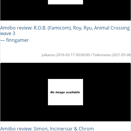
Amiibo review: R.O.B. (Famicom), Roy, Ryu, Animal Crossing
wave 3
― finngamer
Julkaistu 2016-03-17 00:00:00 / Tallennettu 2021-05-06
Amiibo review: Simon, Incineroar & Chrom