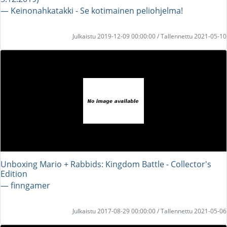
― Keinonahkatakki - Se kotimainen peliohjelma!
Julkaistu 2019-12-09 00:00:00 / Tallennettu 2021-05-10
Unboxing Mario + Rabbids: Kingdom Battle - Collector's
Edition
― finngamer
Julkaistu 2017-08-29 00:00:00 / Tallennettu 2021-05-06