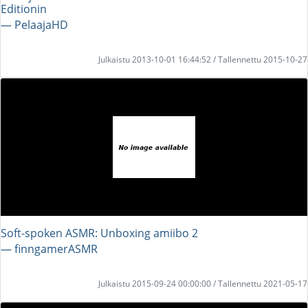
Editionin
― PelaajaHD
Julkaistu 2013-10-01 16:44:52 / Tallennettu 2015-10-27
Soft-spoken ASMR: Unboxing amiibo 2
― finngamerASMR
Julkaistu 2015-09-24 00:00:00 / Tallennettu 2021-05-17