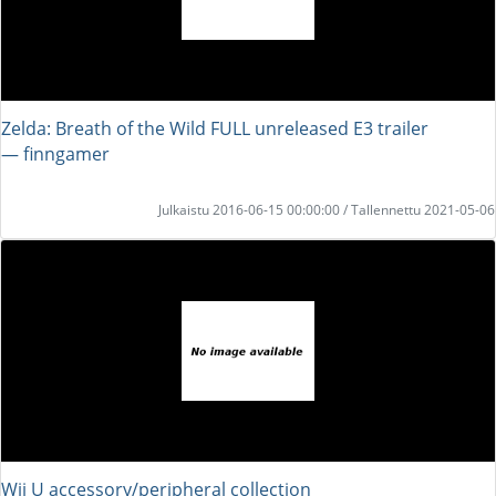
Zelda: Breath of the Wild FULL unreleased E3 trailer
― finngamer
Julkaistu 2016-06-15 00:00:00 / Tallennettu 2021-05-06
Wii U accessory/peripheral collection