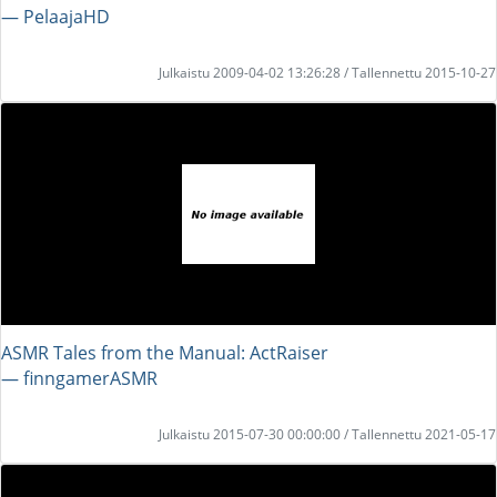
― PelaajaHD
Julkaistu 2009-04-02 13:26:28 / Tallennettu 2015-10-27
ASMR Tales from the Manual: ActRaiser
― finngamerASMR
Julkaistu 2015-07-30 00:00:00 / Tallennettu 2021-05-17