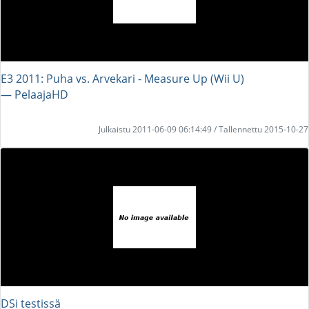
E3 2011: Puha vs. Arvekari - Measure Up (Wii U)
― PelaajaHD
Julkaistu 2011-06-09 06:14:49 / Tallennettu 2015-10-27
DSi testissä