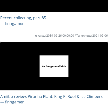
Recent collecting, part 85
― finngamer
Julkaistu 2019-06-26 00:00:00 / Tallennettu 2021-05-06
Amiibo review: Piranha Plant, King K. Rool & Ice Climbers
― finngamer