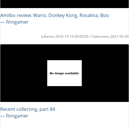
Amiibo review: Wario, Donkey Kong, Rosalina, Boo
― finngamer
Julkaistu 2016-10-10 00:00:00 / Tallennettu 2021-05-06
Recent collecting, part 84
― finngamer