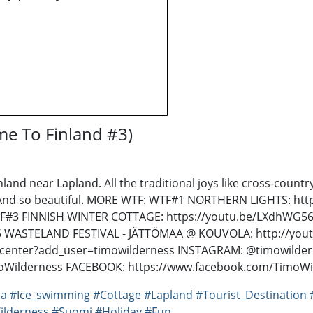
e To Finland #3)
land near Lapland. All the traditional joys like cross-count
and. And so beautiful. MORE WTF: WTF#1 NORTHERN LIGHTS: 
F#3 FINNISH WINTER COTTAGE: https://youtu.be/LXdhWG5
#5 WASTELAND FESTIVAL - JÄTTÖMAA @ KOUVOLA: http://
_center?add_user=timowilderness INSTAGRAM: @timowildern
imoWilderness FACEBOOK: https://www.facebook.com/TimoWi
na
#Ice_swimming
#Cottage
#Lapland
#Tourist_Destination
ilderness
#Suomi
#Holiday
#Fun