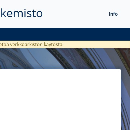
akemisto
Info
ietoa verkkoarkiston käytöstä.