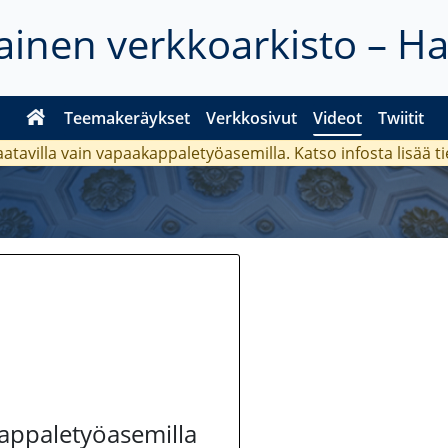
inen verkkoarkisto – H
Teemakeräykset
Verkkosivut
Videot
Twiitit
aatavilla vain vapaakappaletyöasemilla. Katso
infosta
lisää t
kappaletyöasemilla