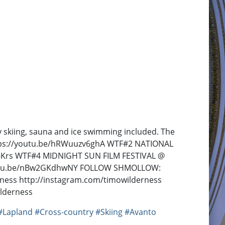
ry skiing, sauna and ice swimming included. The
https://youtu.be/hRWuuzv6ghA WTF#2 NATIONAL
6Krs WTF#4 MIDNIGHT SUN FILM FESTIVAL @
youtu.be/nBw2GKdhwNY FOLLOW SHMOLLOW:
ess http://instagram.com/timowilderness
lderness
#Lapland
#Cross-country
#Skiing
#Avanto