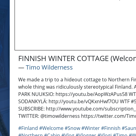
FINNISH WINTER COTTAGE (Welcom
―
Timo Wilderness
We made a trip to a hideout cottage to Northern Fin
whole thing was ridiculously stereotypical Finl
PARK NUUKSIO: https://youtu.be/AopWzAPus58 WT
SODANKYLÄ: http://youtu.be/vQKxnHwf7OU WTF 
SUBSCRIBE: http://www.youtube.com/subscription
TWITTER: @timowilderness https://twitter.com/T
#Finland
#Welcome
#Snow
#Winter
#Finnish
#Sau
#Northern
#Cabin
#Vlog
#Vlogger
#Vlogi
#Timo
#W