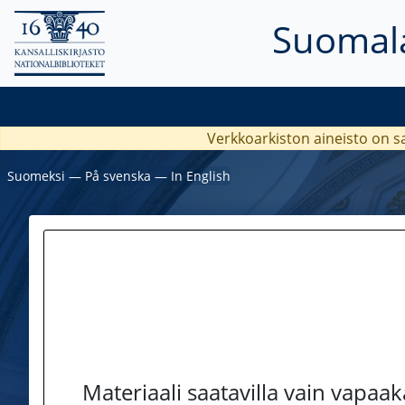
Suomala
Verkkoarkiston aineisto on s
Suomeksi
―
På svenska
―
In English
Materiaali saatavilla vain vapaa