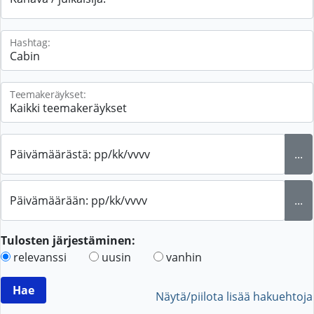
Hashtag:
Teemakeräykset:
Päivämäärästä: pp/kk/vvvv
...
Päivämäärään: pp/kk/vvvv
...
Tulosten järjestäminen:
relevanssi
uusin
vanhin
Näytä/piilota lisää hakuehtoja