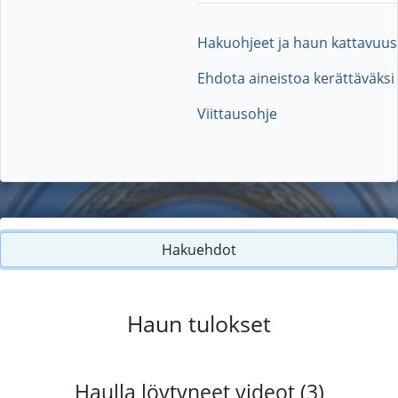
Hakuohjeet ja haun kattavuus
Ehdota aineistoa kerättäväksi
Viittausohje
Hakuehdot
Haun tulokset
Haulla löytyneet videot (3)