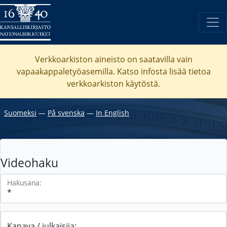
Verkkoarkiston aineisto on saatavilla vain
vapaakappaletyöasemilla. Katso
infosta
lisää tietoa
verkkoarkiston käytöstä.
Suomeksi
―
På svenska
―
In English
Videohaku
Hakusana:
Kanava / julkaisija: