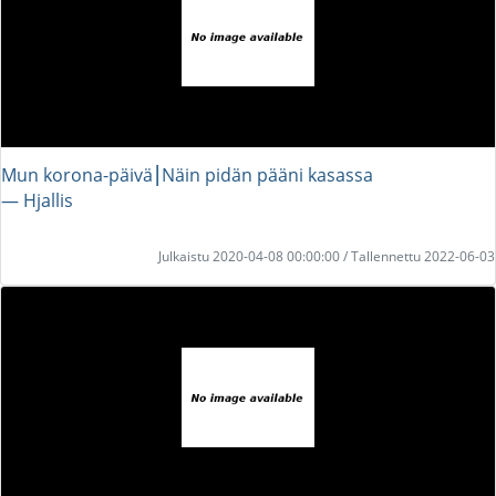
Mun korona-päivä⎮Näin pidän pääni kasassa
― Hjallis
Julkaistu 2020-04-08 00:00:00 / Tallennettu 2022-06-03