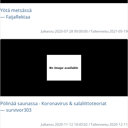
Yötä metsässä
― FaijaRektaa
Julkaistu 2020-07-28 00:00:00 / Tallennettu 2021-05-19
Pölinää saunassa - Koronavirus & salaliittoteoriat
― survivor303
Julkaistu 2020-11-12 10:45:02 / Tallennettu 2020-12-11