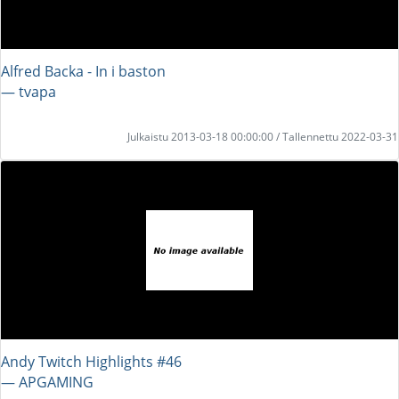
Alfred Backa - In i baston
― tvapa
Julkaistu 2013-03-18 00:00:00 / Tallennettu 2022-03-31
Andy Twitch Highlights #46
― APGAMING