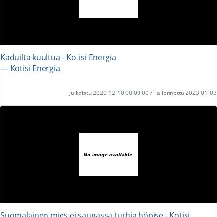
Kaduilta kuultua - Kotisi Energia
― Kotisi Energia
Julkaistu 2020-12-10 00:00:00 / Tallennettu 2023-01-03
Suomalainen mies ei saunassa turhia höpise - Kotisi