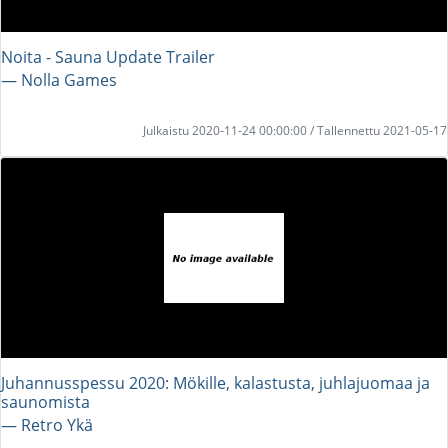
Noita - Sauna Update Trailer
― Nolla Games
Julkaistu 2020-11-24 00:00:00 / Tallennettu 2021-05-17
Juhannusspessu 2020: Mökille, kalastusta, juhlajuomaa ja
saunomista
― Retro Ykä