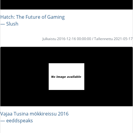
Hatch: The Future of Gaming
― Slush
Julkaistu 2016-12-16 00:00:00 / Tallennettu 2021-05-17
Vajaa Tusina mökkireissu 2016
― eeddspeaks