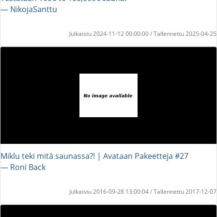
― NikojaSanttu
Julkaistu 2024-11-12 00:00:00 / Tallennettu 2025-04-25
Miklu teki mitä saunassa?! | Avataan Pakeetteja #27
― Roni Back
Julkaistu 2016-09-28 13:00:04 / Tallennettu 2017-12-07