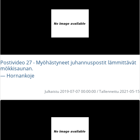
Postivideo 27 - Myöhästyneet juhannuspostit lämmittävät
mökkisaunan.
― Hornankoje
Julkaistu 2019-07-07 00:00:00 / Tallennettu 2021-05-15