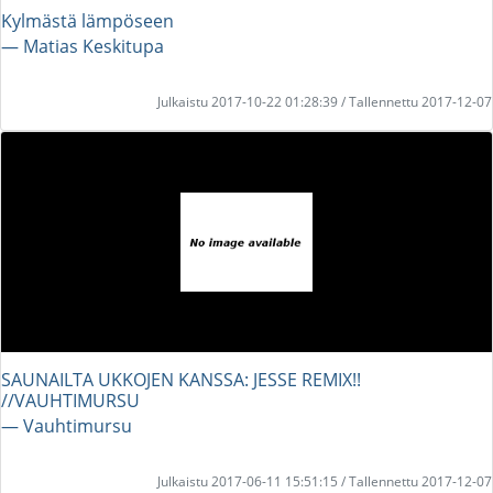
Kylmästä lämpöseen
― Matias Keskitupa
Julkaistu 2017-10-22 01:28:39 / Tallennettu 2017-12-07
SAUNAILTA UKKOJEN KANSSA: JESSE REMIX!!
//VAUHTIMURSU
― Vauhtimursu
Julkaistu 2017-06-11 15:51:15 / Tallennettu 2017-12-07