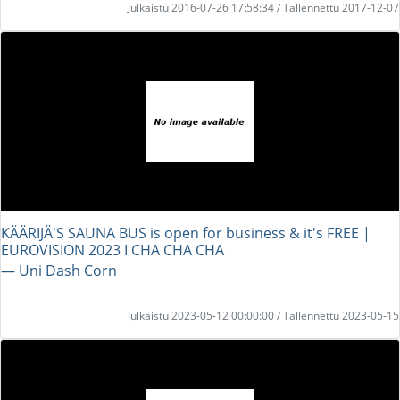
Julkaistu 2016-07-26 17:58:34 / Tallennettu 2017-12-07
KÄÄRIJÄ'S SAUNA BUS is open for business & it's FREE |
EUROVISION 2023 I CHA CHA CHA
― Uni Dash Corn
Julkaistu 2023-05-12 00:00:00 / Tallennettu 2023-05-15