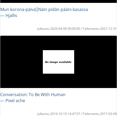
Mun korona-päivä⎮Näin pidän pääni kasassa
― Hjallis
Julkaistu 2020-04-08 00:00:00 / Tallennettu 2021-12-31
Conversation: To Be With Human
― Pixel ache
Julkaistu 2016-10-19 14:47:57 / Tallennettu 2017-03-09