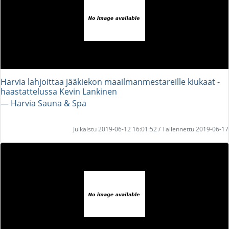
Harvia lahjoittaa jääkiekon maailmanmestareille kiukaat -
haastattelussa Kevin Lankinen
― Harvia Sauna & Spa
Julkaistu 2019-06-12 16:01:52 / Tallennettu 2019-06-17