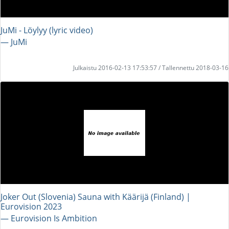
JuMi - Löylyy (lyric video)
― JuMi
Julkaistu 2016-02-13 17:53:57 / Tallennettu 2018-03-16
Joker Out (Slovenia) Sauna with Käärijä (Finland) |
Eurovision 2023
― Eurovision Is Ambition