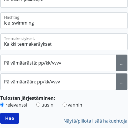
Hashtag:
Teemakeräykset:
Päivämäärästä: pp/kk/vvvv
...
Päivämäärään: pp/kk/vvvv
...
Tulosten järjestäminen:
relevanssi
uusin
vanhin
Näytä/piilota lisää hakuehtoja