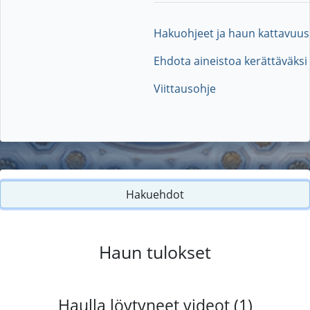
Hakuohjeet ja haun kattavuus
Ehdota aineistoa kerättäväksi
Viittausohje
Hakuehdot
Haun tulokset
Haulla löytyneet videot (1)