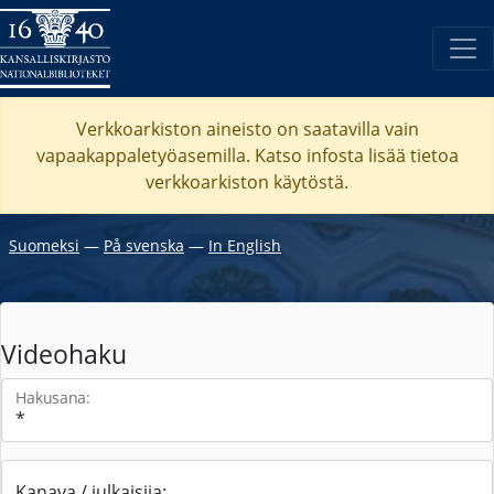
Verkkoarkiston aineisto on saatavilla vain
vapaakappaletyöasemilla. Katso
infosta
lisää tietoa
verkkoarkiston käytöstä.
Suomeksi
―
På svenska
―
In English
Videohaku
Hakusana:
Kanava / julkaisija: