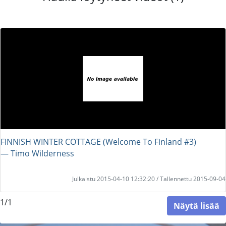
FINNISH WINTER COTTAGE (Welcome To Finland #3)
― Timo Wilderness
Julkaistu 2015-04-10 12:32:20 / Tallennettu 2015-09-04
1/1
Näytä lisää