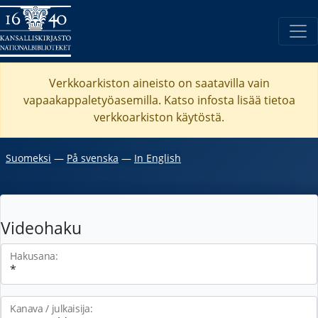
Verkkoarkiston aineisto on saatavilla vain
vapaakappaletyöasemilla. Katso
infosta
lisää tietoa
verkkoarkiston käytöstä.
Suomeksi
―
På svenska
―
In English
Videohaku
Hakusana:
Kanava / julkaisija: