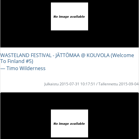
WASTELAND FESTIVAL - JÄTTÖMAA @ KOUVOLA (Welcome
To Finland #5)
― Timo Wilderness
Julkaistu 2015-07-31 10:17:51 / Tallennettu 2015-09-04