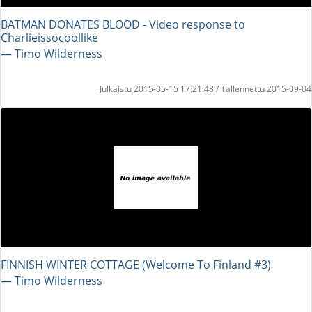
BATMAN DONATES BLOOD - Video response to
Charlieissocoollike
― Timo Wilderness
Julkaistu 2015-05-15 17:21:48 / Tallennettu 2015-09-04
FINNISH WINTER COTTAGE (Welcome To Finland #3)
― Timo Wilderness