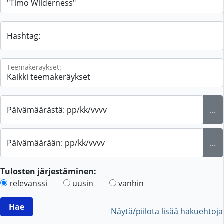
Hashtag:
Teemakeräykset:
Päivämäärästä: pp/kk/vvvv
...
Päivämäärään: pp/kk/vvvv
...
Tulosten järjestäminen:
relevanssi
uusin
vanhin
Näytä/piilota lisää hakuehtoja