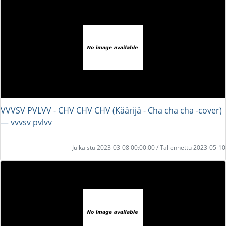
VVVSV PVLVV - CHV CHV CHV (Käärijä - Cha cha cha -cover)
― vvvsv pvlvv
Julkaistu 2023-03-08 00:00:00 / Tallennettu 2023-05-10