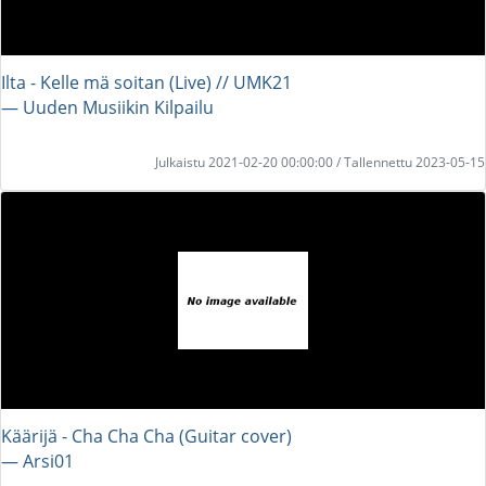
Ilta - Kelle mä soitan (Live) // UMK21
― Uuden Musiikin Kilpailu
Julkaistu 2021-02-20 00:00:00 / Tallennettu 2023-05-15
Käärijä - Cha Cha Cha (Guitar cover)
― Arsi01