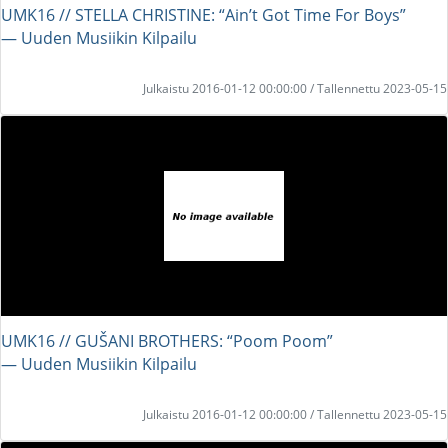
UMK16 // STELLA CHRISTINE: “Ain’t Got Time For Boys”
― Uuden Musiikin Kilpailu
Julkaistu 2016-01-12 00:00:00 / Tallennettu 2023-05-15
UMK16 // GUŠANI BROTHERS: “Poom Poom”
― Uuden Musiikin Kilpailu
Julkaistu 2016-01-12 00:00:00 / Tallennettu 2023-05-15