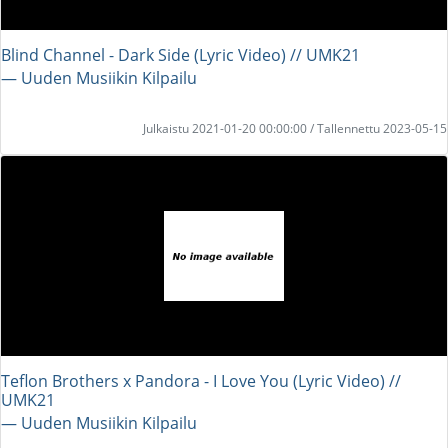
Blind Channel - Dark Side (Lyric Video) // UMK21
― Uuden Musiikin Kilpailu
Julkaistu 2021-01-20 00:00:00 / Tallennettu 2023-05-15
Teflon Brothers x Pandora - I Love You (Lyric Video) //
UMK21
― Uuden Musiikin Kilpailu