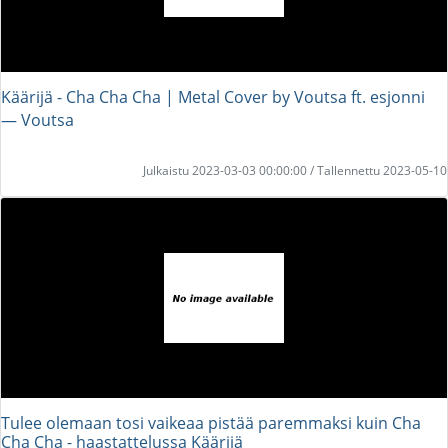
Käärijä - Cha Cha Cha | Metal Cover by Voutsa ft. esjonni
― Voutsa
Julkaistu 2023-03-03 00:00:00 / Tallennettu 2023-05-10
Tulee olemaan tosi vaikeaa pistää paremmaksi kuin Cha
Cha Cha - haastattelussa Käärijä