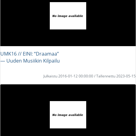
UMK16 // EINI: “Draamaa”
― Uuden Musiikin Kilpailu
Julkaistu 2016-01-12 00:00:00 / Tallennettu 2023-05-15