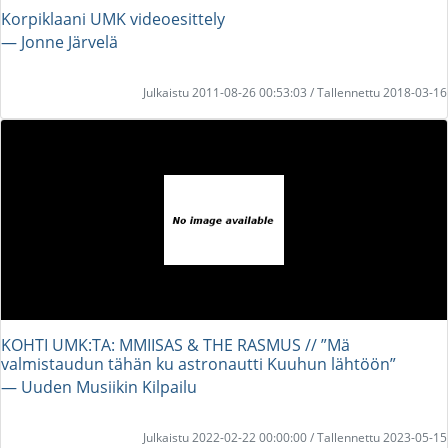
Korpiklaani UMK videoesittely
― Jonne Järvelä
Julkaistu 2011-08-26 00:53:03 / Tallennettu 2018-03-16
KOHTI UMK:TA: MMIISAS & THE RASMUS // ”Mä
valmistaudun tähän ku astronautti Kuuhun lähtöön”
― Uuden Musiikin Kilpailu
Julkaistu 2022-02-22 00:00:00 / Tallennettu 2023-05-15