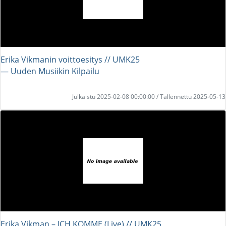
Erika Vikmanin voittoesitys // UMK25
― Uuden Musiikin Kilpailu
Julkaistu 2025-02-08 00:00:00 / Tallennettu 2025-05-13
Erika Vikman – ICH KOMME (Live) // UMK25