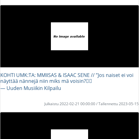
KOHTI UMK:TA: MMIISAS & ISAAC SENE // ”Jos naiset ei voi
näyttää nännejä niin miks mä voisin?💁‍♀️
― Uuden Musiikin Kilpailu
Julkaistu 2022-02-21 00:00:00 / Tallennettu 2023-05-15