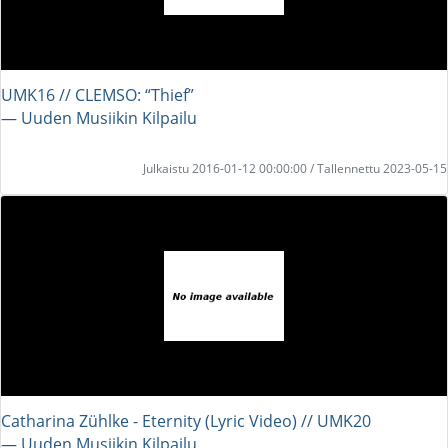
UMK16 // CLEMSO: “Thief”
― Uuden Musiikin Kilpailu
Julkaistu 2016-01-12 00:00:00 / Tallennettu 2023-05-15
Catharina Zühlke - Eternity (Lyric Video) // UMK20
― Uuden Musiikin Kilpailu