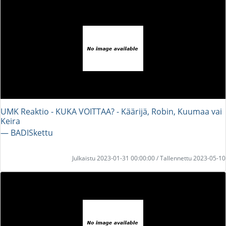
UMK Reaktio - KUKA VOITTAA? - Käärijä, Robin, Kuumaa vai
Keira
― BADISkettu
Julkaistu 2023-01-31 00:00:00 / Tallennettu 2023-05-10