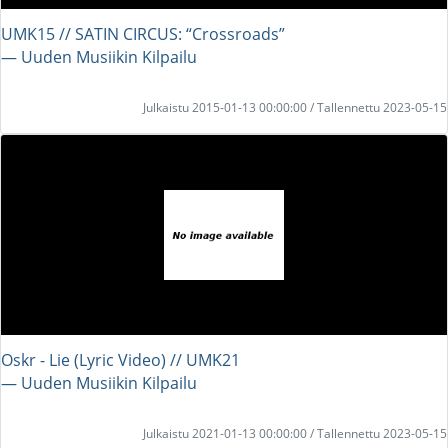
UMK15 // SATIN CIRCUS: “Crossroads”
― Uuden Musiikin Kilpailu
Julkaistu 2015-01-13 00:00:00 / Tallennettu 2023-05-15
Oskr - Lie (Lyric Video) // UMK21
― Uuden Musiikin Kilpailu
Julkaistu 2021-01-13 00:00:00 / Tallennettu 2023-05-15