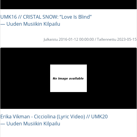
UMK16 // CRISTAL SNOW: “Love Is Blind”
― Uuden Musiikin Kilpailu
Julkaistu 2016-01-12 00:00:00 / Tallennettu 2023-05-15
Erika Vikman - Cicciolina (Lyric Video) // UMK20
― Uuden Musiikin Kilpailu