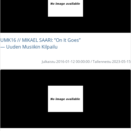
UMK16 // MIKAEL SAARI: “On It Goes”
― Uuden Musiikin Kilpailu
Julkaistu 2016-01-12 00:00:00 / Tallennettu 2023-05-15