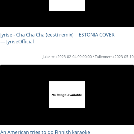
Jyrise - Cha Cha Cha (eesti remix) | ESTONIA COVER
― JyriseOfficial
Julkaistu 2023-02-04 00:00:00 / Tallennettu 2023-05-10
An American tries to do Finnish karaoke