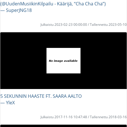
(@UudenMusiikinKilpailu - Käärijä, “Cha Cha Cha”)
― SuperJNG18
Julkaistu 2023-02-23 00:00:00 / Tallennettu 2023-05-10
5 SEKUNNIN HAASTE FT. SAARA AALTO
― YleX
Julkaistu 2017-11-16 10:47:48 / Tallennettu 2018-03-16