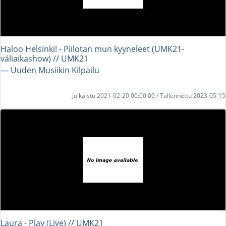
Haloo Helsinki! - Piilotan mun kyyneleet (UMK21-
väliaikashow) // UMK21
― Uuden Musiikin Kilpailu
Julkaistu 2021-02-20 00:00:00 / Tallennettu 2023-05-15
Laura - Play (Live) // UMK21