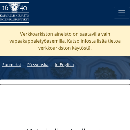
Verkkoarkiston aineisto on saatavilla vain
vapaakappaletyöasemilla. Katso
infosta
lisää tietoa
verkkoarkiston käytöstä.
Suomeksi
―
På svenska
―
In English