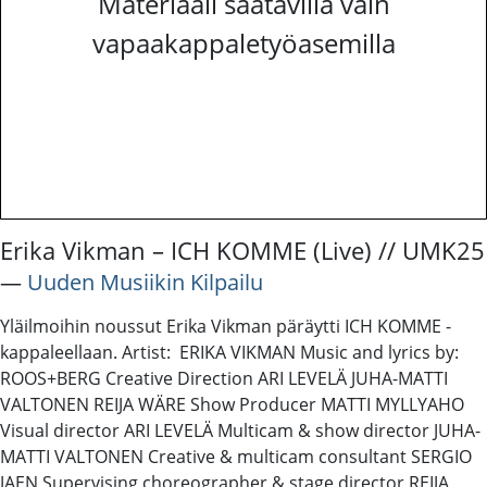
Materiaali saatavilla vain
vapaakappaletyöasemilla
Erika Vikman – ICH KOMME (Live) // UMK25
―
Uuden Musiikin Kilpailu
Yläilmoihin noussut Erika Vikman päräytti ICH KOMME -
kappaleellaan. Artist: ERIKA VIKMAN Music and lyrics by:
ROOS+BERG Creative Direction ARI LEVELÄ JUHA-MATTI
VALTONEN REIJA WÄRE Show Producer MATTI MYLLYAHO
Visual director ARI LEVELÄ Multicam & show director JUHA-
MATTI VALTONEN Creative & multicam consultant SERGIO
JAEN Supervising choreographer & stage director REIJA