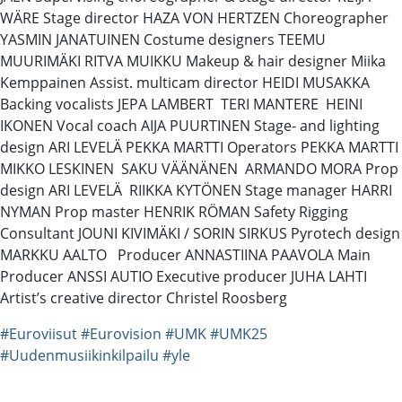
WÄRE Stage director HAZA VON HERTZEN Choreographer
YASMIN JANATUINEN Costume designers TEEMU
MUURIMÄKI RITVA MUIKKU Makeup & hair designer Miika
Kemppainen Assist. multicam director HEIDI MUSAKKA
Backing vocalists JEPA LAMBERT TERI MANTERE HEINI
IKONEN Vocal coach AIJA PUURTINEN Stage- and lighting
design ARI LEVELÄ PEKKA MARTTI Operators PEKKA MARTTI
MIKKO LESKINEN SAKU VÄÄNÄNEN ARMANDO MORA Prop
design ARI LEVELÄ RIIKKA KYTÖNEN Stage manager HARRI
NYMAN Prop master HENRIK RÖMAN Safety Rigging
Consultant JOUNI KIVIMÄKI / SORIN SIRKUS Pyrotech design
MARKKU AALTO Producer ANNASTIINA PAAVOLA Main
Producer ANSSI AUTIO Executive producer JUHA LAHTI
Artist’s creative director Christel Roosberg
#Euroviisut
#Eurovision
#UMK
#UMK25
#Uudenmusiikinkilpailu
#yle