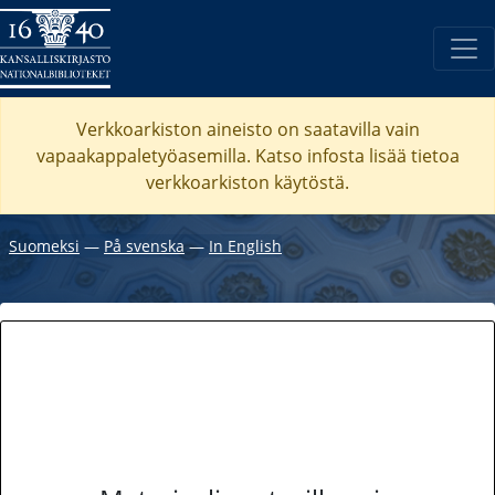
Verkkoarkiston aineisto on saatavilla vain
vapaakappaletyöasemilla. Katso
infosta
lisää tietoa
verkkoarkiston käytöstä.
Suomeksi
―
På svenska
―
In English