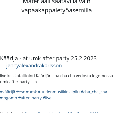
Materiaali saatavilla vain
vapaakappaletyöasemilla
Käärijä - at umk after party 25.2.2023
―
jennyalexandrakarlsson
live keikkataltiointi Käärijän cha cha cha vedosta logomossa
umk after partyissa
#käärijä
#esc
#umk
#uudenmusiikinkilpilu
#cha_cha_cha
#logomo
#after_party
#live