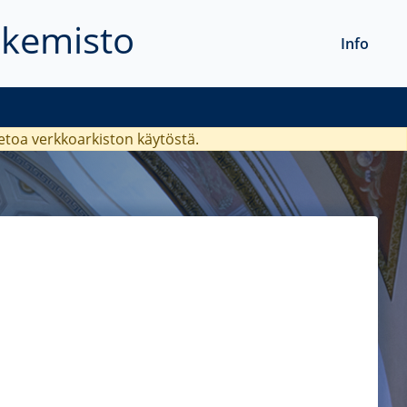
akemisto
Info
ietoa verkkoarkiston käytöstä.