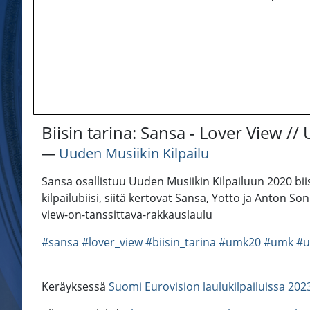
Biisin tarina: Sansa - Lover View /
―
Uuden Musiikin Kilpailu
Sansa osallistuu Uuden Musiikin Kilpailuun 2020 biis
kilpailubiisi, siitä kertovat Sansa, Yotto ja Anton Son
view-on-tanssittava-rakkauslaulu
#sansa
#lover_view
#biisin_tarina
#umk20
#umk
#u
Keräyksessä
Suomi Eurovision laulukilpailuissa 202