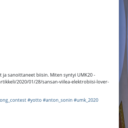
t ja sanoittaneet biisin. Miten syntyi UMK20 -
/artikkeli/2020/01/28/sansan-viilea-elektrobiisi-lover-
song_contest
#yotto
#anton_sonin
#umk_2020