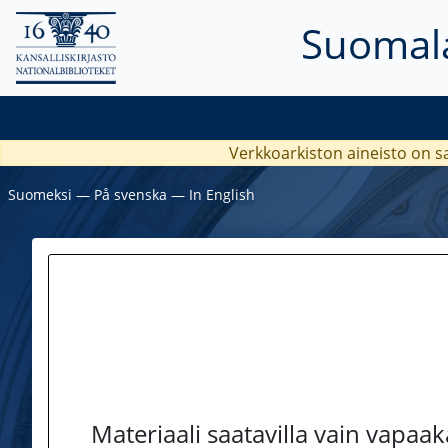
Suomala
Verkkoarkiston aineisto on s
Suomeksi
―
På svenska
―
In English
Materiaali saatavilla vain vapaa