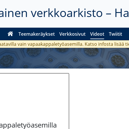
inen verkkoarkisto – H
Teemakeräykset
Verkkosivut
Videot
Twiitit
aatavilla vain vapaakappaletyöasemilla. Katso
infosta
lisää t
kappaletyöasemilla