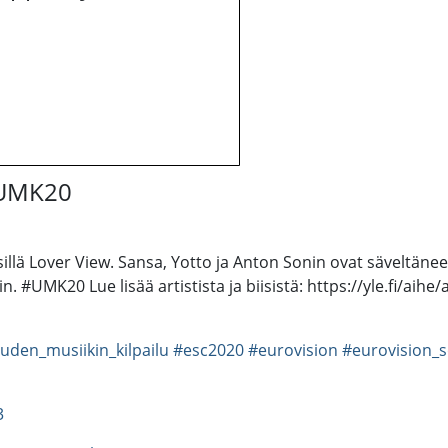
/ UMK20
illä Lover View. Sansa, Yotto ja Anton Sonin ovat säveltänee
in. #UMK20 Lue lisää artistista ja biisistä: https://yle.fi/aihe
uden_musiikin_kilpailu
#esc2020
#eurovision
#eurovision_
3