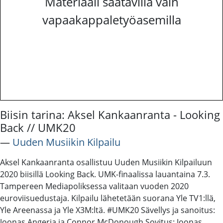
Materiaali saatavilla vain
vapaakappaletyöasemilla
Biisin tarina: Aksel Kankaanranta - Looking
Back // UMK20
―
Uuden Musiikin Kilpailu
Aksel Kankaanranta osallistuu Uuden Musiikin Kilpailuun
2020 biisillä Looking Back. UMK-finaalissa lauantaina 7.3.
Tampereen Mediapoliksessa valitaan vuoden 2020
euroviisuedustaja. Kilpailu lähetetään suorana Yle TV1:llä,
Yle Areenassa ja Yle X3M:ltä. #UMK20 Sävellys ja sanoitus:
Joonas Angeria ja Connor McDonough Sovitus: Joonas