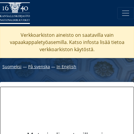
Verkkoarkiston aineisto on saatavilla vain
vapaakappaletyöasemilla. Katso
infosta
lisää tietoa
verkkoarkiston käytöstä.
Suomeksi
―
På svenska
―
In English