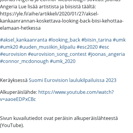
Angeria Lue lisää artistista ja biisistä täältä:
https://yle.fi/aihe/artikkeli/2020/01/27/aksel-
kankaanrannan-koskettava-looking-back-biisi-kehottaa-
elamaan-hetkessa
#aksel_kankaanranta
#looking_back
#biisin_tarina
#umk
#umk20
#uuden_musiikin_kilpailu
#esc2020
#esc
#eurovision
#eurovision_song_contest
#joonas_angeria
#connor_mcdonough
#umk_2020
Keräyksessä
Suomi Eurovision laulukilpailuissa 2023
Alkuperäislähde:
https://www.youtube.com/watch?
v=aaoeEDPxCBc
Sivun kuvailutiedot ovat peräisin alkuperäislähteestä
(YouTube).