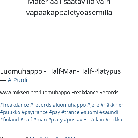
Materiaali saatavilla vain
vapaakappaletyöasemilla
Luomuhappo - Half-Man-Half-Platypus
―
A Puoli
www.mikseri.net/luomuhappo Freakdance Records
#freakdance
#records
#luomuhappo
#jere
#häkkinen
#puukko
#psytrance
#psy
#trance
#suomi
#saundi
#finland
#half
#man
#platy
#pus
#vesi
#eläin
#nokka