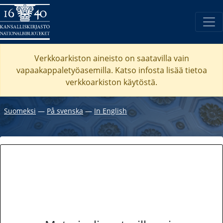
Verkkoarkiston aineisto on saatavilla vain
vapaakappaletyöasemilla. Katso
infosta
lisää tietoa
verkkoarkiston käytöstä.
Suomeksi
―
På svenska
―
In English