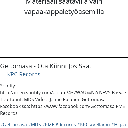
Materiaali saatavilla vain
vapaakappaletyöasemilla
Gettomasa - Ota Kiinni Jos Saat
―
KPC Records
Spotify:
http://open.spotify.com/album/437WAUxyNZrNEVSiBje6ae
Tuottanut: MDS Video: Janne Pajunen Gettomasa
Facebookissa: https://www.facebook.com/Gettomasa PME
Records
#Gettomasa
#MDS
#PME
#Records
#KPC
#Vellamo
#Hiljaa