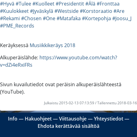
#Hyvä
#Tulee
#Kuolleet
#Presidentit
#Älä
#Fronttaa
#Kuulokkeet
#Jyväskylä
#Westside
#Korstoraatio
#Are
#Rekami
#Chosen
#One
#Matafaka
#Kortepohja
#Joosu_J
#PME_Records
Keräyksessä
Musiikkikeräys 2018
Alkuperäislähde:
https://www.youtube.com/watch?
v=dZi4eRxiFRs
Sivun kuvailutiedot ovat peräisin alkuperäislähteestä
(YouTube).
Julkaistu 2015-02-13 07:13:59 / Tallennettu 2018-03-16
Info
―
Hakuohjeet
―
Viittausohje
―
Yhteystiedot
―
Ehdota kerättävää sisältöä