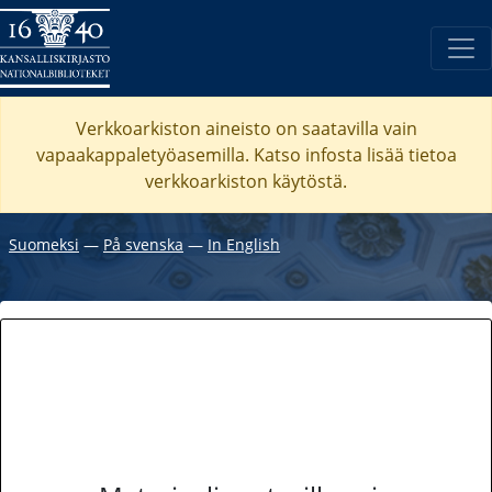
Verkkoarkiston aineisto on saatavilla vain
vapaakappaletyöasemilla. Katso
infosta
lisää tietoa
verkkoarkiston käytöstä.
Suomeksi
―
På svenska
―
In English