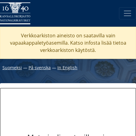
Verkkoarkiston aineisto on saatavilla vain
vapaakappaletyöasemilla. Katso
infosta
lisää tietoa
verkkoarkiston käytöstä.
Suomeksi
―
På svenska
―
In English