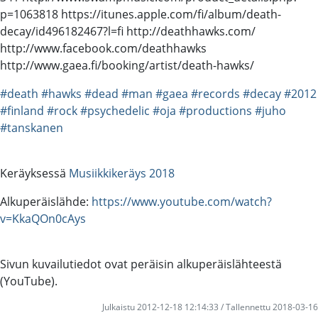
p=1063818 https://itunes.apple.com/fi/album/death-
decay/id496182467?l=fi http://deathhawks.com/
http://www.facebook.com/deathhawks
http://www.gaea.fi/booking/artist/death-hawks/
#death
#hawks
#dead
#man
#gaea
#records
#decay
#2012
#finland
#rock
#psychedelic
#oja
#productions
#juho
#tanskanen
Keräyksessä
Musiikkikeräys 2018
Alkuperäislähde:
https://www.youtube.com/watch?
v=KkaQOn0cAys
Sivun kuvailutiedot ovat peräisin alkuperäislähteestä
(YouTube).
Julkaistu 2012-12-18 12:14:33 / Tallennettu 2018-03-16