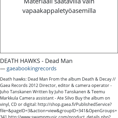
Materiaali saatavilla vain
vapaakappaletyöasemilla
DEATH HAWKS - Dead Man
―
gaeabookingrecords
Death hawks: Dead Man From the album Death & Decay //
Gaea Records 2012 Director, editor & camera operator -
Juho Tanskanen Written by Juho Tanskanen & Teemu
Markkula Camera assistant - Ate Silvo Buy the album on
vinyl, CD or digital: http://shop.gaea.fi/PublishedService?
file=&pageID=3&action=view&groupID=341&OpenGroups=
341 http://www.swampmusic.com/product_details.php?