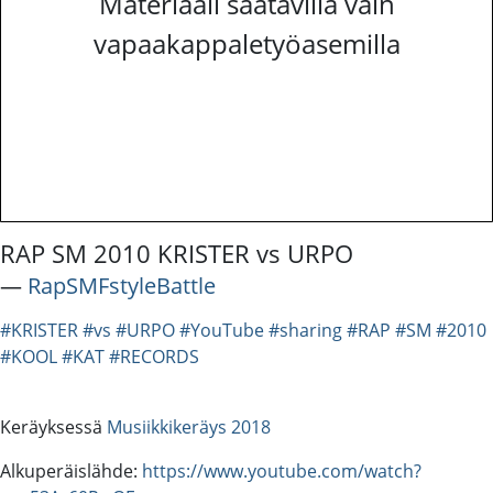
Materiaali saatavilla vain
vapaakappaletyöasemilla
RAP SM 2010 KRISTER vs URPO
―
RapSMFstyleBattle
#KRISTER
#vs
#URPO
#YouTube
#sharing
#RAP
#SM
#2010
#KOOL
#KAT
#RECORDS
Keräyksessä
Musiikkikeräys 2018
Alkuperäislähde:
https://www.youtube.com/watch?