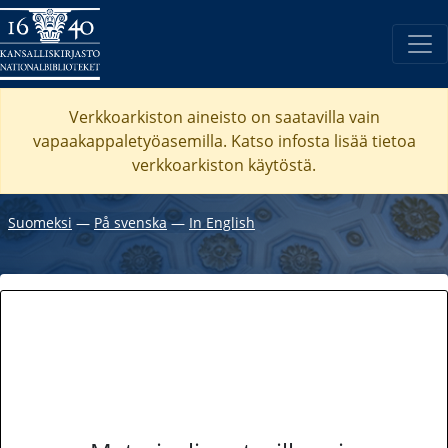
Verkkoarkiston aineisto on saatavilla vain
vapaakappaletyöasemilla. Katso
infosta
lisää tietoa
verkkoarkiston käytöstä.
Suomeksi
―
På svenska
―
In English