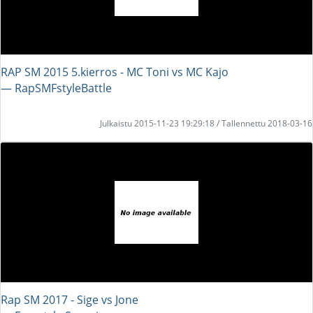
RAP SM 2015 5.kierros - MC Toni vs MC Kajo
― RapSMFstyleBattle
Julkaistu 2015-11-23 19:29:18 / Tallennettu 2018-03-16
Rap SM 2017 - Sige vs Jone