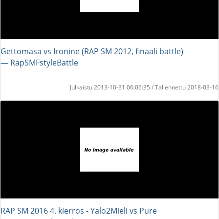
Gettomasa vs Ironine (RAP SM 2012, finaali battle)
― RapSMFstyleBattle
Julkaistu 2013-10-31 06:06:35 / Tallennettu 2018-03-16
RAP SM 2016 4. kierros - Yalo2Mieli vs Pure