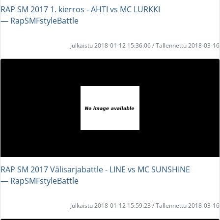
RAP SM 2017 1. kierros - AHTI vs MC LURKKI
― RapSMFstyleBattle
Julkaistu 2018-01-12 15:36:06 / Tallennettu 2018-03-16
RAP SM 2017 Välisarjabattle - LINE vs MC SUNSHINE
― RapSMFstyleBattle
Julkaistu 2018-01-12 15:59:23 / Tallennettu 2018-03-16