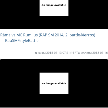
Rämä vs MC Rumilus (RAP SM 2014, 2. battle-kierros)
― RapSMFstyleBattle
Julkaistu 2015-03-13 07:21:44 / Tallennettu 2018-03-16