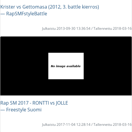
Krister vs Gettomasa (2012, 3. battle kierros)
― RapSMFstyleBattle
Julkaistu 2013-09-30 13:36:54 / Tallennettu 2018-03-16
Rap SM 2017 - RONTTI vs JOLLE
― Freestyle Suomi
Julkaistu 2017-11-04 12:28:14 / Tallennettu 2018-03-16