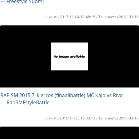
― Freestyle Suomi
Julkaistu 2017-11-04 12:48:15 / Tallennettu 2018-03-16
RAP SM 2015 7. kierros (finaalibattle) MC Kajo vs Rivo
― RapSMFstyleBattle
Julkaistu 2015-11-23 19:33:13 / Tallennettu 2018-03-16