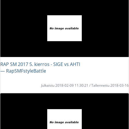
RAP SM 2017 5. kierros - SIGE vs AHTI
― RapSMFstyleBattle
Julkaistu 2018-02-09 11:30:21 / Tallennettu 2018-03-16