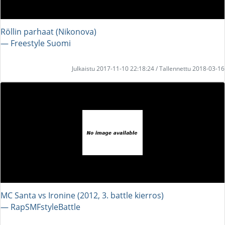
Röllin parhaat (Nikonova)
― Freestyle Suomi
Julkaistu 2017-11-10 22:18:24 / Tallennettu 2018-03-16
MC Santa vs Ironine (2012, 3. battle kierros)
― RapSMFstyleBattle