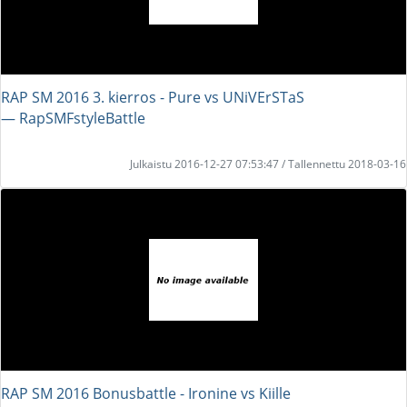
RAP SM 2016 3. kierros - Pure vs UNiVErSTaS
― RapSMFstyleBattle
Julkaistu 2016-12-27 07:53:47 / Tallennettu 2018-03-16
RAP SM 2016 Bonusbattle - Ironine vs Kiille