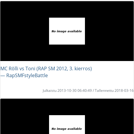
MC Rölli vs Toni (RAP SM 2012, 3. kierros)
― RapSMFstyleBattle
Julkaistu 2013-10-30 06:40:49 / Tallennettu 2018-03-16