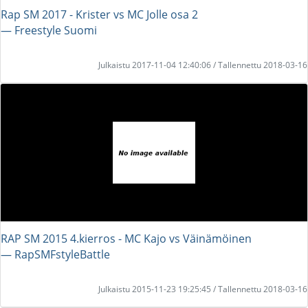
Rap SM 2017 - Krister vs MC Jolle osa 2
― Freestyle Suomi
Julkaistu 2017-11-04 12:40:06 / Tallennettu 2018-03-16
RAP SM 2015 4.kierros - MC Kajo vs Väinämöinen
― RapSMFstyleBattle
Julkaistu 2015-11-23 19:25:45 / Tallennettu 2018-03-16