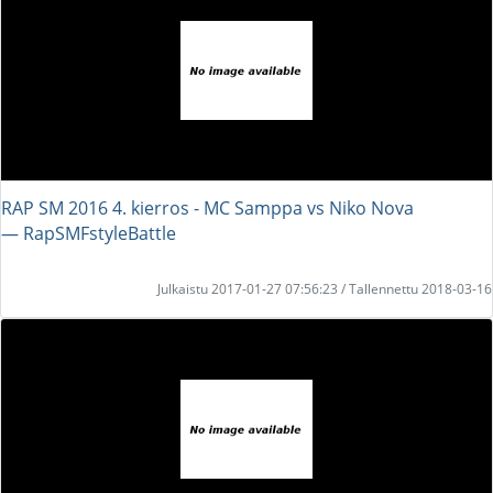
RAP SM 2016 4. kierros - MC Samppa vs Niko Nova
― RapSMFstyleBattle
Julkaistu 2017-01-27 07:56:23 / Tallennettu 2018-03-16