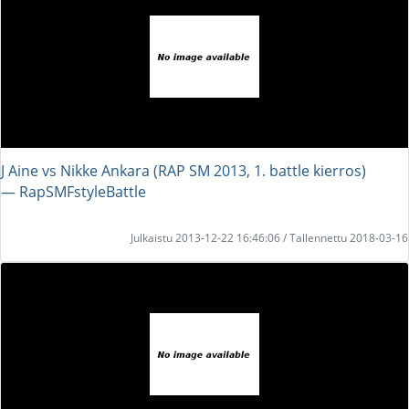
J Aine vs Nikke Ankara (RAP SM 2013, 1. battle kierros)
― RapSMFstyleBattle
Julkaistu 2013-12-22 16:46:06 / Tallennettu 2018-03-16