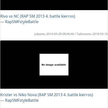
Rivo vs NC (RAP SM 2013 4. battle kierros)
― RapSMFstyleBattle
Julkaistu 2014-05-28 08:06:46 / Tallennettu 2018-03-16
Krister vs Niko Nova (RAP SM 2013 4. battle kierros)
― RapSMFstyleBattle