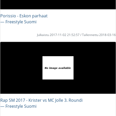
Porissio - Eskon parhaat
― Freestyle Suomi
Julkaistu 2017-11-02 21:52:57 / Tallennettu 2018-03-16
Rap SM 2017 - Krister vs MC Jolle 3. Roundi
― Freestyle Suomi