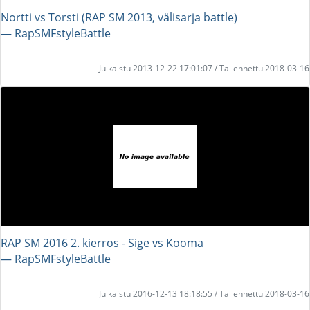
Nortti vs Torsti (RAP SM 2013, välisarja battle)
― RapSMFstyleBattle
Julkaistu 2013-12-22 17:01:07 / Tallennettu 2018-03-16
RAP SM 2016 2. kierros - Sige vs Kooma
― RapSMFstyleBattle
Julkaistu 2016-12-13 18:18:55 / Tallennettu 2018-03-16