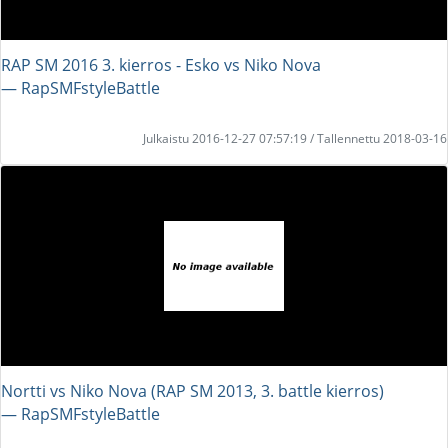
RAP SM 2016 3. kierros - Esko vs Niko Nova
― RapSMFstyleBattle
Julkaistu 2016-12-27 07:57:19 / Tallennettu 2018-03-16
Nortti vs Niko Nova (RAP SM 2013, 3. battle kierros)
― RapSMFstyleBattle