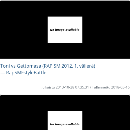
Toni vs Gettomasa (RAP SM 2012, 1. välierä)
― RapSMFstyleBattle
Julkaistu 2013-10-28 07:35:31 / Tallennettu 2018-03-16