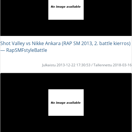
Shot Valley vs Nikke Ankara (RAP SM 2013, 2. battle kierros)
― RapSMFstyleBattle
Julkaistu 2013-12-22 17:30:53 / Tallennettu 2018-03-16