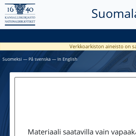
Suomala
Verkkoarkiston aineisto on s
Suomeksi
―
På svenska
―
In English
Materiaali saatavilla vain vapaa