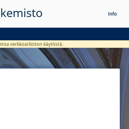
akemisto
Info
ietoa verkkoarkiston käytöstä.