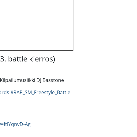
. battle kierros)
 Kilpailumusiikki DJ Basstone
ords
#RAP_SM_Freestyle_Battle
=ftlYqnvD-Ag