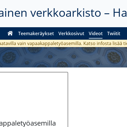
inen verkkoarkisto – H
Teemakeräykset
Verkkosivut
Videot
Twiitit
aatavilla vain vapaakappaletyöasemilla. Katso
infosta
lisää t
kappaletyöasemilla