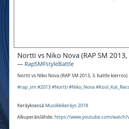
Nortti vs Niko Nova (RAP SM 2013, 3
―
RapSMFstyleBattle
Nortti vs Niko Nova (RAP SM 2013, 3. battle kierros)
#rap_sm
#2013
#Nortti
#Niko_Nova
#Kool_Kat_Rec
Keräyksessä
Musiikkikeräys 2018
Alkuperäislähde:
https://www.youtube.com/watch?v