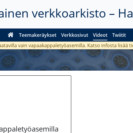
inen verkkoarkisto – H
Teemakeräykset
Verkkosivut
Videot
Twiitit
aatavilla vain vapaakappaletyöasemilla. Katso
infosta
lisää t
kappaletyöasemilla