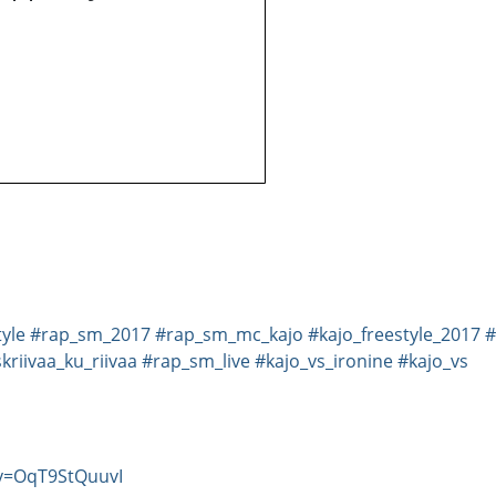
tyle
#rap_sm_2017
#rap_sm_mc_kajo
#kajo_freestyle_2017
#
kriivaa_ku_riivaa
#rap_sm_live
#kajo_vs_ironine
#kajo_vs
v=OqT9StQuuvI