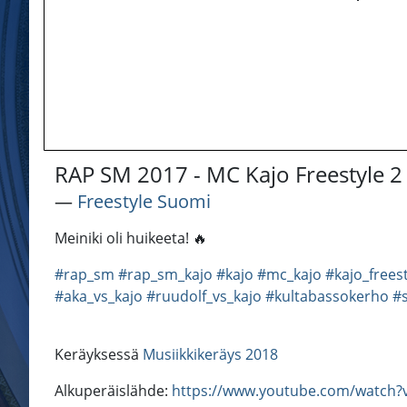
RAP SM 2017 - MC Kajo Freestyle 2
―
Freestyle Suomi
Meiniki oli huikeeta! 🔥
#rap_sm
#rap_sm_kajo
#kajo
#mc_kajo
#kajo_frees
#aka_vs_kajo
#ruudolf_vs_kajo
#kultabassokerho
#s
Keräyksessä
Musiikkikeräys 2018
Alkuperäislähde:
https://www.youtube.com/watch?