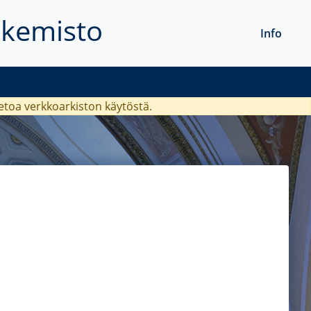
akemisto
Info
ietoa verkkoarkiston käytöstä.