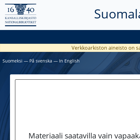
Suomala
Verkkoarkiston aineisto on s
Suomeksi
―
På svenska
―
In English
Materiaali saatavilla vain vapaa