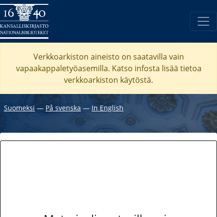
Verkkoarkiston aineisto on saatavilla vain
vapaakappaletyöasemilla. Katso
infosta
lisää tietoa
verkkoarkiston käytöstä.
Suomeksi
―
På svenska
―
In English