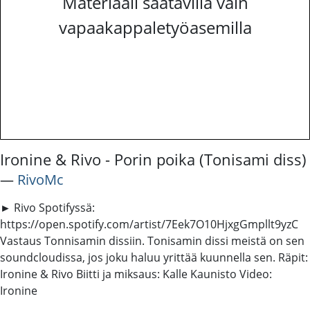
Materiaali saatavilla vain
vapaakappaletyöasemilla
Ironine & Rivo - Porin poika (Tonisami diss)
―
RivoMc
► Rivo Spotifyssä:
https://open.spotify.com/artist/7Eek7O10HjxgGmpllt9yzC
Vastaus Tonnisamin dissiin. Tonisamin dissi meistä on sen
soundcloudissa, jos joku haluu yrittää kuunnella sen. Räpit:
Ironine & Rivo Biitti ja miksaus: Kalle Kaunisto Video:
Ironine